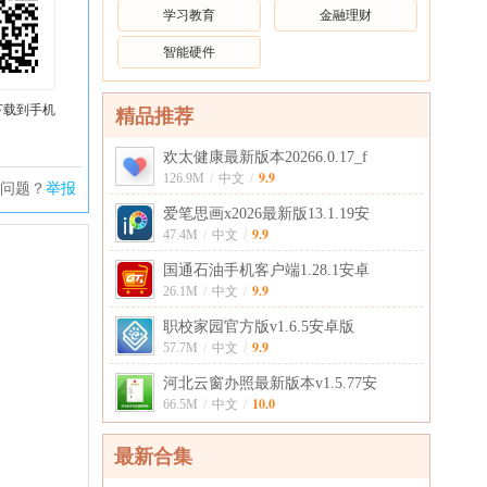
学习教育
金融理财
智能硬件
下载到手机
精品推荐
欢太健康最新版本20266.0.17_f
9.9
126.9M
/
中文
/
问题？
举报
爱笔思画x2026最新版13.1.19安
9.9
47.4M
/
中文
/
国通石油手机客户端1.28.1安卓
9.9
26.1M
/
中文
/
职校家园官方版v1.6.5安卓版
9.9
57.7M
/
中文
/
河北云窗办照最新版本v1.5.77安
10.0
66.5M
/
中文
/
最新合集