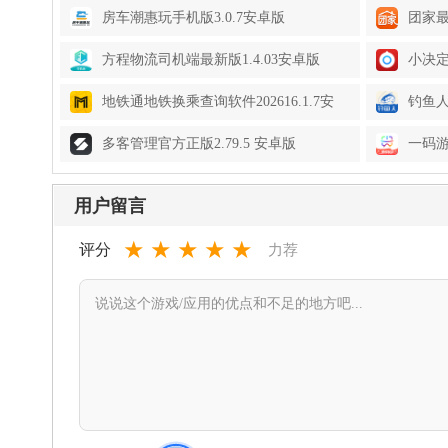
房车潮惠玩手机版3.0.7安卓版
团家最
方程物流司机端最新版1.4.03安卓版
小决定
地铁通地铁换乘查询软件202616.1.7安
钓鱼人
卓版
多客管理官方正版2.79.5 安卓版
一码游贵
用户留言
★
★
★
★
★
评分
力荐