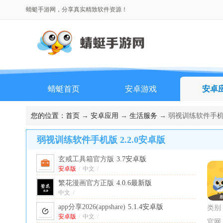
蜻蜓手游网，分享真实精致软件资源！
蜻蜓首页
安卓游戏
安卓
排行榜
您的位置：
首页
→
安卓应用
→
生活服务
→ 弱视训练软件手机版
弱视训练软件手机版 2.2.0安卓版
玄戒工具箱官方版
3.7安卓版
安卓版
/
中文
/
繁花漫画官方正版
4.0.6最新版
中文
/
app分享2026(appshare)
5.1.4安卓版
类别
安卓版
/
中文
/
官网