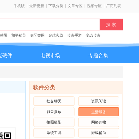
手机版
|
最新更新
|
下载分类
|
文章专区
|
视频专区
|
厂商列表
荣耀
和平精英
暗区突围
穿越火线
传奇手游
变态传奇
能硬件
电视市场
专题合集
软件分类
社交聊天
资讯阅读
影音播放
生活服务
拍照摄影
网络购物
系统工具
游戏辅助