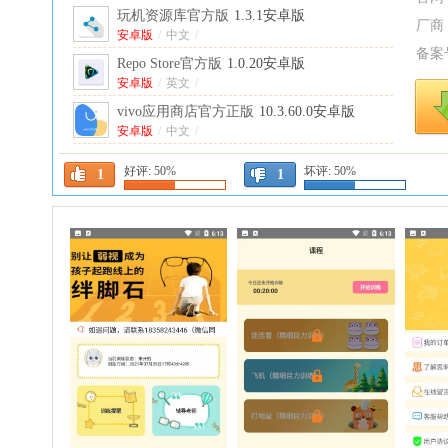
玩机资源库官方版
1.3.1安卓版
厂商
安卓版
/
中文
/
备案
Repo Store官方版
1.0.20安卓版
安卓版
/
英文
/
vivo应用商店官方正版
10.3.60.0安卓版
安卓版
/
中文
/
二三三乐园游戏盒
4.86.0.0-4858767最新版
好评:
50%
坏评:
50%
1
1
本
中文
/
湖南省干部教育培训网络学院官方版
安卓版
1.5.260731安卓版
/
中文
/
ourplay原谷歌空间安卓免费
8.6.3最新版
中文
/
ourplay手游加速器官方版
8.6.3最新版
中文
/