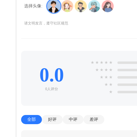
选择头像:
请文明发言，遵守社区规范
★
★
★
★
★
0.0
★
★
★
★
★
★
★
★
★
0人评分
★
全部
好评
中评
差评