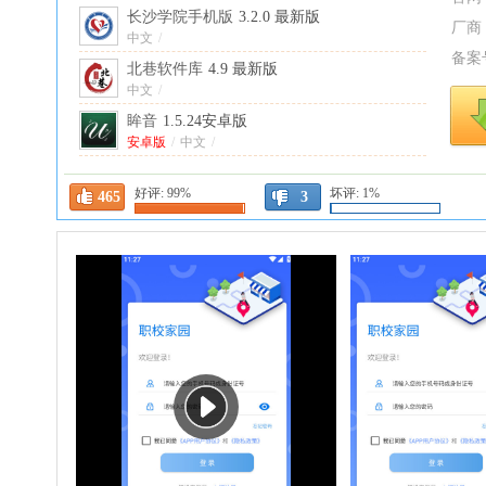
长沙学院手机版
3.2.0 最新版
厂商
中文
/
备案
北巷软件库
4.9 最新版
中文
/
眸音
1.5.24安卓版
安卓版
/
中文
/
松果云商最新版本
2.2.32安卓版
好评:
99%
坏评:
1%
安卓版
/
中文
/
465
3
任小聊2026
3.0.190.260413 安卓版
安卓版
/
中文
/
PhotoFunia安卓版
4.0.8.2 最新版
中文
/
去看看旅行
2.4.22安卓版
安卓版
/
中文
/