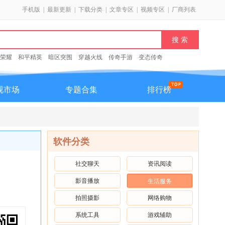
手机版
|
最新更新
|
下载分类
|
文章专区
|
视频专区
|
厂商列表
荣耀
和平精英
暗区突围
穿越火线
传奇手游
变态传奇
视市场
专题合集
排行榜
软件分类
社交聊天
资讯阅读
影音播放
生活服务
拍照摄影
网络购物
系统工具
游戏辅助