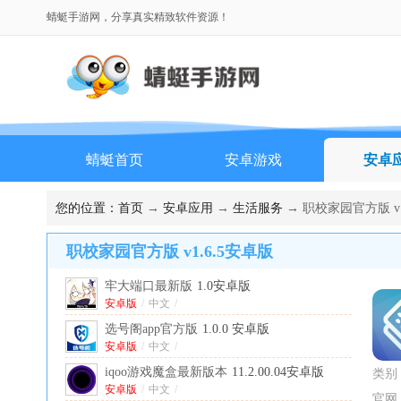
蜻蜓手游网，分享真实精致软件资源！
蜻蜓首页
安卓游戏
安卓
您的位置：
首页
→
安卓应用
→
生活服务
→ 职校家园官方版 v1
职校家园官方版 v1.6.5安卓版
牢大端口最新版
1.0安卓版
安卓版
/
中文
/
选号阁app官方版
1.0.0 安卓版
安卓版
/
中文
/
iqoo游戏魔盒最新版本
11.2.00.04安卓版
类别
安卓版
/
中文
/
官网