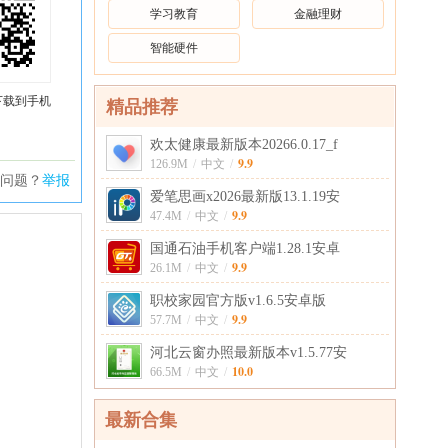
学习教育
金融理财
智能硬件
下载到手机
精品推荐
欢太健康最新版本20266.0.17_f
9.9
126.9M
/
中文
/
问题？
举报
爱笔思画x2026最新版13.1.19安
9.9
47.4M
/
中文
/
国通石油手机客户端1.28.1安卓
9.9
26.1M
/
中文
/
职校家园官方版v1.6.5安卓版
9.9
57.7M
/
中文
/
河北云窗办照最新版本v1.5.77安
10.0
66.5M
/
中文
/
最新合集