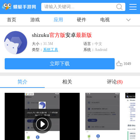
首页
游戏
应用
硬件
电视
排行榜
专题
文章
视频
最新
shizuku
官方版
安卓
最新版
大小：
31.5M
语言：
中文
类型：
系统工具
系统：
Android
立即下载
1049
简介
相关
评论
(8)