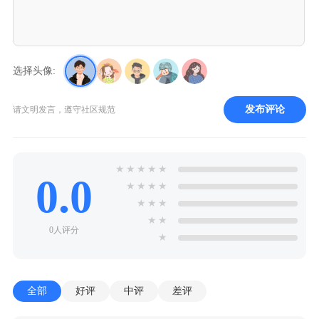
选择头像:
发布评论
请文明发言，遵守社区规范
★
★
★
★
★
0.0
★
★
★
★
★
★
★
★
★
0人评分
★
全部
好评
中评
差评