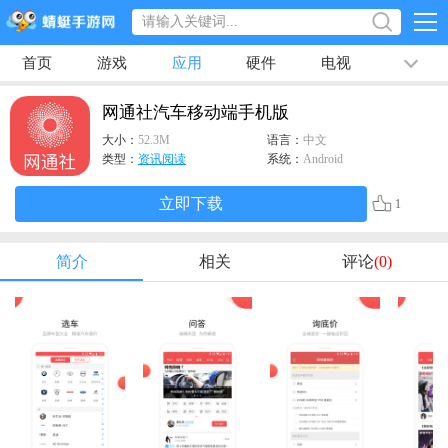
首页
游戏
应用
硬件
电视
排行榜
专题
文章
视频
最新
网通社汽车移动端手机版
大小：
52.3M
语言：
中文
类型：
资讯阅读
系统：
Android
立即下载
1
简介
相关
评论
(0)