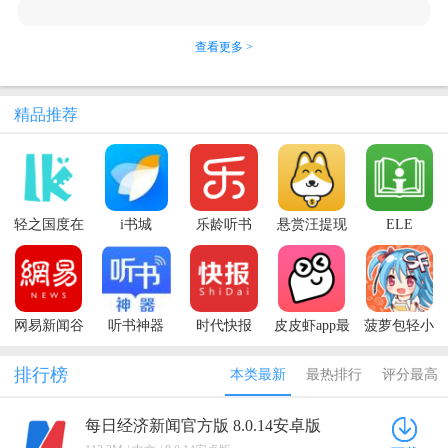
查看更多 >
精品推荐
轻之国度在
i书城
乐龄听书
悬赏汪提现
ELE
线轻小说文
版
reader(爱阅
库(LK)
读)
网易新闻谷
听书神器
时代快报
皮皮虾app最
菠萝包轻小
歌市场版
新版本
说最新版本
排行榜
本类最新
最热排行
评分最高
每日经济新闻官方版 8.0.14安卓版