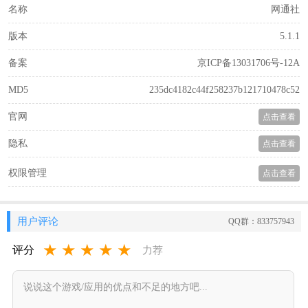
名称
网通社
版本
5.1.1
备案
京ICP备13031706号-12A
MD5
235dc4182c44f258237b121710478c52
官网
点击查看
隐私
点击查看
权限管理
点击查看
用户评论
QQ群：833757943
★
★
★
★
★
评分
力荐