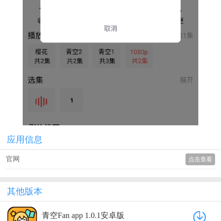
应用信息
官网
点击查看
其他版本
青空Fan app 1.0.1安卓版