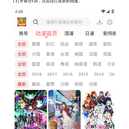
1.打开青空Fan，点击自己喜欢的动漫。