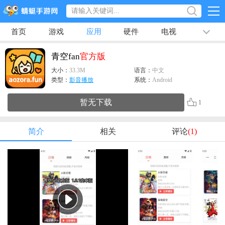
首页
游戏
应用
硬件
电视
排行榜
专题
文章
视频
最新
青空fan
官方版
大小：
33.3M
语言：
中文
类型：
影音播放
系统：
Android
暂无下载
1
简介
相关
评论
(1)