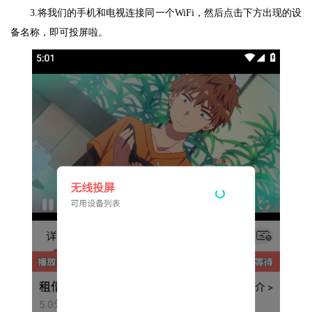
3.将我们的手机和电视连接同一个WiFi，然后点击下方出现的设
备名称，即可投屏啦。