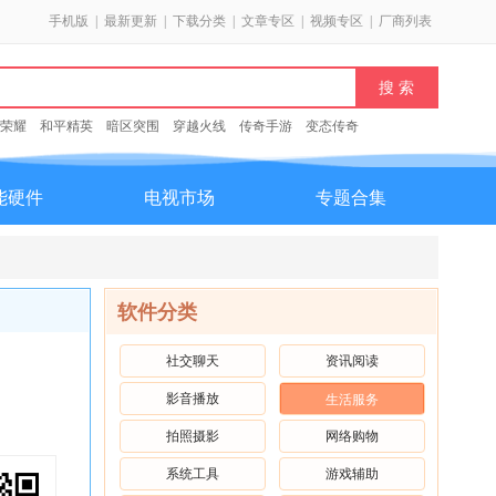
手机版
|
最新更新
|
下载分类
|
文章专区
|
视频专区
|
厂商列表
荣耀
和平精英
暗区突围
穿越火线
传奇手游
变态传奇
能硬件
电视市场
专题合集
软件分类
社交聊天
资讯阅读
影音播放
生活服务
拍照摄影
网络购物
系统工具
游戏辅助