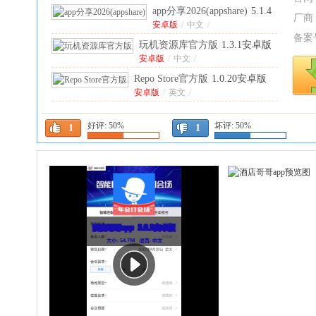
app分享2026(appshare)
5.1.4
厂商
安卓版
安卓版
/
中文
/
备案
玩机资源库官方版
1.3.1安卓版
安卓版
/
中文
/
Repo Store官方版
1.0.20安卓版
安卓版
/
英文
/
vivo应用商店官方正版
好评:
50%
坏评:
50%
安卓版
10.3.60.0安卓版
/
中文
/
1
1
二三三乐园游戏盒
4.86.0.0-
4858767最新版本
中文
/
湖南省干部教育
培训网络学院官
安卓版
/
中文
/
方版
1.5.260731
ourplay原谷歌空间安卓
安卓版
免费
中文
/
8.6.3最新版