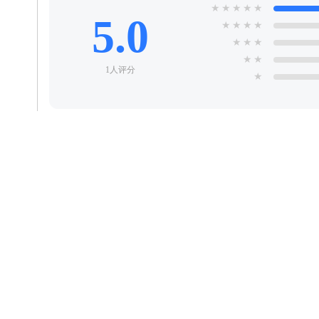
★
★
★
★
★
5.0
★
★
★
★
★
★
★
★
★
1人评分
★
全部
好评
中评
差评
安徽滁州网友 客人
Google_Pixel_10
这软件界面还行，场地也挺全的，但定时任务真让
望能赶紧修复这个bug吧
2026/7/4 9:53:50