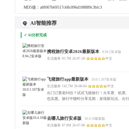
MD5值：
a8f007b69517c68c096d108889c3bfc3
AI智能推荐
✓ AI分析完成
携程旅行安卓2026最新版本
8.94.2安卓版
生活服务
·
93.7M
·
26-07-20
·
中文
飞猪旅行app最新版本
10.0.1.107安卓版
生活服务
·
142.7M
·
26-08-04
·
中文
出门订票老纠结？试试飞猪旅行！火车票、机票
也实惠。旅行中随时分享见闻，发现新玩法。出
去哪儿旅行安卓版
10.4.19最新版
生活服务
·
87.9M
·
26-07-06
·
中文