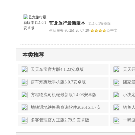
艺龙旅行最新版本
11.1.6.1安卓版
生活服务
·
95.2M
·
26-07-20
·
中文
本类推荐
天天车宝官方版4.1.23安卓版
天天开
房车潮惠玩手机版3.0.7安卓版
团家最
方程物流司机端最新版1.4.03安卓版
小决定
地铁通地铁换乘查询软件202616.1.7安
钓鱼人
卓版
多客管理官方正版2.79.5 安卓版
一码游贵