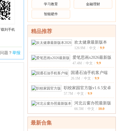
学习教育
金融理财
智能硬件
下载到手机
精品推荐
欢太健康最新版本
9.9
20266.0.17_f
126.9M
/
中文
/
问题？
举报
爱笔思画x2026最新版
9.9
13.1.19安
47.4M
/
中文
/
国通石油手机客户端
9.9
1.28.1安卓
26.1M
/
中文
/
职校家园官方版v1.6.5安卓
9.9
版
57.7M
/
中文
/
河北云窗办照最新版
10.0
本v1.5.77安
66.5M
/
中文
/
最新合集