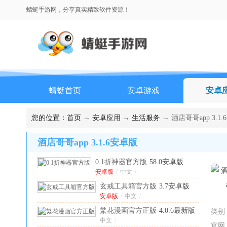
蜻蜓手游网，分享真实精致软件资源！
蜻蜓首页
安卓游戏
安卓
排行榜
您的位置：
首页
→
安卓应用
→
生活服务
→ 酒店哥哥app 3.1
酒店哥哥app 3.1.6安卓版
0.1折神器官方版
58.0安卓版
安卓版
/
中文
/
玄戒工具箱官方版
3.7安卓版
安卓版
/
中文
/
繁花漫画官方正版
4.0.6最新版
类别
中文
/
官网