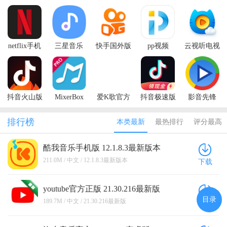
netflix手机
三星音乐
快手国外版
pp视频
云视听电视
版
2026最新版
(Kwai)
猫
(Samsung
Music)
抖音火山版
MixerBox
爱K歌官方
抖音极速版
影音先锋
2026最新版
版
2026年新版
Xfplay
排行榜
本类最新
最热排行
评分最高
酷我音乐手机版 12.1.8.3最新版本
211.0M / 中文 / 12.1.8.3最新版本
下载
youtube官方正版 21.30.216最新版
目录
189.7M / 中文 / 21.30.216最新版
下载