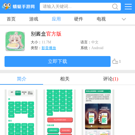
首页
游戏
应用
硬件
电视
排行榜
专题
文章
视频
最新
别酱盒
官方版
大小：
11.7M
语言：
中文
类型：
影音播放
系统：
Android
立即下载
1
简介
相关
评论
(1)