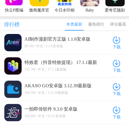
快云P图编
微商魔库官
今日水印相
Baby
爱奇艺随刻
辑
方版
机官方正版
Story(宝贝
（PAO
故事)
Vlog）
排行榜
本类最新
最热排行
评分最高
AI制作漫剧官方正版 1.1.6安卓版
89.5M / 中文 / 1.1.6安卓版
下载
特效君（抖音特效提现） 17.1.1最新
版
131.7M / 中文 / 17.1.1最新版
下载
AKASO GO安卓版 3.12.39最新版
190.1M / 中文 / 3.12.39最新版
下载
一拍即传软件 9.3.0 安卓版
194.8M / 中文 / 9.3.0 安卓版
下载