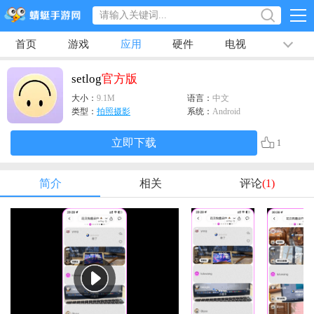
首页
游戏
应用
硬件
电视
排行榜
专题
文章
视频
最新
setlog
官方版
大小：
9.1M
语言：
中文
类型：
拍照摄影
系统：
Android
立即下载
1
简介
相关
评论
(1)