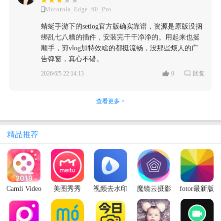
Motorola_Edge_60_Pro
蜻蜓手游下的setlog官方版确实靠谱，资源是原版没捆
绑乱七八糟的插件，安装完干干净净的。用起来也挺
顺手，剪vlog加特效啥的都挺流畅，没那些烦人的广
告弹窗，真心不错。
2026/6/5 22:14:13
0
回复
查看更多 >
精品推荐
Camli Video
美图秀秀
视频去水印
魔镜云摄影
fotor最新版
Editor视频
play版
工具
地址
相册制作