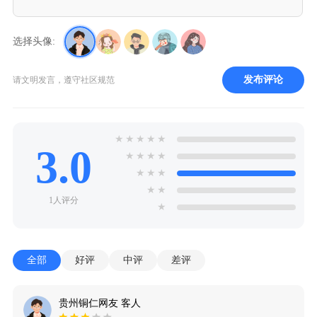
选择头像:
发布评论
请文明发言，遵守社区规范
★
★
★
★
★
3.0
★
★
★
★
★
★
★
★
★
1人评分
★
全部
好评
中评
差评
贵州铜仁网友 客人