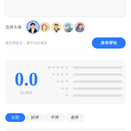
选择头像:
发布评论
请文明发言，遵守社区规范
★
★
★
★
★
0.0
★
★
★
★
★
★
★
★
★
0人评分
★
全部
好评
中评
差评