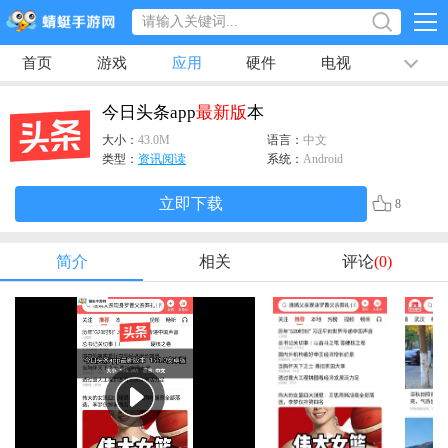
首页
游戏
应用
硬件
电视
排行榜
专题
文章
视频
最新
今日头条app
最新版
本
大小：
43.0M
语言：
中文
类型：
资讯阅读
系统：
Android
立即下载
8
简介
相关
评论
(0)