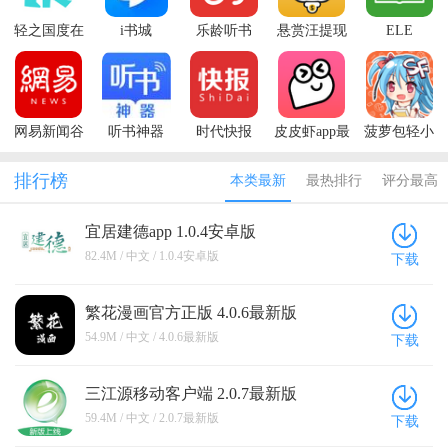
轻之国度在
i书城
乐龄听书
悬赏汪提现
ELE
线轻小说文
版
reader(爱阅
库(LK)
读)
网易新闻谷
听书神器
时代快报
皮皮虾app最
菠萝包轻小
歌市场版
新版本
说最新版本
排行榜
本类最新
最热排行
评分最高
宜居建德app 1.0.4安卓版
82.4M / 中文 / 1.0.4安卓版
下载
繁花漫画官方正版 4.0.6最新版
54.9M / 中文 / 4.0.6最新版
下载
三江源移动客户端 2.0.7最新版
59.4M / 中文 / 2.0.7最新版
下载