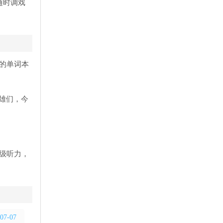
随时调戏
的单词本
雄们，今
。
六级听力，
07-07