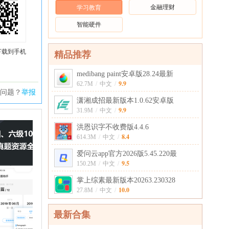
金融理财
学习教育
智能硬件
下载到手机
精品推荐
medibang paint安卓版28.24最新
9.9
62.7M
/
中文
/
问题？
举报
潇湘成招最新版本1.0.62安卓版
9.9
31.9M
/
中文
/
洪恩识字不收费版4.4.6
8.4
614.3M
/
中文
/
爱问云app官方2026版5.45.220最
9.5
150.2M
/
中文
/
掌上综素最新版本20263.230328
10.0
27.8M
/
中文
/
最新合集