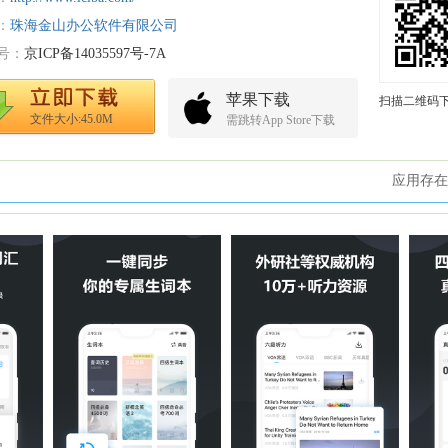
：
珠海金山办公软件有限公司
号：
京ICP备14035597号-7A
苹果下载
扫描二维码
文件大小:45.0M
需跳转App Store下载
应用存在