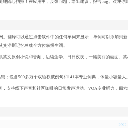
随地随心拍摄！在应用中，反馈问题，给出建议，报告bug。欢迎你
网。翻译可以通过点击软件中的任何单词来显示，单词可以添加到新
艾宾浩斯记忆曲线全方位掌握生词。
提供英文原创小说和音频，边读边学。日日夜夜，一幅美丽的画面。英
集锦；包含500多万个双语权威例句和141本专业词典，体量小容量大
实生活声音，支持线下声音和社区咖啡的日常发声运动。VOA专业听力，四
2022-