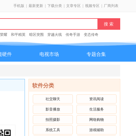
手机版
|
最新更新
|
下载分类
|
文章专区
|
视频专区
|
厂商列表
荣耀
和平精英
暗区突围
穿越火线
传奇手游
变态传奇
能硬件
电视市场
专题合集
软件分类
社交聊天
资讯阅读
影音播放
生活服务
拍照摄影
网络购物
系统工具
游戏辅助