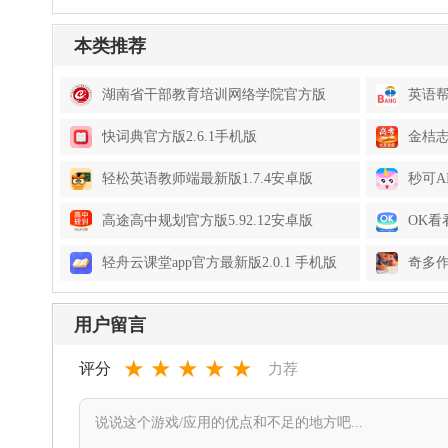
本类推荐
湖南省干部教育培训网络学院官方版
英语帮a
1.5.260731安卓版
快词典官方版2.6.1手机版
金桔志
轻松英语教师端最新版1.7.4安卓版
秒可A
高途高中规划官方版5.92.12安卓版
OK看
轻舟云课堂app官方最新版2.0.1 手机版
奇多作
用户留言
★
★
★
★
★
评分
力荐