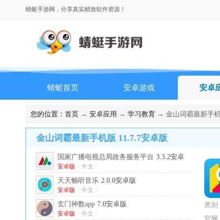
蜻蜓手游网，分享真实精致软件资源！
蜻蜓首页
安卓游戏
安卓
排行榜
您的位置：
首页
→
安卓应用
→
学习教育
→ 金山词霸最新手机版 
金山词霸最新手机版 11.7.7安卓版
国家广播电视总局政务服务平台
3.3.2安卓
版
安卓版
/
中文
/
天天畅听音乐
2.0.0安卓版
安卓版
/
中文
/
玄门神数app
7.0安卓版
类别
安卓版
/
中文
/
官网