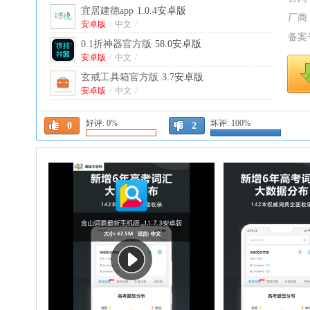
宜居建德app
1.0.4安卓版
厂商
安卓版
/
中文
/
备案
0.1折神器官方版
58.0安卓版
安卓版
/
中文
/
玄戒工具箱官方版
3.7安卓版
安卓版
/
中文
/
繁花漫画官方正版
4.0.6最新版
好评:
0%
坏评:
100%
中文
/
0
2
app分享2026(appshare)
5.1.4安卓版
安卓版
/
中文
/
玩机资源库官方版
1.3.1安卓版
安卓版
/
中文
/
Repo Store官方版
1.0.20安卓版
安卓版
/
英文
/