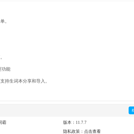
词单。
筒。
型功能
；支持生词本分享和导入。
词霸
版本：
11.7.7
隐私政策：
点击查看