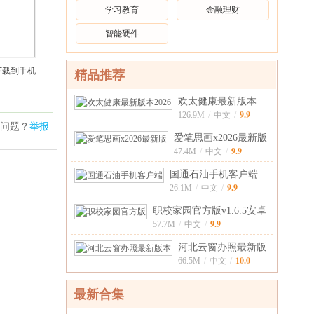
学习教育
金融理财
智能硬件
下载到手机
精品推荐
欢太健康最新版本
9.9
20266.0.17_f
126.9M
/
中文
/
问题？
举报
爱笔思画x2026最新版
9.9
13.1.19安
47.4M
/
中文
/
国通石油手机客户端
9.9
1.28.1安卓
26.1M
/
中文
/
职校家园官方版v1.6.5安卓
9.9
版
57.7M
/
中文
/
河北云窗办照最新版
10.0
本v1.5.77安
66.5M
/
中文
/
最新合集