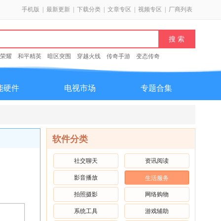
手机版
|
最新更新
|
下载分类
|
文章专区
|
视频专区
|
厂商列表
荣耀
和平精英
暗区突围
穿越火线
传奇手游
变态传奇
能硬件
电视市场
专题合集
软件分类
社交聊天
资讯阅读
影音播放
生活服务
拍照摄影
网络购物
系统工具
游戏辅助