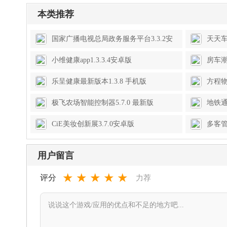
本类推荐
国家广播电视总局政务服务平台3.3.2安
天天车
卓版
小维健康app1.3.3.4安卓版
房车潮
乐呈健康最新版本1.3.8 手机版
方程物
极飞农场智能控制器5.7.0 最新版
地铁通
卓版
CiE美妆创新展3.7.0安卓版
多客管
用户留言
★
★
★
★
★
评分
力荐