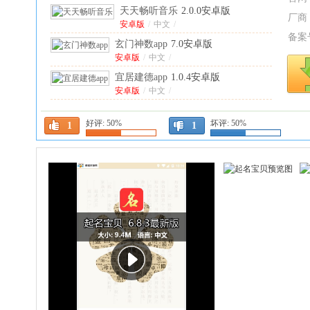
安卓版
天天畅听音乐
2.0.0安卓版
厂商
安卓版
/
中文
/
备案
玄门神数app
7.0安卓版
安卓版
/
中文
/
宜居建德app
1.0.4安卓版
安卓版
/
中文
/
0.1折神器官方版
58.0安卓版
好评:
50%
坏评:
50%
安卓版
/
中文
/
1
1
玄戒工具箱官方版
3.7安卓版
安卓版
/
中文
/
繁花漫画官方正版
4.0.6最新版
中文
/
app分享2026(appshare)
5.1.4
安卓版
安卓版
/
中文
/