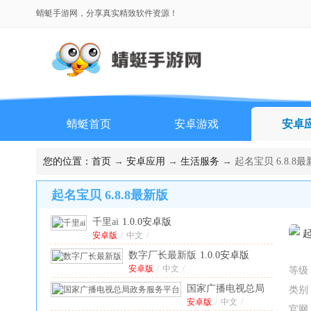
蜻蜓手游网，分享真实精致软件资源！
蜻蜓首页
安卓游戏
安卓
排行榜
您的位置：
首页
→
安卓应用
→
生活服务
→ 起名宝贝 6.8.8
起名宝贝 6.8.8最新版
千里ai
1.0.0安卓版
安卓版
/
中文
/
数字厂长最新版
1.0.0安卓版
安卓版
/
中文
/
等级
国家广播电视总局
类别
政务服务平台
安卓版
/
中文
/
3.3.2
官网