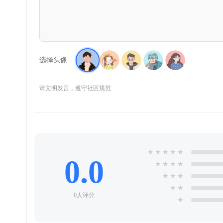
选择头像:
请文明发言，遵守社区规范
★
★
★
★
★
0.0
★
★
★
★
★
★
★
★
★
0人评分
★