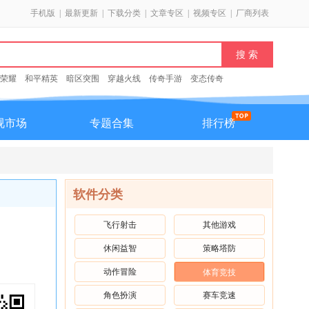
手机版
|
最新更新
|
下载分类
|
文章专区
|
视频专区
|
厂商列表
荣耀
和平精英
暗区突围
穿越火线
传奇手游
变态传奇
视市场
专题合集
排行榜
软件分类
飞行射击
其他游戏
休闲益智
策略塔防
动作冒险
体育竞技
角色扮演
赛车竞速