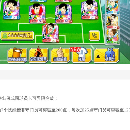
或井出保或同球员卡可界限突破：
个技能槽非守门员可突破至200点，每次加25点守门员可突破至12