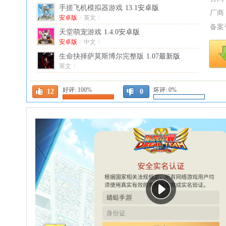
手搓飞机模拟器游戏
13.1安卓版
厂商
安卓版
/
英文
/
备案
天堂萌宠游戏
1.4.0安卓版
安卓版
/
中文
/
生命抉择萨莫斯博尔完整版
1.07最新版
英文
/
骷髅突击游戏
1.0.4安卓版
好评:
100%
坏评:
0%
安卓版
/
英文
/
12
0
基地银河纵横安卓版
1.0.8.221381官方正版
官方版
/
中文
/
Tiles Hop(节奏弹球手游)
8.9.3安卓版
安卓版
/
中文
/
鸭子生活 7战斗游戏
1.02安卓版
安卓版
/
英文
/