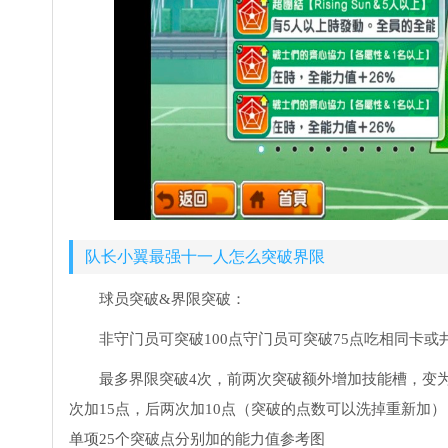
队长小翼最强十一人怎么突破界限
球员突破&界限突破：
非守门员可突破100点守门员可突破75点吃相同卡
最多界限突破4次，前两次突破额外增加技能槽，变为7
次加15点，后两次加10点（突破的点数可以洗掉重新加）
单项25个突破点分别加的能力值参考图