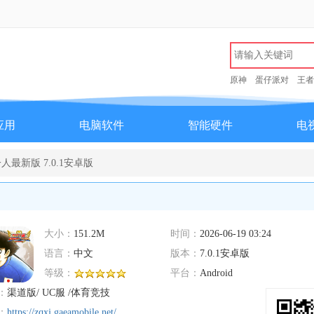
原神
蛋仔派对
王者
应用
电脑软件
智能硬件
电
最新版 7.0.1安卓版
大小：
151.2M
时间：
2026-06-19 03:24
语言：
中文
版本：
7.0.1安卓版
等级：
平台：
Android
：
渠道版/ UC服 /体育竞技
：
https://zqxj.gaeamobile.net/