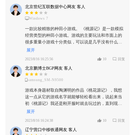
本玩法就是收集各种物资、建造更多建筑物、拥有更
很好，但对于这款休闲游戏来说，其实也不是大问
有没有发现，在这款游戏玩久之后，除了本身我们要
体验不到的趣味性！ 同样，开局的视频介绍也非常形
源记是属于后一种风格的，整体表现还是不错的，要
北京世纪互联数据中心网友 客人
多村民、逐渐扩大村子规模，最终带领村子走向繁荣
题。整个画面的色调比较暗，色彩也不是很鲜艳，没
想方设法去进行这方面的应对，从某种层面上来讲，
象，虽然看着有点像那种比较简约的图纸画，但它却
形成自己一种独特的，悠然自得的闲适风格，也很契
富强。 虽然玩法跟以前的种地类游戏有许多相似之
有很强的视觉冲击，看起来挺朴素的。对于这款有
甚至有一些仿照了我们现实的一些生活轨迹。比如
吧战乱中那行“动荡不安”的社会现状表现的“淋淋尽
合游戏作为一款休闲种田手游的定位。 但有时候一些
Windows 7
处，但游戏也加入了其他的玩法，比如探索地形、解
点“肝”的游戏来说，这样的画面其实也还可以。不过
说，如今人们在上班的时候偶尔出行，也同样会遇到
致”，本就“手无寸铁”得百姓，还要受官兵们的欺压，
在细节上的缺失也是很明显的，例如在场景中常常会
决谜题等玩法，让游戏的玩法更丰富,也在一定程度上
个人觉得游戏内的动作有点生硬，村民采集资源、建
一款比较精致的种田小游戏。 《桃源记》是一款模拟
所谓的大风大浪，如果冒雨前行去上班的话，也大概
虐杀，无奈间村民们只作上船只颠沛流离，接下的剧
有一种凌乱的感觉，资源散乱的分布，却不自然，像
增加了游戏的可玩性。另外游戏也会有突发事件，个
造房屋的动作和频率都是一样的，大部分物体都是静
经营类型的种田小游戏。游戏的主要玩法和市面上的
率可能会发烧感冒，但是如果不去上班的话，又会被
情大家知道都知道了吧，我就不多说了，可在进入游
是强硬添加上去的，有些突兀。并且画面中的人物，
人感觉出现的频率不算高，但也丰富了游戏的玩法，
止的，只有少数树木会随风摇摆。这让整个游戏世界
很多重量小游戏十分类似，可以说是几乎没有什么很
丧失各种克扣奖金薪水等等，因此游玩这款游戏除了
戏后整体的场景画面只给我一种比较潦草的感觉，要
形象有些单薄，动作也很僵硬，虽然有点像中国传统
增加了游戏的可玩性。但我个人认为，即使有比较丰
缺乏生机，虽然对游戏本身没有太大影响，但还是希
大的区别，主要就是种田。该游戏相当于其他种田游
本身的一个难度系数很高之外，他甚至还在心灵层面
是远看还行，会给玩家一种绘画的感觉，而且还有一
展开
的那类纸片人形象，但开始时还是有些不习惯，不过
富的玩法，这款游戏的可玩性也不是特别高。游戏玩
望能有所改进。至于音乐，整个背景音乐的节奏比较
戏，更偏向于模拟经营类型。玩家的主要玩法就是操
给玩家进行了一系暴击，整体给玩家带来的代入感很
点清新淡雅的风格，充满着中国传统文化的韵味，但
看多了也不会觉得突兀了。 【特色的模拟经营，更像
2023/8/16 16:25:56
10
回复
法感觉比较休闲，特别是后面玩的时候，并不需要一
缓慢，听起来舒服，很适合这个“世外桃源”的背景。
控游戏中的小人进行一些收集，建造等操作。游戏的
强，这也是这款游戏它本身的优点之一。 【物件设
要是拉进看就能明显的看出不足的地方：①.树木，石
生存游戏】 常规的模拟经营游戏，资源采集、建筑开
直进行频繁的操作，更多的游戏时间都在“挂机”，等
其他音效也还可以，像村民采集资源时发出的声音制
北京鹏博士BGP网友 客人
新手教程设计的还是比较通俗易懂的。玩家前期只需
计】 再者对于物件的设计上我个人也是没有想到，在
头，绿植，建筑设施等建模形象都非常的“糙”，②.人
发、家园布局等等都是比较常规的，但桃源记相较于
待村民收集资源或等待他们建造建筑物等等，感觉没
作得很普通。整个音乐没有多大亮点，但也没有什么
要根据新手教程的操作就可以理解该游戏的大部分内
养成游戏中能够看到这么齐全的设备设施。他甚至有
物立绘同样如此，太假了，给我一种纸片人的感觉。
一般的模拟经营游戏，创新可以说是比较多的，游戏
什么太大的操作空间。特别是到了游戏中后期，基本
samsung_SM-N9500
缺陷。对于这样一款休闲游戏来说，音乐并不是很重
容。比如如何进行简单的收集操作，以及建造一些基
包含了从最初始的农田一路发展到古代的风格建筑类
可优点方面也是有的：①.像桃树，竹子等这类树会有
中有许多特色玩法很有趣。 ①不同于常规的种菜收菜
上就在重复前面的操作了，这时感觉玩起来就有点无
要，所以我觉得这款游戏的音乐还是可以接受的。总
础的物品等等。相较于最近推出的桃源深处有人家而
型，小到最基础的粮食储备，而往大的走则是可以细
动态的摆动，就和微风扶过似的。②.人物不光会来回
游戏本身题材取自陶渊明的作品《桃花源记》，我想
游戏取消了离线收益，挂机收益等一键收菜的游戏模
聊了。另外游戏内的操作感觉比较繁琐，像操作村民
结一下，这款游戏的玩法挺新颖的，刚开始有些难，
言，该游戏的操作还是比较复杂的。一开始地图上会
分到每一个方便生活的设备措施，这种是那些什么剧
走动，眼睛也会随着时间的流动跟着一眨一眨的。③.
这一点从它的游戏名字就能够轻松看出来，说起来当
式，从这里也可以看出，开发者更想将游戏定向为一
去收集资源等等，虽然有类似于“一键操作”的按钮，
但玩起来还是挺不错的。不过由于游戏设计的一些设
出现一些物质让玩家收集。玩家可以操控仅有的四个
本杀店那些完全一股脑的套路化养成游戏完全不可比
在一些茅草，杂草等绿植上，还会不定时的出现飞舞
初《桃源记》我还是刚开服时就去玩过的，直到现在
款策略性较强的生存经营游戏。但游戏的核心依旧是
让操作变得稍微简洁一点，但如果安排的结果不是很
定，让游戏有点“肝”，后期玩起来有点枯燥。画面和
能够收集的人，其中两个大人，两个小孩进行收集。
的，明显是有真真正正的去进行游戏内部的思考，了
的蝴蝶等。所以啊，这种画风就比较的“利弊参半”，
也有很长一段时间了，游戏内跟刚开服时相比，确实
模拟经营，取消了相关的离线收益，这也意味着游戏
展开
满意，就得自己逐个进行村民、工具的选择。并且游
音乐制作方面都没有太多亮点，但也没有什么大问
并且一开始几乎并不能增加人口，只能用这四个人进
解到游戏本身所要发展的一个趋势，以及玩家所喜欢
刚开始接触这种画风的玩家可能会不太适应，这就会
增加了许多的氪金项目，不过零氪也是可以玩的，问
需要我们更肝，而模拟经营的很大一类玩家可能就是
戏内的村民不会自己找活干，必须你安排他，他才会
2023/8/16 16:24:38
10
回复
题。总的来说，这款游戏的玩法虽然有些瑕疵，但还
行收集。因此游戏一开始还是非常干的，因为人口比
游玩的东西到底是什么。因此这款游戏虽然仅仅只是
给玩家带来不好的感官！ 开局的引导还是较为全面
题不大。 在游戏开始之前有这样一个剧情小短片，基
冲着休闲佛系。 ②丰富的事件节点 在模拟经营类游戏
去干某件事，不然基本上就会一直闲逛和休息，这一
是挺有亮点的，其他方面就一般了。至于是否值得花
较少的缘故，玩家几乎是需要每过一段时间就需要进
一个单机游戏，但是不可否认的是它的可玩性真的很
的，这就能让玩家在最短的时间里熟悉游戏，虽然游
辽宁营口中移铁通网友 客人
本上是围绕着《桃花源记》诗中的描述来设计的，这
当中，突发事件是很重要的游戏部分，在常规的种田
点也让游戏的操作显得更为繁琐。 另外个人感觉游戏
68元解锁全部内容，如果你不介意游戏有点“肝”，还
行一些操作。并且该游戏一开始并不能进行非常主要