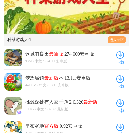
加入了这些种种限制，虽然丰富了游戏的趣味性和真
任务需要玩家做出明智的决策和合理的规划。由于游
整个画面看起来很朴素。这一点个人感觉也很符合这
有卖到这么高的价格。不过作为一款可以免费体验的
不一样的材料与物资，也可以一些在外来的NPC与玩
造，也就是个破的不能再破的小村子，在后面慢慢的
实性，但是游戏的难度也大大提升了，感觉作为一款
戏提供了详尽的新手教程指导，掌握这一方面并不困
款休闲类游戏，虽然整个画面看起来没有那种很惊艳
游戏来说还是比较不错。 再说说游戏的画面方面。该
家进行互动），在夜晚还会出现一些事件如：村民溜
去做工作台灶台之类的进行养成，这些都需要花时间
模拟经验游戏，它已经更像是一款生存游戏了。 游戏
难。然而在分配居民进行采集时，玩家需要细心考虑
的感觉，但看久了也不会感觉累，对于这款有点肝的
游戏的画面可以说是有点特色，第一眼带给玩家的并
达的时候捡到了什么，野兽来袭击破坏了什么等，别
去积累，采集材料的过程当中是需要花些许时间的，
既然叫做桃源记，并且游戏的种种提示，也很明显的
每个居民的能力和资源需求，以确保分配合理。如果
游戏而言，这一点也还不错。另外个人感觉游戏类的
不是非常精致的感觉，而是有一丝简陋。但是当玩家
看游戏的玩法还是挺多元化的，前期只要跟着系统给
各方面的升级链也很完善，对于传统模拟经营游戏的
指出了游戏的背景就是来自陶渊明的《桃花源记》，
盲目将所有居民都派遣到采集木材和石材的任务上，
画面看起来比较生硬，像村民在采集物资、建造房屋
游玩一段时间后就会感游戏的画面还是比较不错的，
出的任务走就可以了，玩着玩着就熟悉了（还有很多
爱好者来说，我认为《桃源记》确实做得很完善了。
而《桃花源记》是一个捕鱼人在意外之间到的一片世
很可能导致食物短缺，从而让居民们挨饿。这个游戏
时的动作、频率都是一样的，并且游戏内大多数物体
并没有第一眼带给玩家的那种简陋的感觉，而是有一
机制与模式，我就不一一介绍，太多了根本介绍不
首先，可以发现它的养成模式链子确实很完整，从一
外桃源，这里“屋舍俨然，黄发垂髫，并怡然自乐”。
种菜游戏大全
进入专区
的策略性体现在玩家需要综合考虑不同资源之间的平
都是不会动的，只有少部分树木会随风摆动。这一点
点小细节在里面，比如游戏中的杂草还会随着风摆
完），从这就能看出来了，和同类型模拟经营类手游
开始的一无所有到发展到后期的繁华村镇等，一开始
俨然指的也是心灵的一个世外桃源，玩家在进入这款
衡，如食物、木材、石材等，以及居民的工作效率和
让游戏内的世界看起来缺少那种生机勃勃的感觉，虽
动，玩家制作的木屋上面甚至会冒出新芽。虽然说游
相对比，这款游戏更加的全面，也更为的丰富！ 《桃
玩家手账算是只有六七个人，后面该如何发展人口也
游戏当中应该是觉得舒适放松的。但是桃源记的游戏
需求。合理的资源分配和策略规划将对游戏进展和居
这城有良田
最新版
274.000安卓版
然这对游戏没有太大的影响，但还是希望能改进一
戏的画面充满了细节，但是因为游戏的地面并没有任
源记》虽然可以试玩，但总的来说还是款买断制的游
是一个需要思考的问题，这方面也确实是完美的踩在
节奏十分紧凑，游戏需要玩家不断的肝，前期资源的
民的生存状况产生深远的影响。玩家需要在保证居民
下。 【音乐一般】游戏内的背景音乐节奏比较慢，听
93M / 中文 / 274.000安卓版
下载
何的铺垫，反而是一片纯绿色，并且玩家摆放的道具
戏，玩家想解锁全部内容这就需要购买了，虽然有三
了模拟机游戏的爽点上，从无到有的这个发展过程，
紧缺和外敌的不断入侵，常常会让玩家抓狂，作为一
生活需求的同时，努力获取和利用各种资源，以确保
起来比较舒缓，很符合游戏生活在“世外桃源”的背
以及地上的产物都是胡乱摆放，因此依旧给玩家一种
种等级6元，30元，68元，我分析了一下68元的最划算
显然会很有难度但最后的结果也会很令人拥有成就
款田园风的游戏，难度如此设置会不会有些背离初心
他们的安全、繁荣和幸福。这种复杂的策略性要素增
景。而游戏内的其他音乐做的感觉比较中规中矩，像
杂乱无章的感觉。不过等到后面玩家的建筑变多以及
可解锁全部，6元和30元的根本不值得，但说实话：即
感，本质上这类游戏的可玩性肯定很难去跟竞技的游
梦想城镇
最新版
本 13.1.1安卓版
了呢？并且游戏中的居民，除了工作就是工作，哪有
加了游戏的挑战性和乐趣，玩家需要思考和计划每一
村民采集物资时发出的声音，感觉就制作的很普通。
可以自己设置之后就会变得精致起来。但是相较于桃
使68元最划算，可在价格方面还是有点颇高了，我建
戏相比较，但他们本身的赛道是不同的，就像《桃源
半点桃源的样子呢？ 游戏的前期的确是高压力，快节
441.6M / 中文 / 13.1.1安卓版
步，以最大限度地优化资源利用和居民的生活质量。
下载
游戏的整个音乐没什么太大的亮点，但也不存在什么
源深处有人家的那种有规则的，一个格子一个格子的
议玩家可以先进行试玩尝试一下在做打算（试着多玩
记》，游戏性主要侧重在于发展到后面的成就感这上
奏，并且导致发展具一定规模之后，游戏的创新反倒
这种深入的策略玩法激发了玩家的智力和决策能力，
缺陷。对这样一款休闲游戏而言，游戏的音乐也不是
摆放来说还是有点缺陷。因为玩家并不能按照规律摆
一会，万一腻了呢，手动<狗头保命>）！ 综上所述：
面，这个过程可能难免会有些平淡，并且大多数时候
没有了，整体游戏比较平缓，这时但有点种田游戏的
并为他们提供了一种充满成就感的游戏体验。 这款游
很重要的一点，所以在游戏的音乐制作上，个人认为
桃源深处有人家手游 2.6.320
最新版
放，因此会显得有些杂乱，除非做到十分注重细节，
这款游戏绝对是一款非常出色的模拟经营类手游，游
都需要等待资源的采集和制作，但正因为有了这个积
休闲了，属于高开低走了。如果游戏在中后期可以加
戏不仅要求玩家进行资源采集，还拥有制作建造系
这款游戏的音乐还是能接受的。 ◆总结：游戏的玩法
否则第一眼看上去还是会有些乱。并且游戏的画面并
1.11G / 中文 / 2.6.320最新版
戏的玩法丰富多样，音效配乐方面也非常的出色，难
累的过程，让成就感更加明显了。 个人认为，它的难
下载
入一些娱乐系统，比如钓鱼、蹴鞠游戏、学堂建设等
统。一旦玩家收集到足够的材料，就可以制作各种工
比较新颖，在刚上手时虽然难度较高，但玩起来感觉
不能像桃源深处有人家那样，显得十分精致，即使是
度更是适中，不会让玩家在游玩的过程中，感觉有难
度确实还是很高的，前期饱食度是一个问题，还时常
等，那是不是在保证游戏的丰富性的同时，又使得这
具，让居民们能够更加快速高效地采集资源。这个设
也还不错。但由于游戏的玩法及各个设定，让游戏玩
做到了一些细节，依旧并不能做到面面俱到。并不能
度过高或过低的情况，所以啊，如果“你”是喜欢经营
会遇到野兽的袭击并且。前期由于各方面的设施都还
个桃源更像桃源了呢？ 【总结】 桃源记作为一款颇具
定非常贴合现实，因为拥有适当的工具可以大幅提升
星布谷地
官方版
0.92安卓版
起来有点肝，并且由于无法挂机的设定，也让游戏到
让玩家在游玩的时候有股赏心悦目的感觉，因此还是
模拟类游戏，那么《桃源记》还是值得玩家入手一试
未完全制造好，加上资源的稀缺，假设玩家选择的是
特色的模拟经营游戏，优缺点还是很明显的。如果玩
采集效率，也符合了生存游戏中提供更好生活条件的
后面玩起来很枯燥。游戏的画面与音乐制作就没什么