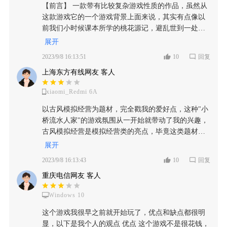
【前言】 一款带有比较复杂游戏性质的作品，虽然从
这款游戏它的一个游戏背景上面来说，其实有点像以
前我们小时候课本所学的桃花源记，避乱世到一处无
人惊扰的世界中去进行生存，但是实际上去通过游玩
展开
这款游戏的时候就会发现，哪里有所谓的真正的桃花
2023/9/8 16:13:51
10
回复
源？即使是躲避到了荒无人烟的地区，也同样会有所
上海东方有线网友 客人
谓的天灾人祸，并且这款游戏它在游玩的过程中，玩
着玩着会感觉到逐渐的不对味，不过如果从可玩性的
xiaomi_Redmi 6A
角度来说，却又相当的好玩而且十分上头，因此就我
个人的游玩感受想对这款游戏进行一个比较细致的分
以古风模拟经营为题材，完全戳我的爱好点，这种"小
析。 【免费or付费】 这款游戏它主打的其实是一个免
桥流水人家"的游戏氛围从一开始就带动了我的兴趣，
费的半单机养成类型游戏，游戏内部甚至都没有什么
古风模拟经营是模拟经营类的亮点，毕竟这类题材很
太多的广告内容，从头到尾凸显出来的就是一个整洁
考验制作组的画面制作和剧本背景水平，也是把游戏
展开
和干净。但是如果不进行氪金的玩家，想通过自己的
档次拉高的不可或缺项。 首先是剧情，这款游戏的导
2023/9/8 16:13:43
10
回复
水平去游玩通关的话，我相信肯定体验过这个游戏的
入剧情很符合游戏名字，用的就是大家耳熟能详的
难度得有多大，在我连续游完了好几次game over之
重庆电信网友 客人
《桃花源记》里的剧情。直接与玩家激发共鸣和亲切
后，说实话我就意识到了事情的严重性了。除非是能
感，一下子记住剧情。这类游戏第一有看头当然是画
够一直在这款游戏上不停的消耗时间去应对那些突发
Windows 10
风，传统的田园水墨画风格那是必不可少的，看剧情
的情况，不然想要一路畅通的，从头玩到结尾基本上
导入时的画风，黑白水墨画完全符合形神兼备的特
这个游戏我很早之前就开始玩了，优点和缺点都很明
是不太可能的，何况还有最初级的普通模式和所谓的
点，但进入游戏有一种被诈骗的感觉，像买家秀和卖
显，以下是我个人的观点 优点 这个游戏不是很花钱，