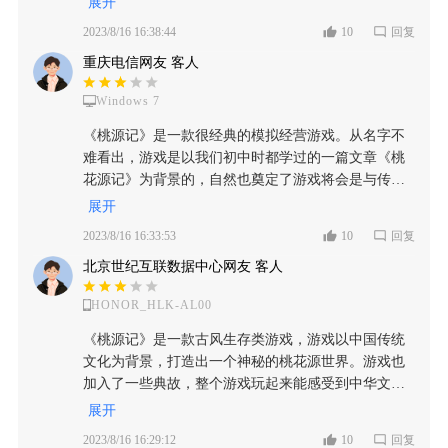
得长期玩下去的。这款游戏其实不好定义范围，设定
展开
一下，把这个游戏做的更好 (ง •□_•□)ง
建筑，操作空间也不是很大。到了游戏的后期阶段，
大风或者暴雨天气，最好的办法就是让小人物停留在
鬼村，各有各的理由，并且与文中对比，这些理由与
太多，包含了生存建造塔防，是综合性养成的游戏，
2023/8/16 16:38:44
10
回复
基本上就是在重复之前的操作，有点无聊。而且游戏
家中不要出去干活，但是不去干活的话相对应的饥饿
解释竟然都挺合理的，尤其最后那句：“后遂无问津
自由度很高，很适合玩家的自由发挥，没有固定目标
内的操作也比较繁琐，像让村民去收集资源之类的，
值就会减少，假如说本身饥饿值就不高的情况下，那
重庆电信网友 客人
者”，突然就有点“思细极恐”了，《桃源记》就是一款
可以靠自己的奇妙冒险玩出各种风格。是比较良心的
虽然有“一键操作”的按钮，能简化一些操作，但如果
这种不干活反而会导致某些角色被饿死的情况。所以
关于《桃花源记》的模拟经营类手游，这款游戏测试
游戏，想玩得好根本不需要氪，建议玩的时候不要一
结果不理想，还得一个一个地选择村民和工具。而且
Windows 7
就导致了不得不去冒雨前行的问题，而一旦感冒运气
的时候，我有幸接触，其实我感觉测试服与公测没有
股脑的升级村庄造房子，多攒点基础材料和食物，这
村民们不会自己找活干，必须你亲自安排，不然他们
差一点的话又，有可能会遇到猛兽的袭击，这种一连
多大的改变，就是添加了一些细节和机制，在这个游
样才能抵御接受解决基本生存。 最后希望饱食度消耗
《桃源记》是一款很经典的模拟经营游戏。从名字不
就会闲逛或休息，这让操作更加繁琐。另外，虽然游
串的小事件往往是致命的。 【难度设定】 而作为一款
戏中，玩家将扮演谷主，同时，需要通过不断探索和
能慢一点，总是玩着玩着吃的就不够了，越玩就越明
难看出，游戏是以我们初中时都学过的一篇文章《桃
戏有详细的新手教程，但难度还是挺高的。刚开始玩
养成游戏，我一直觉得它的整体难度系数实在是有些
经营，最终需要带领一群避世之人建立一个属于自己
显，而且游戏采集速度很慢，食物就成了硬伤。
花源记》为背景的，自然也奠定了游戏将会是与传统
的时候，我都不知道村民为什么会生病，直到后来摸
超标了。假如说单纯对于开罗游戏那种养成游戏来
的村落，说实话：这种围绕着古代传统文化为背景的
文化相结合、以古代种田为主要元素的游戏。而开发
展开
索才明白。我建议在新手教程里加上如何避免村民生
说，最多的失败可能只有在金币的获取上，而且官方
手游，确实挺吸引玩家的注意力的，而且还能让玩家
者将游戏定为桃源记，可能也希望我们在这个游戏可
病的方法。还有一点，这款游戏有点“肝”，建造东
2023/8/16 16:33:53
10
回复
本身会通过一系列的广告获取这种资源途径去减少玩
在游戏中领略到那个带有神秘色彩的桃源村！ 开局的
以得到宁静和放松，是玩家逃离生活压力中的一处桃
西、升级村庄都需要很多资源，而且这些资源都得你
家失败的可能可以说基本所有养生类型的游戏大多都
那首古筝曲就非常有意境，配桃源村这个背景，直接
北京世纪互联数据中心网友 客人
园。不过游戏作为68元全买断制，那这个68到底值不
亲自操作村民去寻找和采集。就像我说的，村民们不
是为了新手玩家所去，更好的熟练掌握游玩体验的。
让我有一种，“世外仙境水连天，桃源景色醉人间”的
值呢？ 【写意且悠然的田园风格，但略有不足】 游戏
会自己找活干，在挂机的时候村民们也不会继续工
但是这款桃源记他给人的感觉就十分的现实，在田里
氛围感，而且游戏中全局的背景音乐都是采用这首古
HONOR_HLK-AL00
的画面采用了一种类似国画、水墨画的风格（简称国
作，即使你把手机放一边，长时间不操作游戏也会自
面种植的瓜果蔬菜长期不收，它会逐渐的腐败掉，在
筝的曲调，这不就是听觉的盛宴吗？为此我还特意查
墨风）。但其实这类国墨风通常有两种表现，一种是
《桃源记》是一款古风生存类游戏，游戏以中国传统
动暂停。这让操作有点繁琐，并且整个游戏玩起来有
遇到野兽袭击的时候，攻击野兽的同时自身也会掉
了一下，没想到《桃源记》的背景音乐古筝曲竟然叫
很写实的，在一些细节上面打磨的很精细，有一种精
文化为背景，打造出一个神秘的桃花源世界。游戏也
点肝。说完了玩法，接下来说说游戏的画面和音乐制
血，如果不进行管制的话，野兽则会随意的去破坏我
作《桃花源记》，开发者还挺用心的，有意境的背景
雕细琢的细致感，画风上有点雍容华贵的感觉；另外
加入了一些典故，整个游戏玩起来能感受到中华文化
作吧。哈哈，画面看起来有点粗糙，没什么细节，像
们所制造的建筑物，而遇到一些恶劣天气人物本身还
音效不是没有，但把音效的配乐与整体游戏所融合的
一种画风就是会比较的写意，在一些建模的细节上不
所带来的独特的魅力。 首先来谈谈游戏的玩法。 【玩
树和房屋的外观也画得有点潦草。但好在大部分物体
展开
会生病减少一个干活的效率，等等这种合在一起，无
还真不多，太出色了，这种融合不光能够让玩家更好
会十分精致，有时候甚至会有点模糊，但整体搭配在
法还行】游戏的玩法，个人感觉还是比较新颖的。基
还是有独特的外观，能快速辨认。所以虽然画面不算
疑是进一步提升了游戏的难度系数。 而且我不懂各位
地沉浸在游戏中，还能让玩家体验到在同类型手游种
2023/8/16 16:29:12
10
回复
一起的画面也十分协调，有一种浓厚的古风感。而桃