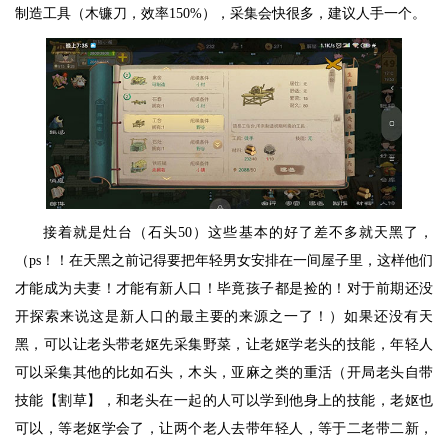
制造工具（木镰刀，效率150%），采集会快很多，建议人手一个。
接着就是灶台（石头50）这些基本的好了差不多就天黑了，
（ps！！在天黑之前记得要把年轻男女安排在一间屋子里，这样他们
才能成为夫妻！才能有新人口！毕竟孩子都是捡的！对于前期还没
开探索来说这是新人口的最主要的来源之一了！）如果还没有天
黑，可以让老头带老妪先采集野菜，让老妪学老头的技能，年轻人
可以采集其他的比如石头，木头，亚麻之类的重活（开局老头自带
技能【割草】，和老头在一起的人可以学到他身上的技能，老妪也
可以，等老妪学会了，让两个老人去带年轻人，等于二老带二新，