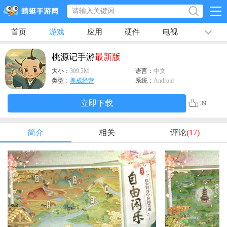
首页
游戏
应用
硬件
电视
排行榜
专题
文章
视频
最新
桃源记手游
最新版
大小：
309.5M
语言：
中文
类型：
养成经营
系统：
Android
立即下载
39
简介
相关
评论
(17)