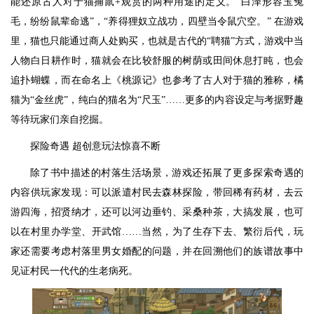
能还原古人对于猫捕鼠+观赏的两种用途的定义。“白泽形容玉兔
毛，纷纷鼠辈命逃”，“养得狸奴立战功，四壁当令鼠穴空。” 在游戏
里，猫也只能通过商人处购买，也就是古代的“聘猫”方式，游戏中当
人物白日耕作时，猫就会在比较舒服的树荫或田间休息打盹，也会
追扑蝴蝶，而在命名上《桃源记》也参考了古人对于猫的雅称，橘
猫为“金丝虎”，纯白的猫名为“尺玉”……更多的内容设定与考据野趣
等待玩家们亲自挖掘。
探险奇遇 超创意玩法惊喜不断
除了书中描述的村落生活场景，游戏还拓展了更多探索奇遇的
内容供玩家发现：可以派遣村民去森林探险，带回稀有药材，去云
游四海，招贤纳才，还可以河边垂钓、采桑种茶，大搞发展，也可
以在村里办学堂、开武馆……当然，为了生存下去、繁衍后代，玩
家还需要考虑村落里男女婚配的问题，并在回溯他们的族谱故事中
见证村民一代代的生老病死。