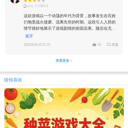
高，同时在一定程度上有非常好的一个用户粘性，这
戏的核心玩法就那种我们较为常见的种田+模拟经营类
个短片的作画质量十分不错，一方面是较为的古色古
发展中，突发事件可以极大的丰富游戏的可玩性，算
虽然有比较详细的新手教程，但游戏的难度还是比较
是值得一试的。
的种田玩法，而是需要收集地图中的物资建造以及保
vivo_V1901A
真的是在纯粹的养成游戏中很少见到的。 【总结】 总
的玩法，但在设定上却非常的杂：玩家需要采集资源
香，另一方面则有种绘卷般的古画感，游戏内的整体
是平淡游戏中的一个添加剂。而桃源记当中的突发事
高。刚接触这款游戏时，还不知道村民到底是因为什
护自己。并且值得一提的是，该游戏作为一个重点休
的来说，对于这款桃源记，是我在近些年来见到为数
（有多种资源可供玩家采集，包括木材，草药，石
设计都偏向于这一方面，像角色的形象设计就有些清
件，最让人崩溃的就是入侵了。会有不定时的野兽或
这款游戏以一个动荡的年代为背景，故事发生在百姓
么而生病，直到后面玩的时候慢慢摸索才发现的，建
闲游戏居然可以选择游戏难度，当然为了更加贴合中
不多非常肝的养成类型游戏，并且如果要追究他生意
材，矿物质，茅草等各种所需的材料等），建设村庄
明上河图当中人物的风格，在这些方面当中是能够看
者是流民入侵我们的桃源，以此打开了我们的家园保
们饱受战火侵袭、流离失所的时期。这段引人入胜的
议在新手教程也加入这类如何避免村民生病的方法。
型游戏，我选择的是最简单的难度。因为游戏中会出
的话，它里面可探讨的类型非常的多，甚至从某方面
（可根据游戏中给出的建筑物进行建造，①.有的建筑
出来作者有在用心的去设计的。 不过，进入游戏内之
卫战。但是有经历过的玩家都知道，最怕前期还在资
情节很好地展示了游戏剧情的前因后果。随后在无助
还有一点就是这款游戏个人感觉有点肝，建造东西升
现一些敌人，玩家必须击杀敌人才能保护自己，如果
带入了我们本身的生活写照里，一款比较值得游玩的
和生产有关：制作衣服的织坊，制作各种工具的工
后个人觉得它的背景就有些敷衍了，乍一看就是一片
源匮乏、发展期往往度过不了这样的入侵，导致游戏
的流离中，人们偶然发现了一个隐匿于树洞中的世外
级村庄等等都需要用到很多的资源，并且这些资源都
展开
是不能击杀几人自己的村庄反而会损失人。一旦损
游戏，当然前提是你的时间要足够。
台，制作药物的药房或烹饪的火杜房等。②.有的建筑
绿幕…… 在开头有这样一个简短的剧情介绍，大致讲
失败。其余的事件设计就比较的常规了。就像生病或
桃源，只需乘船前往，便能抵达这个世外桃源。这个
要靠你自己操作村名来寻找、采集。就像我前面说
失，人就会无法进行收集建造，形成恶性循环再次损
2023/8/16 16:21:25
10
回复
和住房有关：竹屋，木瓦房等。③.有的建筑和防御有
述的是玩家带领着些许村民一起来到了桃花源，准备
者是工具损坏，年老去世，这些都是比较贴近生活实
地方没有受到战火侵袭，可以说是非常安全的，为百
的，村民不会自己找活干，在挂机状态下（把游戏挂
失人，导致游戏无法正常进行下去。 因此相较于重点
关：哨塔，可警示敌人。④.有的建筑和资源有关：可
在这里安家立业，得到了这里的老前辈——陶渊明的
际的变更，也增强了游戏的现实性。 ③清新的生育系
姓们提供了一个安居乐业的环境。这一段情节向玩家
后台之类的），村民未完成的活也不会接着干，并且
游戏，该游戏更像是一款模拟经营游戏。非常考验玩
种粮食的农田，养家禽的禽舍等。⑤.还有一些其他建
指导，在一开始，玩家拥有的村民只有大概六七个，
统 为什么说这个部分很清新呢？不同于一般模拟经营
交代了游戏中这片世外桃源的由来。而在游戏中，我
查看更多 >
即使将手机放在一旁，也会因为长时间无操作自动暂
家的经营能力，为了保卫自己的村庄不受破坏，一开
筑：仓库，学堂，宗祠等）。“显而易见”，种类这么
玩家的养成目标自然是将这里变得越来越好，从一个
游戏，那类的游戏都是各种送礼，养成好感度，然后
们的新手教程导师叫陶渊明。这个名字想必大家都非
停游戏。这就让游戏的操作有一点繁琐，并且整个游
始玩家就需要考虑去其他村庄招揽人才。但是招揽人
繁多的建筑并不是一两个材料就能建成的，这就需要
落后的小村子再发展到城镇等等，这样的内核也是非
结婚这样，说是婚育系统很生硬牵强。而在桃源记记
常熟悉，因为他是文言文名篇《桃花源记》的作者。
戏玩起来略微有点肝。 讲完了游戏的玩法，接下来谈
才又需要一些物资赠送给其他人物，因此又需要足够
玩家按照系统给出的对应的材料进行采集，才能给自
常典型的模拟经营套路，玩法也同样如此。 不得不
当中，首先要明白人口基数在这游戏当中是最重要的
这款游戏正是根据《桃花源记》的故事内容创作而成
猜你喜欢
谈游戏的画面与音乐制作。 【画面一般】游戏的整个
的物资才能招揽。虽然游戏是可以免费下载游玩体验
己的桃源村“增砖添瓦”，而且规模越大解锁的建筑物
说，《桃源记》的玩法确实是非常经典的模拟经营游
一项属性，所以相遇在这个游戏中至关重要，所以游
的，巧妙地延续了原著中的文字场景，让玩家更加深
画面看起来略微有点粗糙，整个画面没有太多细节，
的，但是如果想要解锁正式版本，需要花6块钱购买。
越多（可从左上角头像哪查看规模升级要求），发展
戏风，各方面的设置都为我带来了非常熟悉的即视
戏中的生育系统也是简单且暴力，在房屋当中将男女
入地感受到其中的情景。这种发扬课文的精神使得玩
而像树、房屋等物体，外观上的制作看起来也有点潦
不过该游戏只有氪金系统，没有广告系统，就相当于
人口（建筑住房后可把居民中合适的男女安排住在一
感，近一段时间内所出的一些新的模拟经验游戏都能
两人安排在同一间，就可以了。并且小孩是不干活
家们对游戏产生了更强烈的归属感。通过游戏的方
草。但好在大多数物体都有比较独特的外观，能快速
是一个买断制种田游戏。不过六块钱只能解锁该游戏
块，以此来生孩子），制作各种器材（采集，建设村
够发现他们的玩法做出了小小的改变，改变是优是劣
的，随着时间流转，小孩子才会加入工作，可以当成
式，我们能够亲身体验陶渊明笔下的桃花源，进一步
辨认各个物体，所以这一点虽然看起来不是很好，但
的基础版本，只有花费68元才可以解锁整个游戏。68
庄，抵御敌人的时候都需要器材，在玩家游玩的过程
暂且不评价，但确实跟传统的模拟经营游戏玩法相
正当的人口使用。 【并不那么桃源的桃源记】 很明
沉浸在这个世界中，感受其中的魅力和情感。 这款游
对于这款比较休闲的游戏而言也不是很大的缺点。游
元作为一款买断制种田游戏的价格来说还是有点贵
中，会出现一些野兽什么的，这些敌人会破坏村庄，
比，是发生了变化的。 而《桃源记》各方面都属于较
显，桃源记并不是作为一款传统的模拟经营类的种田
戏是极其需要玩家策略和规划能力的，在游戏开局
戏的画面使用的色调偏暗，整个画面使用的色彩看起
的，毕竟相较于同种类型的游戏来说，只需要二三十
击杀村民，只有村民中拿到了器材才能更好的降低损
为传统的那一类，也就是需要花时间去慢慢的经营养
游戏，人口数量，资源限制，工具耐久，精力等等，
时，玩家可以分配居民进行场景中的材料采集。这项
来并不是很鲜艳，无法带来较强的视觉冲击感，也让
就可以买断整个游戏。比如手机版的星露谷物语也没
失），出行与互动等（可派遣村民探索，以此来获得
成，玩家在初期可谓是一无所有，得从营地开始建