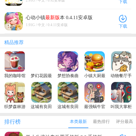
2.91G / 中文 / 0.92安卓版
有些不足的。并且游戏的UI设计也并不是很符合该游
下载
的！
困难模式的话，这方面的难度会更加明显，普通模式
家想要体验一款另类的田园游戏，那还是可以下载
理念。在这个世外桃源中，一开始我们并没有现成的
太大亮点了，也不存在很大的问题，个人感觉处于中
戏的主题，尤其是饱和度的设计，我认为并不应该用
会稍微好一点，只要先提前把药等等物品备好，武器
的，毕竟游戏也不是一次性68元的买断，可以先充值6
房屋。一旦我们成功收集到建造房屋的必备资源，我
偏下的水准吧。总的而言，这款游戏的玩法虽然有些
血条类型的设计，直接显示数字反而会更好一些。 除
制作也跟得上，那基本不会有太大的问题。 再就是食
心动小镇
最新版
本 0.4.11安卓版
元体验一下游戏的内容，再做选择，这点还是给了玩
们就可以着手建造茅草屋，为居民们提供一个安全的
瑕疵，但也还算是个亮点，其他的就很一般了。至于
此之外，该游戏还有很多缺点。比如游戏的服务器问
物，灶台的制作可以尽量提前一些，能够让时间更加
家很大的选择空间的。
1.91G / 中文 / 0.4.11安卓版
居住场所。尤其是在夜晚，野兽可能会出现，所以建
下载
要不要花68元的解锁全部，如果不介意游戏比较肝，
题，我正常体验其他游戏时，几乎很少遇到游戏的服
划算，毕竟给的饱食度会更多，不过前期的话这一点
造各类房屋设施在游戏中变得非常必要。这样的安排
后面玩起来很枯燥，那这款游戏也是值得一试的。
务器出现问题，但是没想到在这个游戏中我去拜访其
会还好，只要按顺序做就行。 新手引导完结之后，可
不仅能增加我们自身的繁荣度，还能提供居民们更安
他玩家时突然就出现了服务器断开的问题。甚至当我
精品推荐
能部分玩家会有些迷茫，在游戏当中该做什么，我就
全的环境，同时方便各类生产活动的进行。这个制作
点击重新连接，居然不能连接成功，只有退出到主菜
大致讲一下前期的这一方面吧，首先是看看自己有什
建造体系的引入为游戏增添了更多深度和多样性。玩
单重进才能成功，这种情况在其他游戏中几乎是从来
么可做的，先把前期可做的设施都给做出来，缺什么
家需要考虑如何优化资源的利用，选择合适的工具和
没有遇到过，尤其是这种种田类型的游戏。然说桃源
物品就按要求去采集，这些设施都有非常重要的用
设施进行建造，以满足居民的需求和提升整个村落的
深处有人家开服的时候也遇到过，参加活动几乎是不
处，像衣服能够在比较极端的天气之时，使得村民也
发展水平。每一次成功建造出新的房屋或设施都给玩
能参加的状态。但是那种是属于很多玩家同时用完才
我的咖啡馆
梦幻花园最
梦想协奏曲
小镇大厨最
动物餐厅手
能够劳作，灶台跟药房的重要性就更不必多说了，等
家带来成就感和满足感，同时也增强了游戏的可持续
会出现的，我体验该游戏的时候并没有这么多玩家同
内置菜单版
新版本
少女乐团派
新版
游
到把这些东西都做完之后，也大概就能够理明白游戏
性和长期挑战性。 这类生存策略经营游戏的进程通常
(My Cafe)
对九游版本
时体验，因此还是不能理解。除此之外，就是游戏的
内的种种玩法与目标了。 个人认为游戏内现在的新手
都是相对较长的，因此在玩的过程中需要具备一定的
字体问题。游戏的字体以及按钮实在是设计的太小
引导虽说有，但或许还是稍微短了一点，感觉可以再
耐心。从游戏的一开始，玩家就需要进行周密的规
了，以至于我有时候都没有找到按钮在什么地方。并
适当延长一下该做什么物品的这个过程，不过问题不
划。无论是食物供应、人口管理还是材料采集，都需
织梦森林游
这城有良田
这城有良田
最强蜗牛官
叫我大掌柜
且我体验游戏的时候，看一些教程，甚至不仔细看的
大，模拟经营类游戏本身就没什么难度，只是需要时
要玩家进行合理的分配和安排。这个过程是相当漫长
戏
最新版
九游最新版
方版
九游服
话，都看不出来是什么字，实在是有点费眼睛。感觉
间的积累，并且前期需要一部分的适应时间，除此之
的，也是对玩家耐心和策略规划能力的一次重大考
排行榜
本类最新
最热排行
评分最高
更适合在较大的屏幕上体验，在手机上体验实在是不
外就基本没问题了。 游戏本身有时会显得有些平淡是
验。在不断的发展过程中，当我们目睹着从一片荒地
是很舒服。还是建议官方把字体以及按钮设计的大一
难免的，这是题材模式所决定的，但假设喜欢模拟经
逐渐建设起的房屋设施，最终形成一个兴旺繁荣的村
点，可以比较显眼，但是一定要大一些。 总而言之，