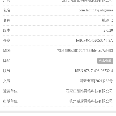
厂商：
厦门淘金互动网络股份有限公司
包名
com.taojin.tyj.aligames
名称
桃源记
版本
2.0.20
备案
闽ICP备14020538号-9A
MD5
73b5489bc58170f7f538bb4ccc7a5693
隐私
点击查看
版号
ISBN 978-7-498-08732-4
文号
国新出审[2021]282号
运营单位
石家庄酷比网络科技有限公司
出版单位
杭州紫府网络科技有限公司