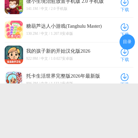
微小生境治愈放置手机版 2.0 手机版
营类游戏，我认为它还是能够给玩家带来不错的游戏
落时，这种成就感是无可比拟的。看着村落从无到
该游戏做一款偏向于模拟经营类型的重点游戏来说。
体验感的。
141.1M / 中文 / 2.0 手机版
下载
有，一步步变得充满活力和生机，玩家会深刻体会到
游戏的画面虽然谈不上精致，但还是有一些小细节。
自己耐心规划和努力付出的价值。这样的游戏体验不
游戏的价格总体而言还是有点贵，作为一款买断制游
仅考验玩家的耐心，还培养了玩家的策略思维和管理
糖葫芦达人小游戏(Tanghulu Master)
戏来说。并且游戏居然还会出现服务器断联这种问
能力。通过不断调整和优化资源分配，玩家能够逐渐
1.207.0安卓版
题，实在是不应该的。总而言之，我并不是很推荐大
130.2M / 中文 / 1.207.0安卓版
下载
发现最有效的运营模式，使村落的发展更为顺利。同
家尝试这款游戏。
目录
时玩家也需要应对各种挑战和难题，如突发事件、资
源匮乏等，这进一步增加了游戏的复杂性和挑战性。
我的孩子新的开始汉化版2026
1.0.027安卓版
虽然游戏的进程可能较长，但这种漫长的过程正是体
922.9M / 中文 / 1.0.027安卓版
下载
现了游戏的魅力和吸引力。它让玩家能够沉浸在一个
富有细节和深度的虚拟世界中，逐步见证自己的努力
托卡生活世界完整版2026年最新版
和决策带来的成果。这种感觉是与其他类型游戏完全
1.132.1安卓版
896.3M / 中文 / 1.132.1安卓版
不同的，更加令人满足和有成就感。
下载
托卡生活世界官方正版2026(Toca
World) 1.132.1中文版
934.7M / 中文 / 1.132.1中文版
下载
点击查看更多