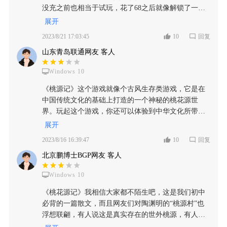
困难模式，这两种不同的模式属性，进步抬高了它的
家秀的区别，颜色有了质量没了，水墨画的成分变得
没充之前也相当于试玩，花了68之后就像解锁了一个
一个游玩难度趋势。 虽然说从氪金的角度上来看游戏
少之又少，又和充满廉价感都唯美风掺合在一起，良
完整的DLC，里面的收费项目全部免费，包括近期出
展开
本身确实是非常良心的，毕竟仅仅只需要68块钱就能
莠不齐的，一开始看着的时候很不协调的感觉，玩久
的月卡等等都是免费的，这一点感觉这个游戏还是挺
直接将这款游戏氪穿，也就没有再多出所谓的氪金内
2023/8/21 17:03:45
10
回复
了才会习惯并喜欢上。画面看着很大，但颜色有点单
良心的 这个游戏也是一款种田类型的休闲游戏，里面
容了，但是如果换一个角度来看，毕竟这款游戏并没
一，玩到后期才能打造一个赏心悦目的世外桃源，画
山东青岛联通网友 客人
的美术设计特别有创意，背景音乐更是把这个游戏的
有所谓的太多联机选项，唯一的可能只有排行榜上的
风总体普通，缺少精致。游戏节奏很慢，也说明了想
休闲味烘托出来了，这也是算一个加分项 缺点 缺点也
一些虚拟数据对比，相当于是我们用了60多块钱去买
让玩家长期玩下去，背景音的古筝乐也很好的搭配了
Windows 10
很明显，玩法上有很多不合理的设定，我最开始玩的
断了一个单机的养成游戏，这种成本即使是对比隔壁
这个世外桃源慢生活主旨，带上耳机完全能沉浸进
时候就5个人，开始还一切顺利，到后面野兽出来必有
《桃源记》这个游戏就像个古风生存类游戏，它是在
鹅厂的末刀来说都是贵了三倍不止，因此在这方面到
去。玩法上结合了生存类游戏的玩法，采集原料和制
人伤，刚开始玩的时候也没什么药品，一到冬天基本
中国传统文化的基础上打造的一个神秘的桃花源世
底是属于优点还是缺点，我个人不做太多的评价，可
作基础材料再一步步建筑是屡见不鲜的。新手教程很
上都病了，玩着玩着就没人了，只能重开 后来买了
界。玩起这个游戏，你还可以体验到中华文化所带来
以有选择性的去看待这款游戏。 【游玩方面】 而在游
会抓重点，五分钟不到就走完了也掌握了基本玩法，
DLC之后发展了一段时间就发现，里面的设定太复杂
的独特魅力呢！先来说说游戏的玩法，我觉得还挺新
戏玩法这个方面总结出一个字就是肝。由于在前期我
展开
后期出现的新玩法解说也是精确又详细。 这类游戏最
了，不是这个耐久没了就是那个耐久没了，有点只能
颖的。基本上就是收集各种物资、建造建筑、招募村
们真正能够去调用到的人物就只有4个，而除去最开始
需要的点就是激起玩家的"上进心"，希望能将自己的
2023/8/16 16:39:47
10
回复
补一次，有的能补两次，不能补了只能拆，尤其是住
民，然后逐渐扩大村子规模，让村子变得繁荣富强。
的新手教程篇章到自己建设的这块新手领域之外，从
村庄建设好，这款游戏这方面做的事比较好的，因为
村民的房子，不能补了要赶紧盖新的，总是这样就感
北京鹏博士BGP网友 客人
虽然有点像以前那种种地的游戏，但《桃源记》还加
自身去进行材料的探索，再到自行进行建筑，所需要
内容比较全面节奏也很好。我玩过体验感最好的古风
觉这个游戏有点繁琐了 还有就是里面建造太复杂了，
入了其他一些玩法，比如探索地形、解决谜题等等，
的能力往往都是非常大量的，仅仅只有4个人，甚至还
模拟经营游戏是《江南百景图》，比起他，《桃花
材料都要好几种，太过于复杂了，一会儿建筑耐久没
Windows 10
让游戏更加丰富多样，也增加了可玩性。还有突发事
有一个只是在小孩阶段的情况下，很多事情他在人手
源》游戏背景更为原始，地图更自由，方便玩家随意
了，一会儿食物不够了，一会儿村民又病了，一会儿
件，虽然频率不高，但也算是让游戏更有趣了。不
分配上是根本用不过来的，因此无形之中就提升了一
《桃花源记》我相信大家都不陌生吧，这是我们初中
排版，不会因为布局大费周章，但画风也比不上《江
野兽又来袭击了，玩着玩着就没耐心接着玩了 这本来
过，我得说，尽管玩法挺丰富的，可这款游戏的可玩
个玩家对于不同材料的需求分配度这样一个问题。 但
必背的一篇散文，而且网友们对陶渊明的“桃源村”也
南百景图》精致有特点。 游戏在上线前就预约了，现
是一款休闲游戏，设计的未免有些太过于复杂和繁琐
性却没有那么高。玩起来感觉蛮休闲的，尤其是后
是正如我前面所说的，游戏中甚至还有许多突发事件
浮想联翩，有人说这是真实存在的世外桃源，有人说
在看来虽然算不上完美但也没有打破我的期待，是值
了，毕竟是自己花钱买的游戏，还是希望作者能优化
期，基本就是“挂机”模式，等待村民收集资源、建造
和人物生病感冒和饥饿值的这种方面，假如说遇到了
这是战乱中村民（捕鱼）恍惚的幻想，还有人说这是