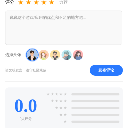
★
★
★
★
★
评分
力荐
选择头像:
发布评论
请文明发言，遵守社区规范
★
★
★
★
★
0.0
★
★
★
★
★
★
★
★
★
0人评分
★