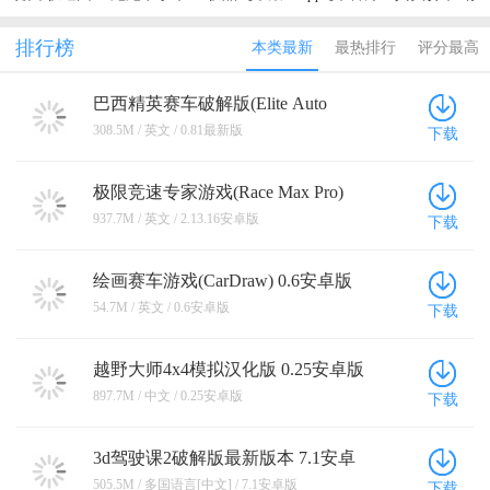
际服手机版
官方竞速版
结正版手游
正版
档破解版
最新版
排行榜
本类最新
最热排行
评分最高
巴西精英赛车破解版(Elite Auto
Brasil) 0.81最新版
308.5M / 英文 / 0.81最新版
下载
极限竞速专家游戏(Race Max Pro)
2.13.16安卓版
937.7M / 英文 / 2.13.16安卓版
下载
绘画赛车游戏(CarDraw) 0.6安卓版
54.7M / 英文 / 0.6安卓版
下载
越野大师4x4模拟汉化版 0.25安卓版
897.7M / 中文 / 0.25安卓版
下载
3d驾驶课2破解版最新版本 7.1安卓
版
505.5M / 多国语言[中文] / 7.1安卓版
下载