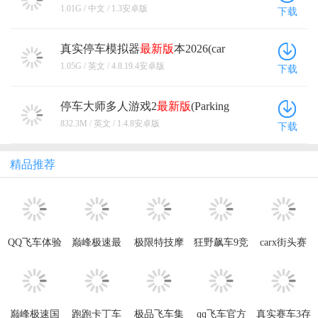
卓版
1.01G / 中文 / 1.3安卓版
下载
真实停车模拟器
最新版
本2026(car
parking) 4.8.19.4安卓版
1.05G / 英文 / 4.8.19.4安卓版
下载
停车大师多人游戏2
最新版
(Parking
Master Multiplayer 2) 1.4.8安卓版
832.3M / 英文 / 1.4.8安卓版
下载
精品推荐
QQ飞车体验
巅峰极速最
极限特技摩
狂野飙车9竞
carx街头赛
服最新版
新版本2026
托车无限金
速传奇手游
车最新版本
2026
年
币版(Stunt
(CarX Street)
Bike
Extreme)
巅峰极速国
跑跑卡丁车
极品飞车集
qq飞车官方
真实赛车3存