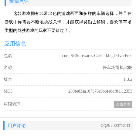
编辑点评
这款游戏拥有非常出色的游戏画面和多样的车辆选择，并且在
游戏中你需要不断地挑战关卡，才能获得奖励去解锁，喜欢停车场
类型的驾驶游戏的玩家不要错过了。
应用信息
包名
com.SRSoftwares.CarParkingDriverFree
名称
停车场司机驾驶
版本
1.3.2
MD5
289fe83aa107576a9bbfe8df81112353
权限管理
点击查看
用户评论
QQ群：833757943