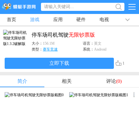
首页
游戏
应用
硬件
电视
排行榜
专题
文章
视频
最新
停车场司机驾驶
无限钞票版
大小：
156.1M
语言：
英文
类型：
赛车竞速
系统：
Android
立即下载
1
简介
相关
评论
(0)