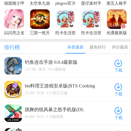
假面骑士甲
太空杀九游
phigros官方
蛋仔派对手
第五人格手
斗模拟器最
正版
正版安卓
游官方正版
游最新版本
新版(Zect
最新版本
Rider Power)
以闪亮之名
三国一统天
托卡生活世
托卡生活世
光遇最新版
最新版
下安卓版
界内置菜单
界全解锁版
本2026
版2026
本2026(Toca
排行榜
本类最新
最热排行
评分最高
Life World)
钓鱼连击手游 0.0.4最新版
112.5M / 英文 / 0.0.4最新版
下载
bts料理王游戏安卓版(BTS Cooking
OnC) 1.0.5官方正版
55.2M / 中文 / 1.0.5官方正版
下载
跳舞的线风暴之怒手机版(DL
Fanmade By yezhiyi) 1.24最新版
46.8M / 中文 / 1.24最新版
下载