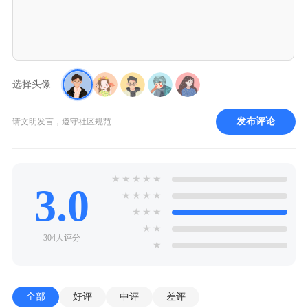
选择头像:
发布评论
请文明发言，遵守社区规范
★
★
★
★
★
3.0
★
★
★
★
★
★
★
★
★
304人评分
★
全部
好评
中评
差评