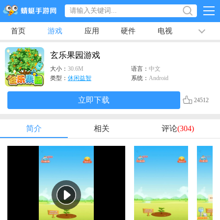
首页
游戏
应用
硬件
电视
排行榜
专题
文章
视频
最新
玄乐果园游戏
大小：
30.6M
语言：
中文
类型：
休闲益智
系统：
Android
立即下载
24512
简介
相关
评论
(304)