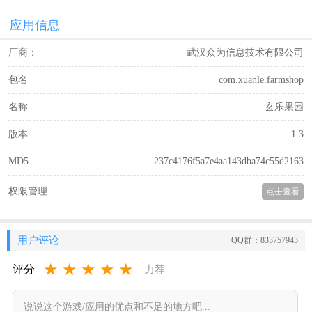
应用信息
厂商：
武汉众为信息技术有限公司
包名
com.xuanle.farmshop
名称
玄乐果园
版本
1.3
MD5
237c4176f5a7e4aa143dba74c55d2163
权限管理
点击查看
用户评论
QQ群：833757943
★
★
★
★
★
评分
力荐