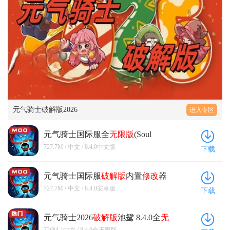
元气骑士破解版2026
进入专区
元气骑士国际服全
无限版
(Soul
Knight) 8.4.0中文版
727.7M / 中文 / 8.4.0中文版
下载
元气骑士国际服
破解版
内置
修改
器
(Soul Knight) 8.4.0安卓版
727.7M / 中文 / 8.4.0安卓版
下载
元气骑士2026
破解版
池鸳 8.4.0全
无
限版