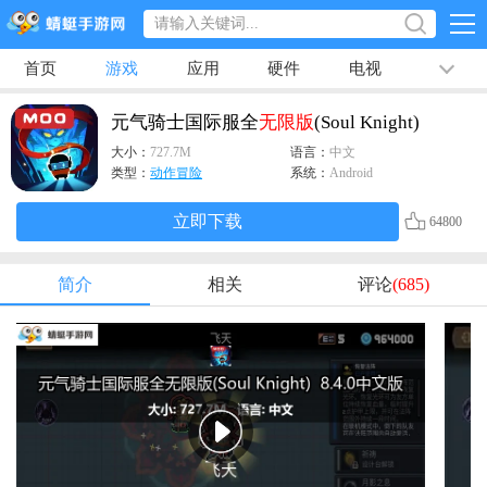
首页
游戏
应用
硬件
电视
排行榜
专题
文章
视频
最新
元气骑士国际服全
无限版
(Soul Knight)
大小：
727.7M
语言：
中文
类型：
动作冒险
系统：
Android
立即下载
64800
简介
相关
评论
(685)