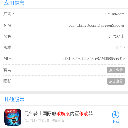
应用信息
厂商：
ChillyRoom
包名
com.ChillyRoom.DungeonShooter
名称
元气骑士
版本
8.4.0
MD5
cf31b3703ff7b345ce872406865b591e
官网
点击查看
隐私
点击查看
其他版本
元气骑士国际服
破解版
内置
修改
器
(Soul Knight) 8.4.0安卓版
727.7M / 中文 / 8.4.0安卓版
下载