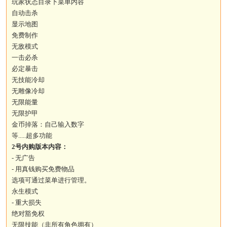
玩家状态目录下菜单内容
自动击杀
显示地图
免费制作
无敌模式
一击必杀
必定暴击
无技能冷却
无雕像冷却
无限能量
无限护甲
金币掉落：自己输入数字
等.....超多功能
2号内购版本内容：
- 无广告
- 用真钱购买免费物品
选项可通过菜单进行管理。
永生模式
- 重大损失
绝对豁免权
无限技能（非所有角色拥有）