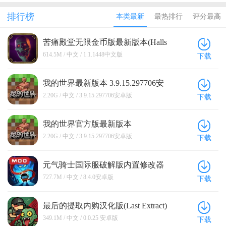
际服全无限
解版内置修
游渠道破解
游快爆破解
际服官方正
版(Soul
改器中文版
版池鸳
版
版
排行榜
本类最新
最热排行
评分最高
Knight)
苦痛殿堂无限金币版最新版本(Halls
of Torment: Premium) 1.1.1448中文版
614.5M / 中文 / 1.1.1448中文版
下载
我的世界最新版本 3.9.15.297706安
卓版
2.20G / 中文 / 3.9.15.297706安卓版
下载
我的世界官方版最新版本
3.9.15.297706安卓版
2.20G / 中文 / 3.9.15.297706安卓版
下载
元气骑士国际服破解版内置修改器
(Soul Knight) 8.4.0安卓版
727.7M / 中文 / 8.4.0安卓版
下载
最后的提取内购汉化版(Last Extract)
0.0.25 安卓版
349.1M / 中文 / 0.0.25 安卓版
下载