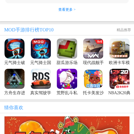
查看更多 >
MOD手游排行榜TOP10
精品推荐
元气骑士破
元气骑士国
甜瓜游乐场
现代战舰手
欧洲卡车模
解版全无限
际服全无限
汉化版(自带
游破解版内
拟器3功能菜
最新版本
版(Soul
模组)最新版
置修改器
单汉化版
Knight)
本
2026
方舟生存进
真实驾驶学
荒野乱斗私
托卡美发沙
NBA2K20典
化内置菜单
校破解版
人服最新版
龙4内置菜单
藏存档版
上帝模式手
2026
(Null’s
版
2021
猜你喜欢
机版
Brawl)