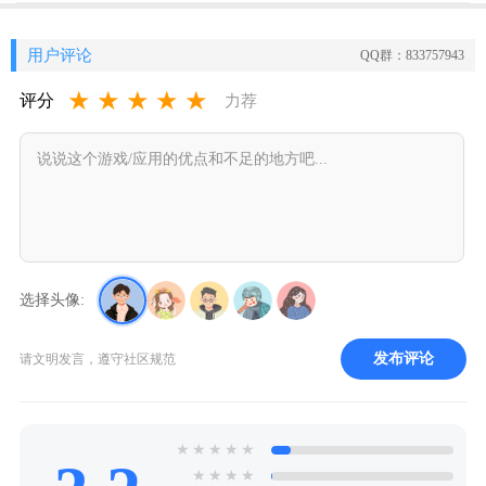
用户评论
QQ群：833757943
★
★
★
★
★
评分
力荐
选择头像:
发布评论
请文明发言，遵守社区规范
★
★
★
★
★
★
★
★
★