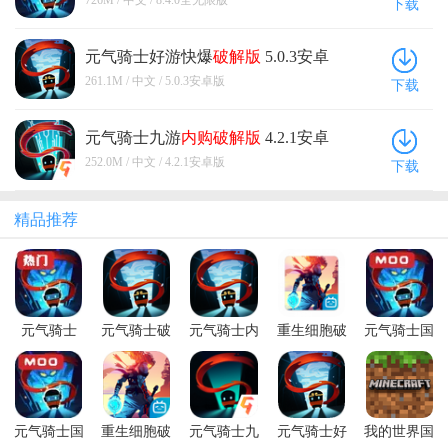
726M / 中文 / 8.4.0全无限版
下载
元气骑士好游快爆
破解版
5.0.3安卓
版
261.1M / 中文 / 5.0.3安卓版
下载
元气骑士九游
内购
破解版
4.2.1安卓
版
252.0M / 中文 / 4.2.1安卓版
下载
精品推荐
元气骑士
元气骑士破
元气骑士内
重生细胞破
元气骑士国
2026破解版
解版全无限
购破解版
解版永久免
际服破解版
池鸳
最新版本
费中文最新
内置修改器
版
(Soul
Knight)
元气骑士国
重生细胞破
元气骑士九
元气骑士好
我的世界国