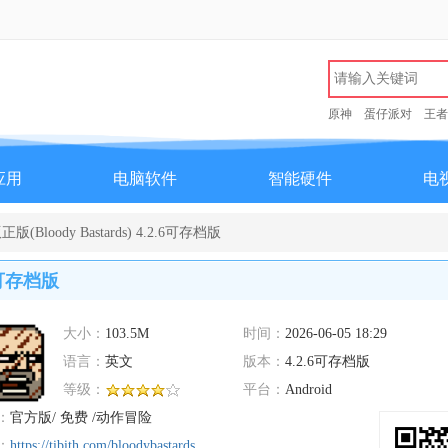
原神
蛋仔派对
王者
应用
电脑软件
智能硬件
电
loody Bastards) 4.2.6可存档版
.6可存档版
大小：
103.5M
时间：
2026-06-05 18:29
语言：
英文
版本：
4.2.6可存档版
等级：
平台：
Android
：
官方版/ 免费 /动作冒险
：
https://tibith.com/bloodybastards