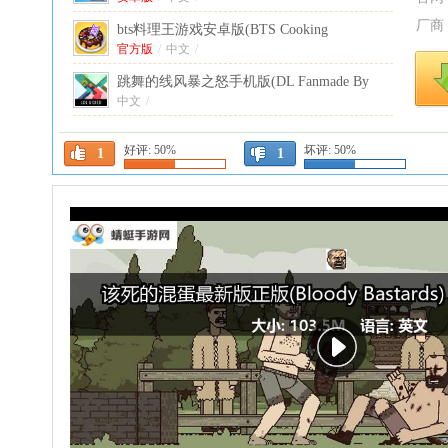
厂商
bts料理王游戏安卓版(BTS Cooking
OnC)
官方版
1.0.5官方正版
/
中文
/
跳舞的线风暴之怒手机版(DL Fanmade By
yezhiyi)
中文
/
1.24最新版
派对世界破解版最新版(Party Craft)
1.8.31安
好评:
50%
坏评:
50%
1
卓版
安卓版
/
英文
/
1
冷血射手重制版无限金币无限钻石最新版
(Bowmasters)
中文版
/
英文
/
11.3.2中文版
虔诚之花的晚钟中文版安卓
1.0.0版本
中文
/
巴西精英赛车破解版(Elite Auto Brasil)
0.81最
新版
英文
/
极限竞速专家游戏(Race Max Pro)
2.13.16安
卓版
安卓版
/
英文
/