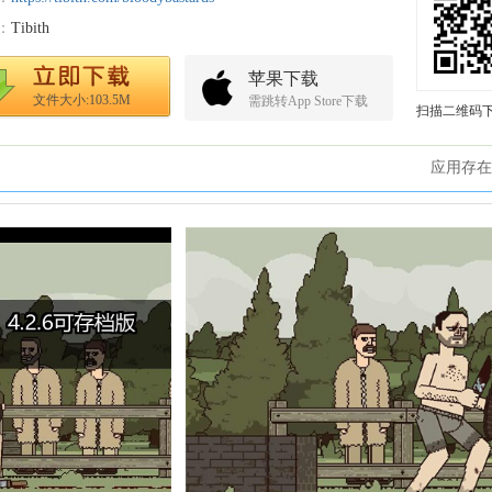
：
Tibith
苹果下载
文件大小:103.5M
需跳转App Store下载
扫描二维码
应用存在