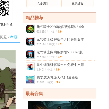
卡牌棋牌
养成经营
精品推荐
下载到手机
元气骑士2026破解版池鸳8.3.0全
9.9
663.1M
/
中文
/
问题？
举报
元气骑士破解版全无限最新版本
9.9
252.5M
/
中文
/
元气骑士内购破解版5.0.2Tap版
9.9
252.3M
/
中文
/
重生细胞破解版永久免费中文最
9.9
1.84G
/
中文
/
我要成为升级大佬1.4最新版
9.9
35.9M
/
英文
/
最新合集