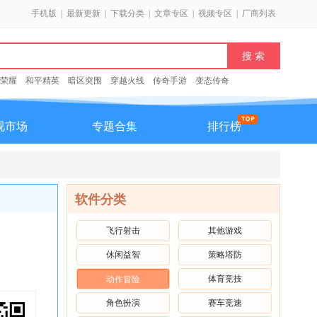
手机版
|
最新更新
|
下载分类
|
文章专区
|
视频专区
|
厂商列表
荣耀
和平精英
暗区突围
穿越火线
传奇手游
变态传奇
视市场
专题合集
排行榜
软件分类
飞行射击
其他游戏
休闲益智
策略塔防
体育竞技
动作冒险
角色扮演
赛车竞速