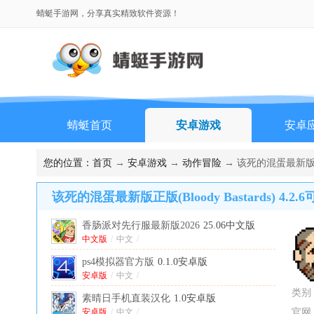
蜻蜓手游网，分享真实精致软件资源！
蜻蜓首页
安卓游戏
安卓
您的位置：
首页
→
安卓游戏
→
动作冒险
→ 该死的混蛋最新版正版(B
该死的混蛋最新版正版(Bloody Bastards) 4.2
香肠派对先行服最新版2026
25.06中文版
中文版
/
中文
/
ps4模拟器官方版
0.1.0安卓版
安卓版
/
中文
/
类别
素晴日手机直装汉化
1.0安卓版
安卓版
/
中文
/
官网