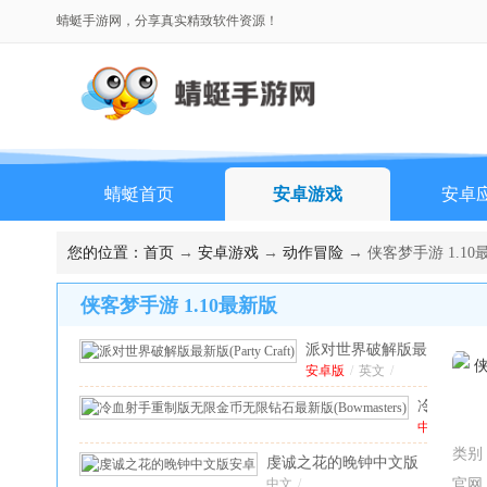
蜻蜓手游网，分享真实精致软件资源！
蜻蜓首页
安卓游戏
安卓
您的位置：
首页
→
安卓游戏
→
动作冒险
→ 侠客梦手游 1.10
侠客梦手游 1.10最新版
派对世界破解版最
新版(Party
安卓版
/
英文
/
Craft)
1.8.31安卓
冷
版
血
中
文
射
类别
虔诚之花的晚钟中文版
版
/
手
英
安卓
中文
/
1.0.0版本
官网