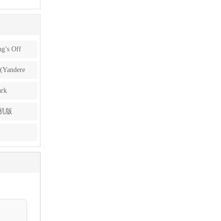
s Off
ndere
rk
手机版