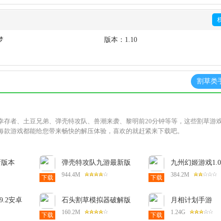
梦
版本：
1.10
割草类
幸存者、土豆兄弟、弹壳特攻队、兽潮来袭、黎明前20分钟等等，这些割草游
每款游戏都能给您带来畅快的解压体验，喜欢的就赶紧来下载吧。
新版本
弹壳特攻队九游最新版
九州幻姬游戏1.0
4.9.0安卓版
卓版
944.4M
384.2M
下载
下载
9.2安卓
石头割草模拟器破解版
月相计划手游
1.70.1安卓版
2.107326.1073
160.2M
1.24G
下载
下载