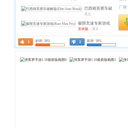
重
文
/
制
厂商
巴西精英赛车破
版
解版(Elite Auto
英文
/
无
Brasil)
0.81最新
极限竞速专家游戏
限
版
(Race Max
安卓版
/
英文
/
金
Pro)
2.13.16安卓版
币
梦幻家园九游版最新版
好评:
50%
坏评:
50%
无
1
1
安卓版
7.5.0安卓版
/
中文
/
限
三国真龙传手游
4.0.8k安卓版
钻
安卓版
/
中文
/
石
最
斗罗大陆魂师对决九
新
游官方版
安卓版
/
中文
2.40.1安卓
/
版
版
(Bowmaste
拳皇97ol九游最新版
5.0.0安卓
中
版
安卓版
/
中文
/
文
三国大冒险手游
11.21.2安卓版
版
安卓版
/
中文
/