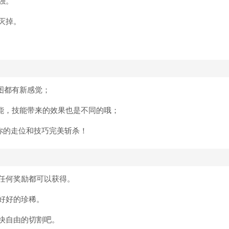
强。
灭掉。
图都有新感觉；
技能，技能带来的效果也是不同的哦；
用你的走位和技巧完美斩杀！
任何奖励都可以获得。
好好的珍稀。
快自由的切割吧。