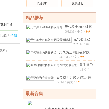
卡牌棋牌
养成经营
精品推荐
下载到手机
元气骑士2026破解
9.9
版池鸳8.3.0全
663.1M
/
中文
/
问题？
举报
元气骑士破
解版全无限
252.5M
/
中
9.9
文
/
最新版本
元气骑士内购破解版
9.9
5.0.2Tap版
252.3M
/
中文
/
重生细胞
破解版永
1.84G
/
中
9.9
文
/
久免费中
我要成为升级大佬1.4最
文最
9.9
新版
35.9M
/
英文
/
最新合集