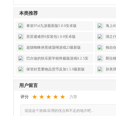
本类推荐
拳皇97ol九游最新版5.0.0安卓版
海上6
苏苏避难所6安装包1.0.0安卓版
湖之仆
超级蜘蛛侠英雄荡绳游戏23最新版
独自在
巴尔迪的快乐新学校终极版游戏0.2.5安
斯拉
卓版
石(Slu
保管好贵重物品货币反加1.5.9最新版
孙美琪
用户留言
★
★
★
★
★
评分
力荐