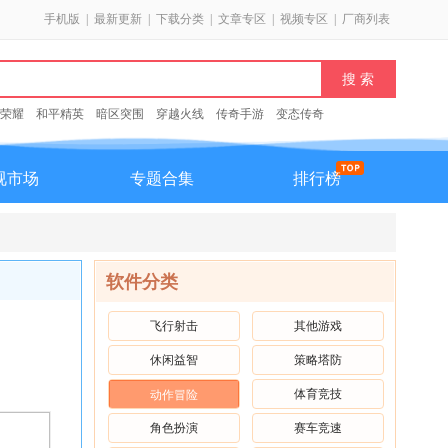
手机版
|
最新更新
|
下载分类
|
文章专区
|
视频专区
|
厂商列表
荣耀
和平精英
暗区突围
穿越火线
传奇手游
变态传奇
视市场
专题合集
排行榜
软件分类
飞行射击
其他游戏
休闲益智
策略塔防
体育竞技
动作冒险
角色扮演
赛车竞速