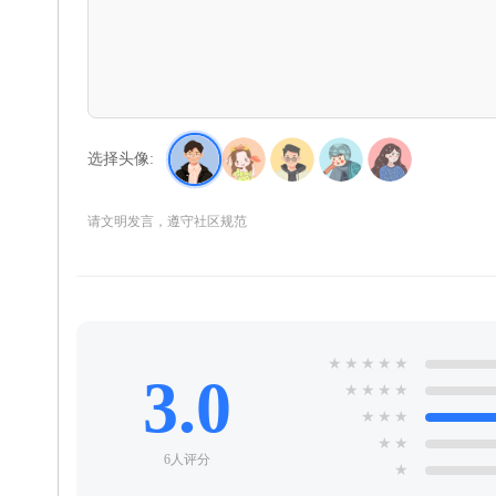
选择头像:
请文明发言，遵守社区规范
★
★
★
★
★
3.0
★
★
★
★
★
★
★
★
★
6人评分
★