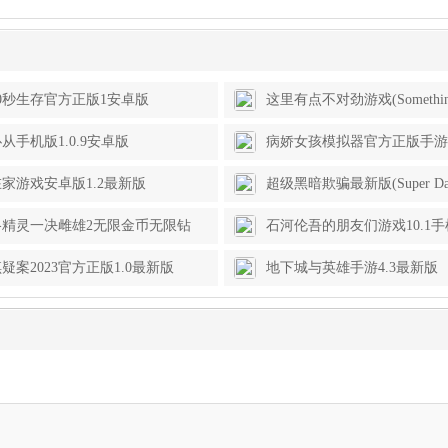
0秒生存官方正版1安卓版
这里有点不对劲游戏(Something’
Here)1.8安卓版
从手机版1.0.9安卓版
病娇女孩模拟器官方正版手游(Ya
Horror Game)1.4.6安卓版
家游戏安卓版1.2最新版
超级黑暗欺骗最新版(Super Da
Deception)2.1.2安卓版
格精灵一决雌雄2无限金币无限钻
石河伦吾的朋友们游戏10.1
g it Out 2)6.4.1最新版
疑案2023官方正版1.0最新版
地下城与英雄手游4.3最新版