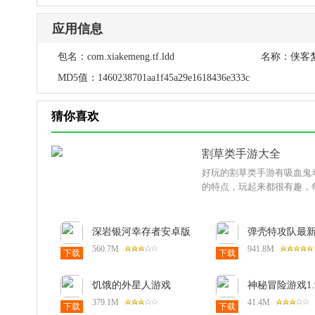
应用信息
包名：
com.xiakemeng.tf.ldd
名称：
侠客
MD5值：
1460238701aa1f45a29e1618436e333c
猜你喜欢
割草类手游大全
好玩的割草类手游有吸血鬼
的特点，玩起来都很有趣，
深岩银河幸存者安卓版
弹壳特攻队最
(DRG Survivor)1.2.3最
4.9.0安卓版
560.7M
941.8M
下载
下载
新版
饥饿的外星人游戏
神秘冒险游戏1.
(HungryAliens)1552安
版
379.1M
41.4M
下载
下载
卓版