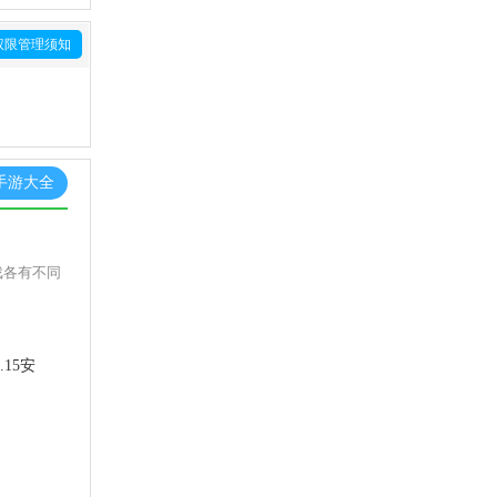
权限管理须知
手游大全
戏各有不同
.15安
26安卓版