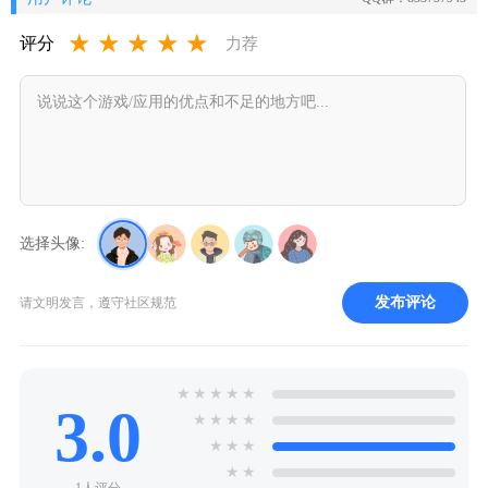
★
★
★
★
★
评分
力荐
选择头像:
发布评论
请文明发言，遵守社区规范
★
★
★
★
★
3.0
★
★
★
★
★
★
★
★
★
1人评分