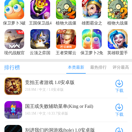
保卫萝卜3破
王国保卫战4
植物大战僵
雄图霸业之
植物大战僵
解版
最新破解版
尸2国际服最
三国模拟战
尸2最新版本
新版2026
2026
现代战舰官
云顶之弈国
王者荣耀云
保卫萝卜2免
英雄联盟手
方正版
际服手游官
游戏秒玩软
费内购版
游国际服最
方版(TFT)
件
新版(Wild
排行榜
本类最新
最热排行
评分最高
Rift)
竞拍王者游戏 1.0安卓版
218.9M / 中文 / 1.0安卓版
下载
国王或失败辅助菜单(King or Fail)
0.33.7安卓版
143.1M / 中文 / 0.33.7安卓版
下载
别进我们的洞游戏(hole) 1.0安卓版