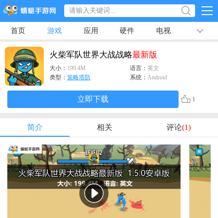
首页
游戏
应用
硬件
电视
排行榜
专题
文章
视频
最新
火柴军队世界大战战略
最新版
大小：
199.4M
语言：
英文
类型：
策略塔防
系统：
Android
立即下载
1
简介
相关
评论
(1)