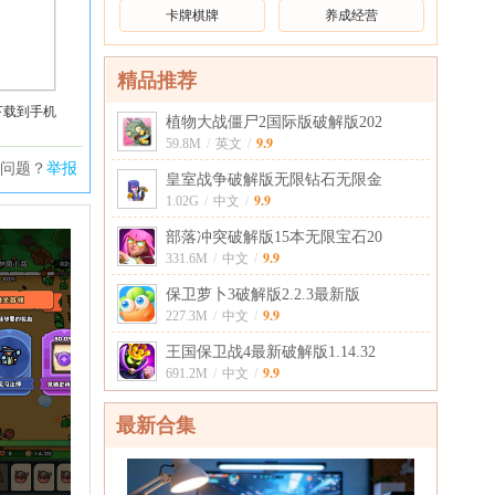
卡牌棋牌
养成经营
精品推荐
下载到手机
植物大战僵尸2国际版破解版202
9.9
59.8M
/
英文
/
问题？
举报
皇室战争破解版无限钻石无限金
9.9
1.02G
/
中文
/
部落冲突破解版15本无限宝石20
9.9
331.6M
/
中文
/
保卫萝卜3破解版2.2.3最新版
9.9
227.3M
/
中文
/
王国保卫战4最新破解版1.14.32
9.9
691.2M
/
中文
/
最新合集