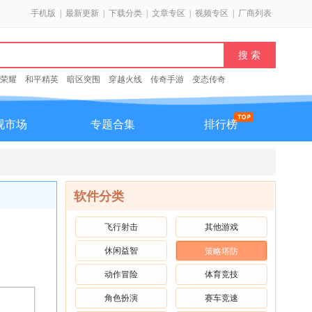
手机版
|
最新更新
|
下载分类
|
文章专区
|
视频专区
|
厂商列表
荣耀
和平精英
暗区突围
穿越火线
传奇手游
变态传奇
视市场
专题合集
排行榜
软件分类
飞行射击
其他游戏
休闲益智
策略塔防
动作冒险
体育竞技
角色扮演
赛车竞速