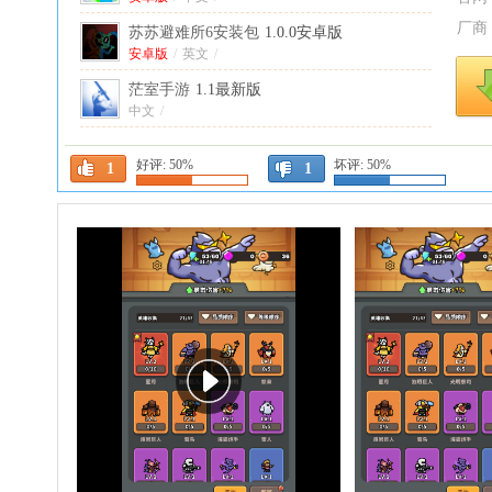
厂商
苏苏避难所6安装包
1.0.0安卓版
安卓版
/
英文
/
茫室手游
1.1最新版
中文
/
喵喵机Android版
7.60.20
好评:
50%
坏评:
50%
1
中文
/
1
弓箭侠游戏
2.4安卓版
安卓版
/
中文
/
重启之镖局人生破解版
0.4.2安卓版
安卓版
/
中文
/
不休的勇士官方正版
1.1.0安卓版
安卓版
/
中文
/
网球经理26游戏(Tennis Manager 26 - My
Player)
安卓版
/
1.9安卓版
英文
/