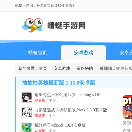
蜻蜓手游网，分享真实精致软件资源！
蜻蜓首页
安卓游戏
安卓
您的位置：
首页
→
安卓游戏
→
策略塔防
→ 抽抽抽英雄最新版 1
抽抽抽英雄最新版 1.15.0安卓版
这里有点不对劲游戏(Something’s Off
Here)
安卓版
1.8安卓版
/
中文
/
白菜遭遇战手机移植版(Not)
2.6.0安卓版
安卓版
/
中文
/
类别
挑战爬天梯游戏
1.0.4安卓版
安卓版
/
中文
/
官网