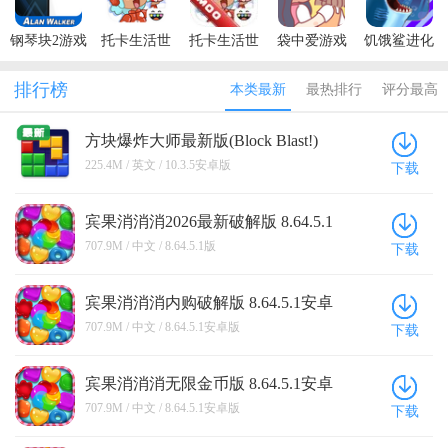
钢琴块2游戏
托卡生活世
托卡生活世
袋中爱游戏
饥饿鲨进化
破解版
界全解锁版
界内置菜单
(PocketLove)
2021春节破
本2026(Toca
版2026
解版
排行榜
本类最新
最热排行
评分最高
Life World)
方块爆炸大师最新版(Block Blast!)
10.3.5安卓版
225.4M / 英文 / 10.3.5安卓版
下载
宾果消消消2026最新破解版 8.64.5.1
版
707.9M / 中文 / 8.64.5.1版
下载
宾果消消消内购破解版 8.64.5.1安卓
版
707.9M / 中文 / 8.64.5.1安卓版
下载
宾果消消消无限金币版 8.64.5.1安卓
版
707.9M / 中文 / 8.64.5.1安卓版
下载