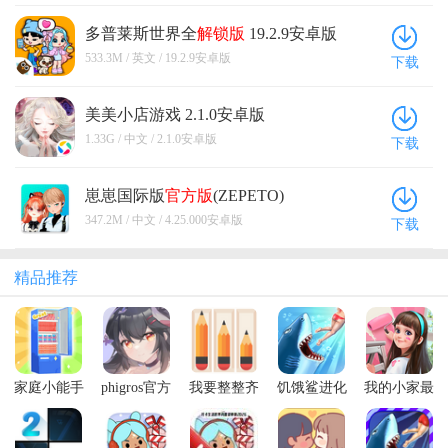
多普莱斯世界全
解锁版
19.2.9安卓版
533.3M / 英文 / 19.2.9安卓版
下载
美美小店游戏 2.1.0安卓版
1.33G / 中文 / 2.1.0安卓版
下载
崽崽国际版
官方版
(ZEPETO)
4.25.000安卓版
347.2M / 中文 / 4.25.000安卓版
下载
精品推荐
家庭小能手
phigros官方
我要整整齐
饥饿鲨进化
我的小家最
正版安卓
齐最新版
国际服内置
新破解版
菜单最新版
本2026