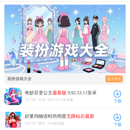
装扮游戏大全
进入专区
奇妙百变公主
最新版
9.92.53.11安卓
版
127.7M / 中文 / 9.92.53.11安卓版
下载
好莱坞物语时尚明星
无限钻石
最新
版
(Hollywood Story) 14.4安卓版
220.1M / 英文 / 14.4安卓版
下载