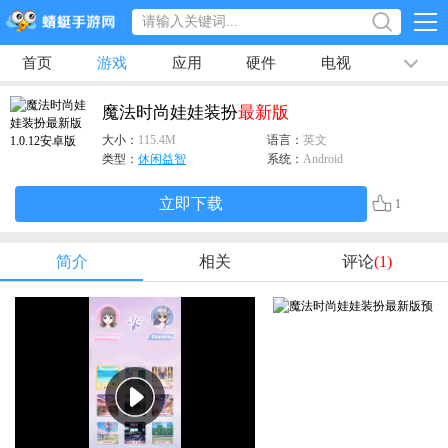
首页
游戏
应用
硬件
电视
排行榜
专题
文章
视频
最新
魔法时尚娃娃装扮
最新版
大小：
115.4M
语言：
英文
类型：
休闲益智
系统：
Android
立即下载
1
简介
相关
评论
(1)