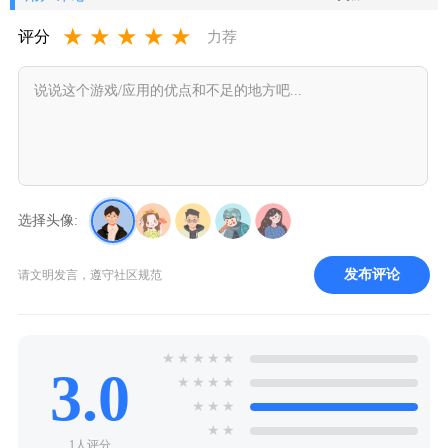
★
★
★
★
★
评分
力荐
选择头像:
发布评论
请文明发言，遵守社区规范
★
★
★
★
★
3.0
★
★
★
★
★
★
★
★
★
1人评分