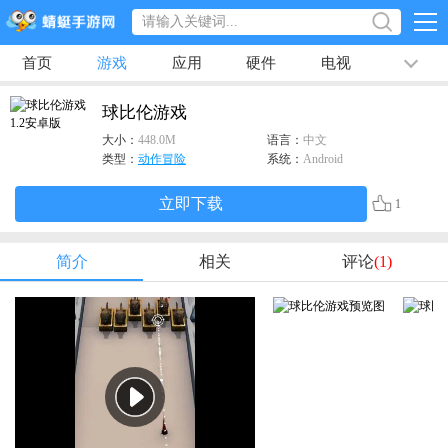
首页
游戏
应用
硬件
电视
排行榜
专题
文章
视频
最新
球比伦游戏
大小：
448.0M
语言：
中文
类型：
动作冒险
系统：
Android
立即下载
1
简介
相关
评论
(1)