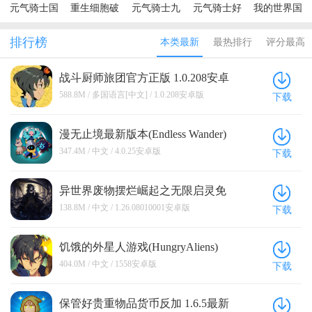
元气骑士国
重生细胞破
元气骑士九
元气骑士好
我的世界国
际服全无限
解版内置修
游渠道破解
游快爆破解
际服官方正
版(Soul
改器中文版
版池鸳
版
版
排行榜
本类最新
最热排行
评分最高
Knight)
战斗厨师旅团官方正版 1.0.208安卓
版
588.8M / 多国语言[中文] / 1.0.208安卓版
下载
漫无止境最新版本(Endless Wander)
4.0.25安卓版
347.4M / 中文 / 4.0.25安卓版
下载
异世界废物摆烂崛起之无限启灵免
广告版 1.26.08010001安卓版
138.8M / 中文 / 1.26.08010001安卓版
下载
饥饿的外星人游戏(HungryAliens)
1558安卓版
404.0M / 中文 / 1558安卓版
下载
保管好贵重物品货币反加 1.6.5最新