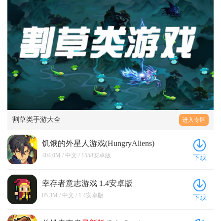
割草类手游大全
进入专区
饥饿的外星人游戏(HungryAliens)
1558安卓版
404.0M / 中文 / 1558安卓版
下载
幸存者意志游戏 1.4安卓版
85.3M / 中文 / 1.4安卓版
下载