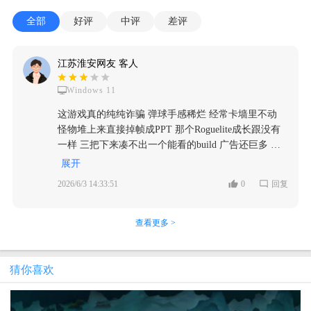
全部
好评
中评
差评
江苏淮安网友 客人
Windows 11
这游戏真的纯纯诈骗 弹球手感稀烂 经常卡墙里不动
怪物堆上来直接掉帧成PPT 那个Roguelite成长跟没有
一样 三把下来凑不出一个能看的build 广告还巨多 玩
半小时看十五分钟广告 卸载了 谁玩谁冤种
展开
2026/6/3 14:33:51
0
回复
查看更多 >
猜你喜欢