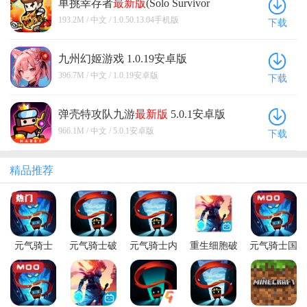
单挑幸存者
最新版
(Solo Survivor
Rogue Adventure) 1.0.50.13.04手机版
193.2M / 中文 / 1.0.50.13.04手机版
下载
九州幻姬游戏 1.0.19安卓版
396.7M / 中文 / 1.0.19安卓版
下载
弹壳特攻队九游
最新版
5.0.1安卓版
966.1M / 中文 / 5.0.1安卓版
下载
精品推荐
元气骑士
元气骑士破
元气骑士内
重生细胞破
元气骑士国
2026破解版
解版全无限
购破解版
解版永久免
际服破解版
池鸳
最新版本
费中文最新
内置修改器
版
(Soul
Knight)