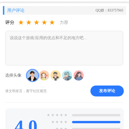
用户评论
QQ群：833757943
★
★
★
★
★
评分
力荐
选择头像:
发布评论
请文明发言，遵守社区规范
★
★
★
★
★
4.0
★
★
★
★
★
★
★