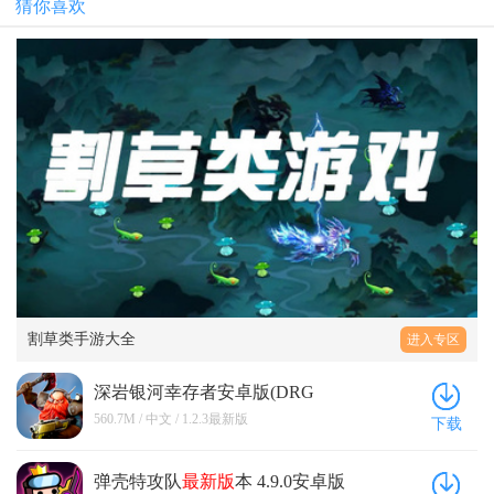
猜你喜欢
割草类手游大全
进入专区
深岩银河幸存者安卓版(DRG
Survivor) 1.2.3
最新版
560.7M / 中文 / 1.2.3最新版
下载
弹壳特攻队
最新版
本 4.9.0安卓版