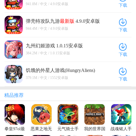
941.8M / 中文 / 4.9.0安卓版
下载
弹壳特攻队九游
最新版
4.9.0安卓版
944.4M / 中文 / 4.9.0安卓版
下载
九州幻姬游戏 1.0.15安卓版
384.2M / 中文 / 1.0.15安卓版
下载
饥饿的外星人游戏(HungryAliens)
1552安卓版
379.1M / 中文 / 1552安卓版
下载
精品推荐
拳皇97ol最
恶果之地无
元气骑士手
我的世界国
战魂铭人手
新版本
限技能破解
游正版
际服官方正
游