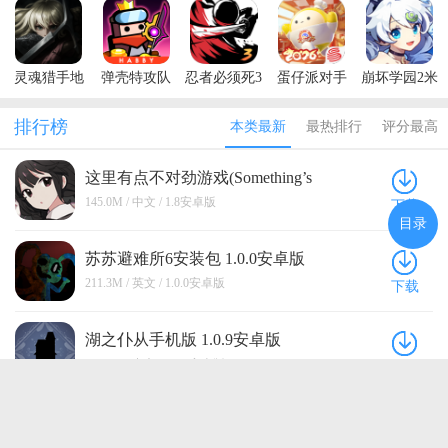
版
版
灵魂猎手地
弹壳特攻队
忍者必须死3
蛋仔派对手
崩坏学园2米
牢内置菜单
最新版本
手游
游最新版本
哈游官服
最新版本
排行榜
本类最新
最热排行
评分最高
(Soul
Huntress)
这里有点不对劲游戏(Something’s
Off Here) 1.8安卓版
145.0M / 中文 / 1.8安卓版
下载
目录
苏苏避难所6安装包 1.0.0安卓版
211.3M / 英文 / 1.0.0安卓版
下载
湖之仆从手机版 1.0.9安卓版
194.2M / 中文 / 1.0.9安卓版
下载
病娇女孩模拟器官方正版手游
(Yandere Horror Game) 1.4.6安卓版
211.3M / 英文 / 1.4.6安卓版