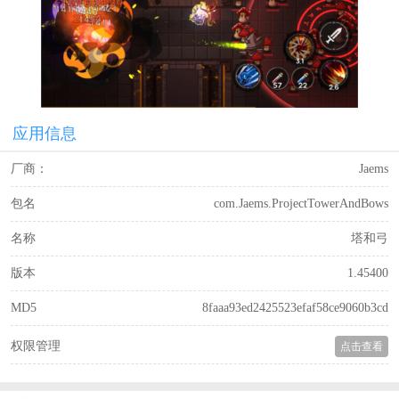
应用信息
厂商：
Jaems
包名
com.Jaems.ProjectTowerAndBows
名称
塔和弓
版本
1.45400
MD5
8faaa93ed2425523efaf58ce9060b3cd
权限管理
点击查看