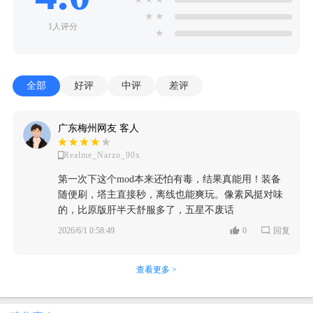
★
★
1人评分
★
全部
好评
中评
差评
广东梅州网友 客人
Realme_Narzo_90x
第一次下这个mod本来还怕有毒，结果真能用！装备
随便刷，塔主直接秒，离线也能爽玩。像素风挺对味
的，比原版肝半天舒服多了，五星不废话
2026/6/1 0:58:49
0
回复
查看更多 >