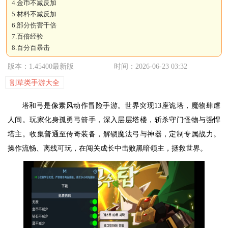
4.金币不减反加
5.材料不减反加
6.部分伤害千倍
7.百倍经验
8.百分百暴击
版本：1.45400最新版
时间：2026-06-23 03:32
割草类手游大全
塔和弓是像素风动作冒险手游。世界突现13座诡塔，魔物肆虐
人间。玩家化身孤勇弓箭手，深入层层塔楼，斩杀守门怪物与强悍
塔主。收集普通至传奇装备，解锁魔法弓与神器，定制专属战力。
操作流畅、离线可玩，在闯关成长中击败黑暗领主，拯救世界。