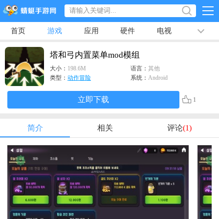
首页
游戏
应用
硬件
电视
排行榜
专题
文章
视频
最新
塔和弓内置菜单mod模组
大小：
198.6M
语言：
其他
类型：
动作冒险
系统：
Android
立即下载
1
简介
相关
评论
(1)