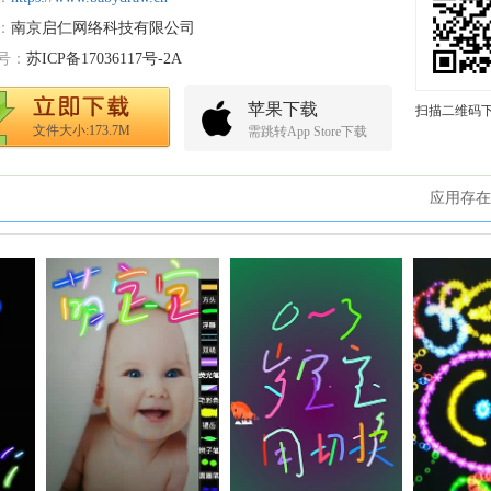
：
南京启仁网络科技有限公司
号：
苏ICP备17036117号-2A
苹果下载
扫描二维码
文件大小:173.7M
需跳转App Store下载
应用存在