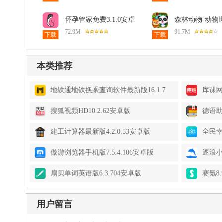
怀孕管家免费3.1.0安卓
森林动物-动物
版
9.92.00.00安卓
72.9M
91.7M
下载
下载
本类推荐
地铁通地铁换乘查询软件最新版16.1.7
库课网
安卓版
搜狐视频HD10.2.62安卓版
德语助
建工计算器最新版4.2.0.53安卓版
全民幸
傲游浏览器手机版7.5.4.106安卓版
逐浪小
扇贝单词英语版6.3.704安卓版
赛氪8.
用户留言