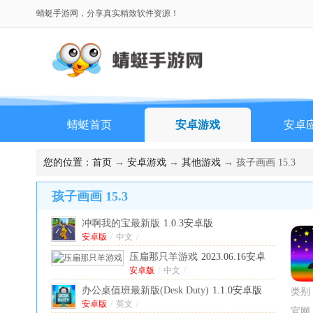
蜻蜓手游网，分享真实精致软件资源！
蜻蜓首页
安卓游戏
安卓
排行榜
您的位置：
首页
→
安卓游戏
→
其他游戏
→ 孩子画画 15.3
孩子画画 15.3
冲啊我的宝最新版
1.0.3安卓版
安卓版
/
中文
/
压扁那只羊游戏
2023.06.16安卓
版
安卓版
/
中文
/
办公桌值班最新版(Desk Duty)
1.1.0安卓版
类别
安卓版
/
英文
/
官网