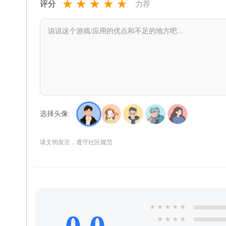
★
★
★
★
★
评分
力荐
选择头像:
请文明发言，遵守社区规范
★
★
★
★
★
★
★
★
★