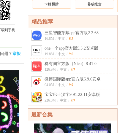
卡牌棋牌
养成经营
精品推荐
下载到手机
三星智能穿戴app官方版2.2.68.
8.3
16.8M
/
中文
/
one一个app官方版5.5.2安卓版
问题？
举报
9.0
19.8M
/
中文
/
稀有圈官方版（Nico）8.41.0
9.7
126.9M
/
中文
/
微博国际版app官方版6.9.6安卓
9.9
94.0M
/
中文
/
宝宝巴士汉字9.91.22.11安卓版
9.7
226.0M
/
中文
/
最新合集