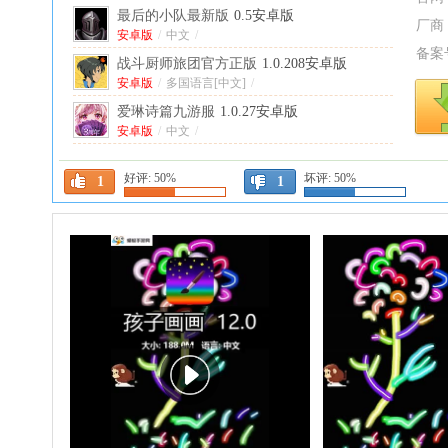
最后的小队最新版
0.5安卓版
厂商
安卓版
/
中文
/
备案
战斗厨师旅团官方正版
1.0.208安卓版
安卓版
/
多国语言[中文]
/
爱琳诗篇九游服
1.0.27安卓版
安卓版
/
中文
/
漫无止境最新版本(Endless Wander)
4.0.25安
好评:
50%
坏评:
50%
卓版
安卓版
/
中文
/
1
1
异世界废物摆烂崛起之无限启灵免广告版
安卓版
1.26.08010001安卓版
/
中文
/
开荒手游
1.1.3安卓版
安卓版
/
中文
/
听说这里有怪兽内置菜单版
3.0.1折相思版
中文
/