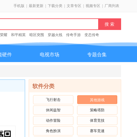
手机版
|
最新更新
|
下载分类
|
文章专区
|
视频专区
|
厂商列表
荣耀
和平精英
暗区突围
穿越火线
传奇手游
变态传奇
能硬件
电视市场
专题合集
软件分类
飞行射击
其他游戏
休闲益智
策略塔防
动作冒险
体育竞技
角色扮演
赛车竞速