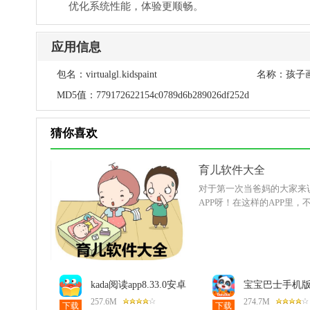
优化系统性能，体验更顺畅。
应用信息
包名：
virtualgl.kidspaint
名称：
孩子
MD5值：
779172622154c0789d6b289026df252d
猜你喜欢
育儿软件大全
对于第一次当爸妈的大家来
APP呀！在这样的APP里
kada阅读app8.33.0安卓
宝宝巴士手机
版
8.9.64最新版
257.6M
274.7M
下载
下载