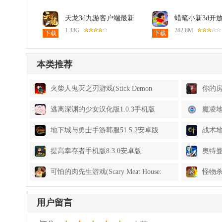
天龙3d九游客户端最新
蜡笔小新3d开
版本1.1081.0.0安卓版
限金币版2安卓
1.33G
282.8M
下载
下载
本类推荐
火柴人鬼灭之刃游戏(Stick Demon
你的房
Shadow Fight)3.7安卓版
逃离深渊的少女汉化版1.0.3手机版
魔凌地牢
Dunge
地下城与勇士手游韩服51.5.2安卓版
战术地牢
版
提高幸存者手机版8.3.0安卓版
奥特曼
可怕的肉先生游戏(Scary Meat House:
怪物杀
Mr Butcher)1.1安卓版
Slaye
用户留言