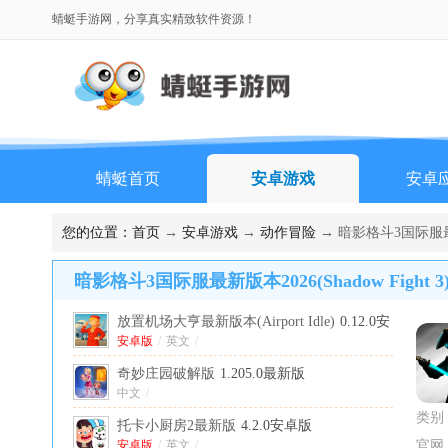
蜻蜓手游网，分享真实精致软件资源！
蜻蜓首页
安卓游戏
安卓
您的位置：
首页
→
安卓游戏
→
动作冒险
→ 暗影格斗3国际服最新版本
暗影格斗3国际服最新版本2026(Shadow Fight 3)
放置机场大亨最新版本(Airport Idle)
0.12.0安
卓版
安卓版
/
英文
/
奇妙庄园破解版
1.205.0最新版
中文
/
类别
托卡小厨房2最新版
4.2.0安卓版
安卓版
/
英文
/
官网