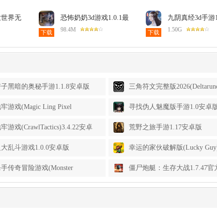
放世界无
恐怖奶奶3d游戏1.0.1最
九阴真经3d手游1.
版
新版
新版
98.4M
1.50G
下载
下载
子黑暗的奥秘手游1.1.8安卓版
三角符文完整版2026(Deltarun
Shaderless)6.0.0最新版
游戏(Magic Ling Pixel
寻找伪人魅魔版手游1.0安卓
on)0.9.4.9-R安卓版
游戏(CrawlTactics)3.4.22安卓
荒野之旅手游1.17安卓版
大乱斗游戏1.0.0安卓版
幸运的家伙破解版(Lucky Guy)1
新版
手传奇冒险游戏(Monster
僵尸炮艇：生存大战1.7.47官
r)3.0.53中文版