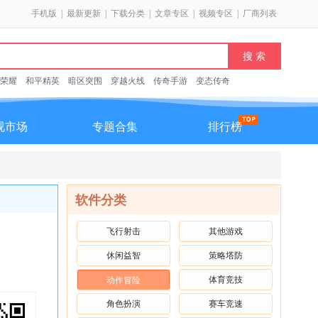
手机版
|
最新更新
|
下载分类
|
文章专区
|
视频专区
|
厂商列表
荣耀
和平精英
暗区突围
穿越火线
传奇手游
变态传奇
视市场
专题合集
排行榜
软件分类
飞行射击
其他游戏
休闲益智
策略塔防
体育竞技
动作冒险
角色扮演
赛车竞速