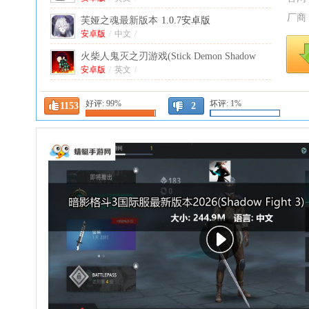
厂商
芙娅之魂最新版本
1.0.7安卓版
安卓版
/
中文
/
火柴人鬼灭之刃游戏(Stick Demon Shadow
Fight)
安卓版
3.7安卓版
/
英文
/
你的房子黑暗的奥秘手游
1.1.8安卓版
好评:
99%
坏评:
1%
1153
安卓版
/
英文
/
2
代号天机手游
0.1.1安卓版
安卓版
/
中文
/
梅洛立方音游(Melocube)
0.3.0.2安卓版
安卓版
/
中文
/
疯狂医院手机版
1.0.147安卓版
安卓版
/
中文
/
66666年黑暗魔法师降临游戏(Dark Mage -
Reincarnation after 66666 years)
安卓版
/
英文
/
1.0.21安卓版