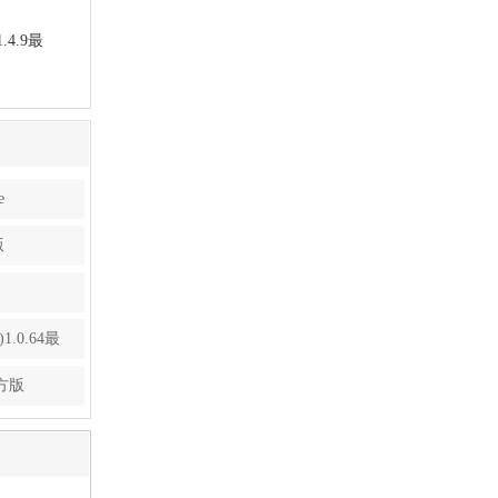
4.9最
e
版
.0.64最
方版