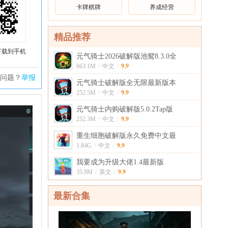
卡牌棋牌
养成经营
精品推荐
下载到手机
元气骑士2026破解版池鸳8.3.0全
9.9
663.1M
/
中文
/
问题？
举报
元气骑士破解版全无限最新版本
9.9
252.5M
/
中文
/
元气骑士内购破解版5.0.2Tap版
9.9
252.3M
/
中文
/
重生细胞破解版永久免费中文最
9.9
1.84G
/
中文
/
我要成为升级大佬1.4最新版
9.9
35.9M
/
英文
/
最新合集