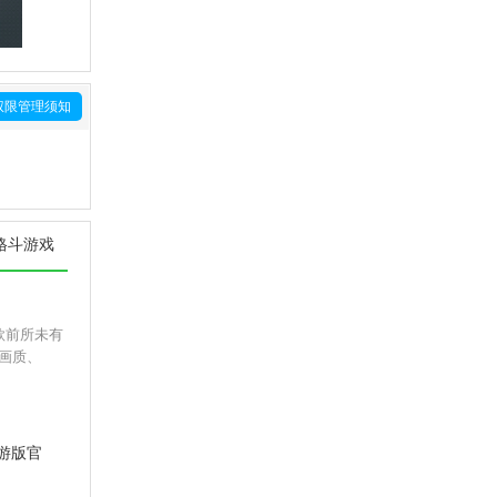
权限管理须知
格斗游戏
款前所未有
画质、
游版官