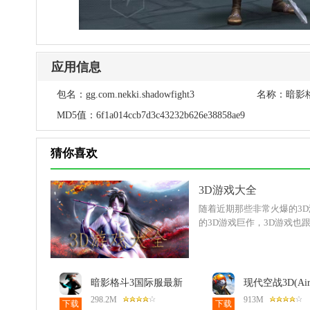
应用信息
包名：
gg.com.nekki.shadowfight3
名称：
暗影
MD5值：
6f1a014ccb7d3c43232b626e38858ae9
猜你喜欢
3D游戏大全
随着近期那些非常火爆的3
的3D游戏巨作，3D游戏
暗影格斗3国际服最新
现代空战3D(Ai
版本2026(Shadow Fight
Combat)6.4.
298.2M
913M
下载
下载
3)1.45.3安卓版