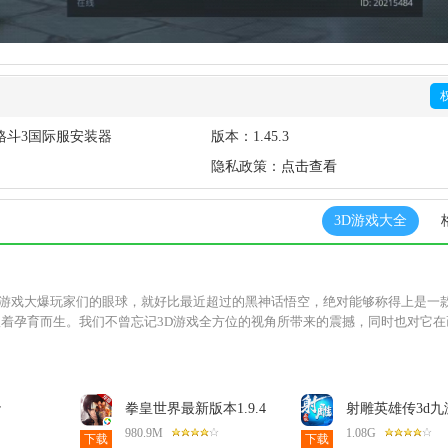
格斗3国际服安装器
版本：
1.45.3
隐私政策：
点击查看
3D游戏大全
D游戏大爆玩家们的眼球，就好比最近超过的黑神话悟空，绝对能够称得上是一
也跟着孕育而生。我们不曾忘记3D游戏全方位的视角所带来的震撼，同时也对它在
r
拳皇世界最新版本1.9.4
射雕英雄传3d九
0最新版本
安卓版
方版3.1.0安卓版
980.9M
1.08G
下载
下载