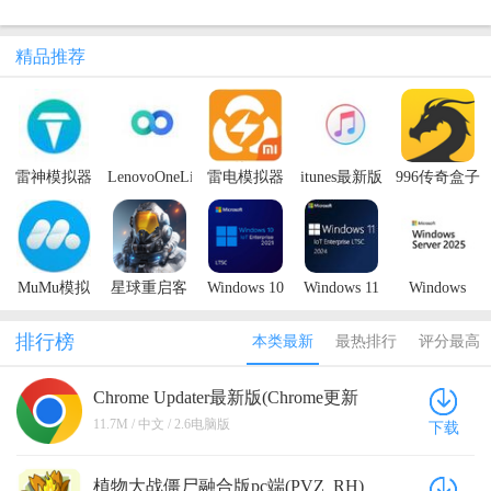
精品推荐
雷神模拟器
LenovoOneLite
雷电模拟器
itunes最新版
996传奇盒子
PC版
联想版（多
小米游戏中
本2023
最新版本
屏协同工
心版
具）
MuMu模拟
星球重启客
Windows 10
Windows 11
Windows
器9
户端
LTSC 2021
LTSC 2024
Server 2025
原版镜像
原版镜像
原版镜像
排行榜
本类最新
最热排行
评分最高
Chrome Updater最新版(Chrome更新
器) 2.6电脑版
11.7M / 中文 / 2.6电脑版
下载
植物大战僵尸融合版pc端(PVZ_RH)