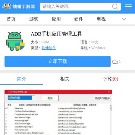
首页
游戏
应用
硬件
电视
排行榜
专题
文章
视频
最新
ADB手机应用管理工具
大小：
9.8M
语言：
中文
类型：
其他软件
系统：
Windows
立即下载
1
简介
相关
评论
(0)