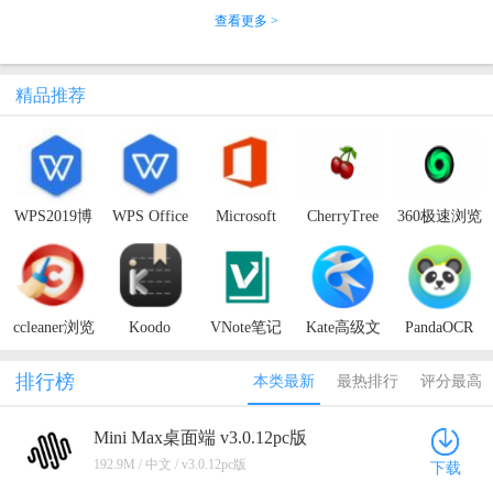
查看更多 >
精品推荐
WPS2019博
WPS Office
Microsoft
CherryTree
360极速浏览
湖县政府版
2016极限精
Office专业
富文本笔记
器x正式版
简版
增强版2021
软件官方版
ccleaner浏览
Koodo
VNote笔记
Kate高级文
PandaOCR
器官方版
Reader（电
本编辑器绿
Pro（文字识
子书阅读
色版
别翻译朗读
排行榜
本类最新
最热排行
评分最高
器）
软件）
Mini Max桌面端 v3.0.12pc版
192.9M / 中文 / v3.0.12pc版
下载