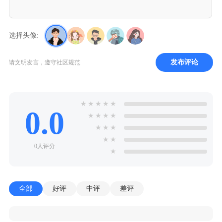
选择头像:
发布评论
请文明发言，遵守社区规范
★
★
★
★
★
0.0
★
★
★
★
★
★
★
★
★
0人评分
★
全部
好评
中评
差评