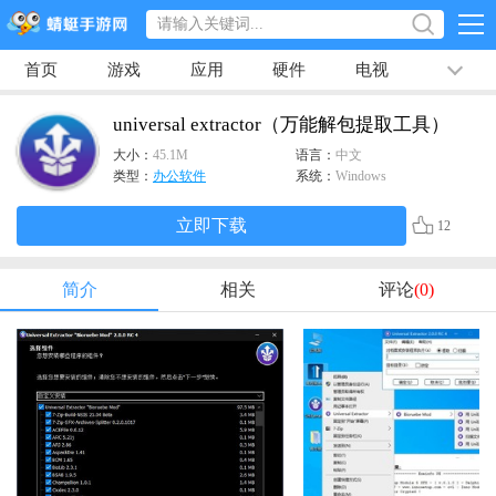
首页
游戏
应用
硬件
电视
排行榜
专题
文章
视频
最新
universal extractor（万能解包提取工具）
大小：
45.1M
语言：
中文
类型：
办公软件
系统：
Windows
立即下载
12
简介
相关
评论
(0)