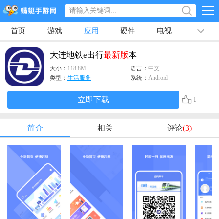
首页
游戏
应用
硬件
电视
排行榜
专题
文章
视频
最新
大连地铁e出行
最新版
本
大小：
118.8M
语言：
中文
类型：
生活服务
系统：
Android
立即下载
1
简介
相关
评论
(3)