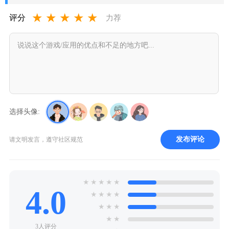
★
★
★
★
★
评分
力荐
选择头像:
发布评论
请文明发言，遵守社区规范
★
★
★
★
★
4.0
★
★
★
★
★
★
★
★
★
3人评分