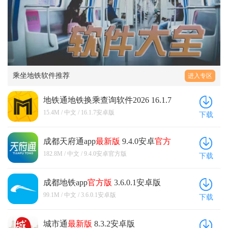
乘坐地铁软件推荐
进入专区
地铁通地铁换乘查询软件2026 16.1.7
安卓版
15.4M / 中文 / 16.1.7安卓版
下载
成都天府通app
最新版
9.4.0安卓
官方
版
182.8M / 中文 / 9.4.0安卓官方版
下载
成都地铁app
官方版
3.6.0.1安卓版
99.1M / 中文 / 3.6.0.1安卓版
下载
城市通
最新版
8.3.2安卓版