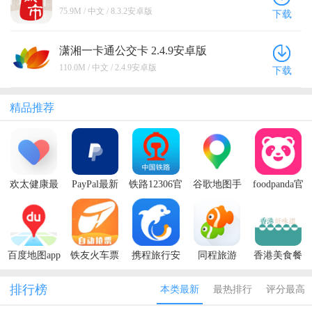
75.9M / 中文 / 8.3.2安卓版
下载
潇湘一卡通公交卡 2.4.9安卓版
110.0M / 中文 / 2.4.9安卓版
下载
精品推荐
欢太健康最
PayPal最新
铁路12306官
谷歌地图手
foodpanda官
新版本2026
版本
方版app
机版中文版
方软件
2026
百度地图app
铁友火车票
携程旅行安
同程旅游
香港美食餐
官方版
12306抢票
卓2026最新
厅
app
版本
排行榜
本类最新
最热排行
评分最高