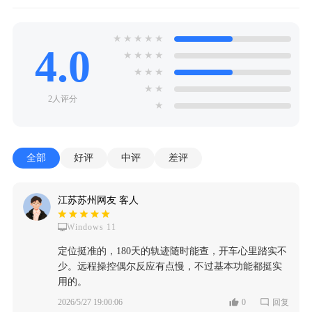
★
★
★
★
★
4.0
★
★
★
★
★
★
★
★
★
2人评分
★
全部
好评
中评
差评
江苏苏州网友 客人
Windows 11
定位挺准的，180天的轨迹随时能查，开车心里踏实不
少。远程操控偶尔反应有点慢，不过基本功能都挺实
用的。
2026/5/27 19:00:06
0
回复