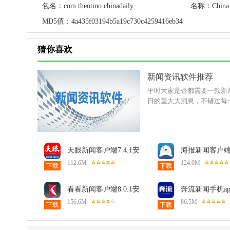
包名：
com.theotino.chinadaily
名称：
China
MD5值：
4a435f03194b5a19c730c4259416eb34
猜你喜欢
新闻资讯软件推荐
平时大家是否都需要一款新
日的重大大消息，不错过每
天眼新闻客户端7.4.1安
海报新闻客户端12
卓版
安卓版
112.6M
124.0M
下载
下载
看看新闻客户端8.0.1安
奔流新闻手机app1
卓版
安卓版
156.6M
86.5M
下载
下载