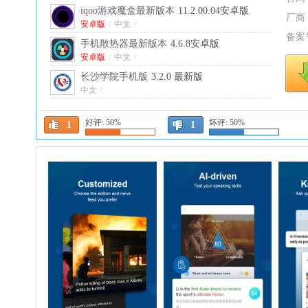
iqoo游戏魔盒最新版本
11.2.00.04安卓版
厂商
安卓版
/
中文
/
备案
手机散热器最新版本
4.6.8安卓版
安卓版
/
中文
/
长沙学院手机版
3.2.0 最新版
中文
/
北巷软件库
4.9 最新版
好评:
50%
坏评:
50%
中文
/
1
1
眸音
1.5.24安卓版
安卓版
/
中文
/
松果云商最新版本
2.2.32安卓版
安卓版
/
中文
/
任小聊2026
3.0.190.260413 安卓版
安卓版
/
中文
/