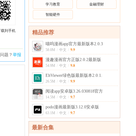
学习教育
金融理财
智能硬件
下载到手机
精品推荐
喵呜漫画app官方最新版本2.0.3
9.9
58.0M
/
中文
/
问题？
举报
漫趣漫画官方正版2.0.2最新版
9.8
54.9M
/
中文
/
EhViewer绿色版最新版本2.0.1.
9.9
26.5M
/
中文
/
阅读app安卓版3.26.030818官方
9.7
14.5M
/
中文
/
podo漫画最新版3.12.0安卓版
9.7
63.1M
/
中文
/
最新合集