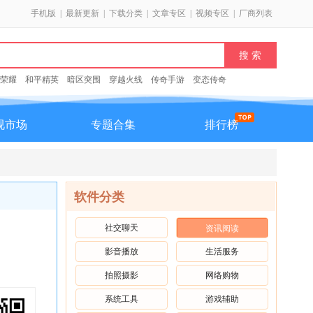
手机版
|
最新更新
|
下载分类
|
文章专区
|
视频专区
|
厂商列表
荣耀
和平精英
暗区突围
穿越火线
传奇手游
变态传奇
视市场
专题合集
排行榜
软件分类
社交聊天
资讯阅读
影音播放
生活服务
拍照摄影
网络购物
系统工具
游戏辅助