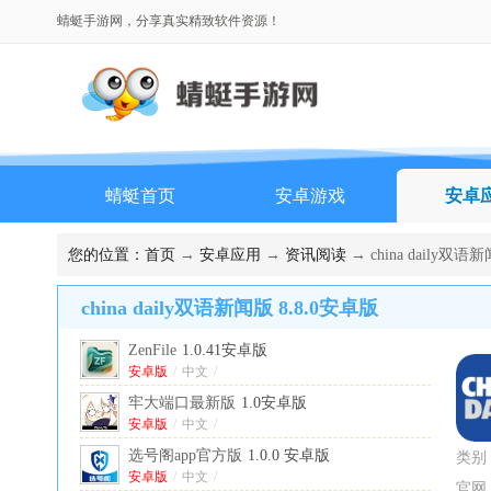
蜻蜓手游网，分享真实精致软件资源！
蜻蜓首页
安卓游戏
安卓
您的位置：
首页
→
安卓应用
→
资讯阅读
→ china daily双语
china daily双语新闻版 8.8.0安卓版
ZenFile
1.0.41安卓版
安卓版
/
中文
/
牢大端口最新版
1.0安卓版
安卓版
/
中文
/
选号阁app官方版
1.0.0 安卓版
类别
安卓版
/
中文
/
官网