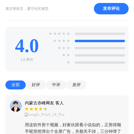
发布评论
请文明发言，遵守社区规范
★
★
★
★
★
4.0
★
★
★
★
★
★
★
★
★
1人评分
★
全部
好评
中评
差评
内蒙古赤峰网友 客人
Google_Pixel_10_Pro
用这软件剪个视频，好家伙跟看小说似的，正剪得顺
手呢突然弹出个全屏广告，关都关不掉，三分钟弹了