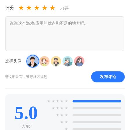
者必备小工具！
★
★
★
★
★
评分
力荐
选择头像:
发布评论
请文明发言，遵守社区规范
★
★
★
★
★
5.0
★
★
★
★
★
★
★
★
★
1人评分
★