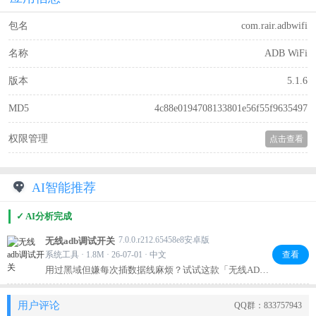
包名
com.rair.adbwifi
名称
ADB WiFi
版本
5.1.6
MD5
4c88e0194708133801e56f55f9635497
权限管理
点击查看
AI智能推荐
✓ AI分析完成
7.0.0.r212.65458e8安卓版
无线adb调试开关
系统工具 · 1.8M · 26-07-01 · 中文
查看
用过黑域但嫌每次插数据线麻烦？试试这款「无线ADB
调试开关」！极简轻量，一键开启无线调试，省去输命
令的繁琐。搭配快速设置图标，点一下就能连，从此摆
用户评论
QQ群：833757943
脱数据线束缚，管理后台、调试设备都爽快多了，开发