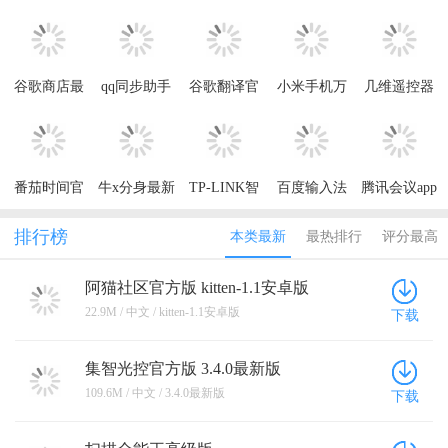
谷歌商店最
qq同步助手
谷歌翻译官
小米手机万
几维遥控器
新版
app
方免费版
能遥控app
2026(Google
Play商店)
番茄时间官
牛x分身最新
TP-LINK智
百度输入法
腾讯会议app
方版
版本
能无线遥控
最新版本
官方正版
器
2026
排行榜
本类最新
最热排行
评分最高
阿猫社区官方版 kitten-1.1安卓版
22.9M / 中文 / kitten-1.1安卓版
下载
集智光控官方版 3.4.0最新版
109.6M / 中文 / 3.4.0最新版
下载