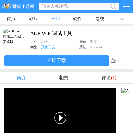
首页
游戏
应用
硬件
电视
排行榜
专题
文章
视频
最新
ADB WiFi调试工具
大小：
2.8M
语言：
中文
类型：
系统工具
系统：
Android
立即下载
1
简介
相关
评论
(1)