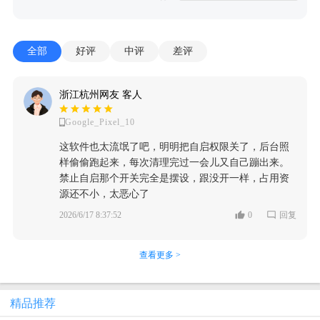
全部
好评
中评
差评
浙江杭州网友 客人
Google_Pixel_10
这软件也太流氓了吧，明明把自启权限关了，后台照
样偷偷跑起来，每次清理完过一会儿又自己蹦出来。
禁止自启那个开关完全是摆设，跟没开一样，占用资
源还不小，太恶心了
2026/6/17 8:37:52
0
回复
查看更多 >
精品推荐