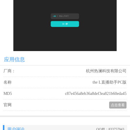
应用信息
厂商：
杭州热澜科技有限公司
名称
the L直播助手PC版
MD5
c87e456a8eb36a8def3ea821b60eda45
官网
点击查看
用户评论
QQ群：833757943