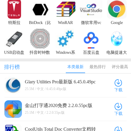
特斯拉
BitDock（比
WinRAR
微软常用vc
Google
Model3车主
特工具栏）
运行库合集
Chrome
手册
包
USB启动盘
抖音时钟数
Windows系
百度云盘
电脑提速大
制作工具
字罗盘壁纸
统精简优化
师
工具
排行榜
本类最新
最热排行
评分最高
Glary Utilities Pro最新版 6.45.0.49pc
版
25.5M / 中文 / 6.45.0.49pc版
下载
金山打字通2020免费 2.2.0.55pc版
25.1M / 中文 / 2.2.0.55pc版
下载
CoolUtils Total Doc Converter文档转