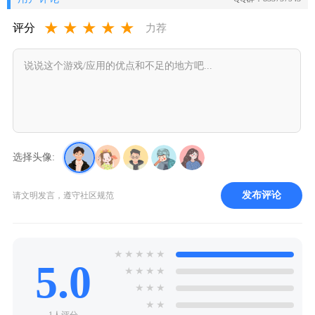
★
★
★
★
★
评分
力荐
选择头像:
发布评论
请文明发言，遵守社区规范
★
★
★
★
★
5.0
★
★
★
★
★
★
★
★
★
1人评分