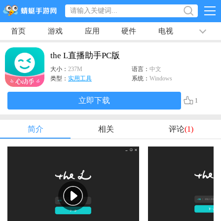
首页
游戏
应用
硬件
电视
排行榜
专题
文章
视频
最新
the L直播助手PC版
大小：
237M
语言：
中文
类型：
实用工具
系统：
Windows
立即下载
1
简介
相关
评论
(1)