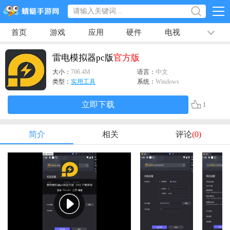
首页
游戏
应用
硬件
电视
排行榜
专题
文章
视频
最新
雷电模拟器pc版
官方版
大小：
706.4M
语言：
中文
类型：
实用工具
系统：
Windows
立即下载
1
简介
相关
评论
(0)