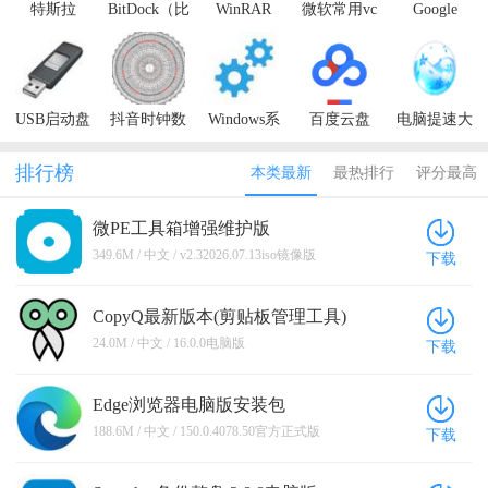
特斯拉
BitDock（比
WinRAR
微软常用vc
Google
Model3车主
特工具栏）
运行库合集
Chrome
手册
包
USB启动盘
抖音时钟数
Windows系
百度云盘
电脑提速大
制作工具
字罗盘壁纸
统精简优化
师
工具
排行榜
本类最新
最热排行
评分最高
微PE工具箱增强维护版
v2.32026.07.13iso镜像版
349.6M / 中文 / v2.32026.07.13iso镜像版
下载
CopyQ最新版本(剪贴板管理工具)
16.0.0电脑版
24.0M / 中文 / 16.0.0电脑版
下载
Edge浏览器电脑版安装包
150.0.4078.50官方正式版
188.6M / 中文 / 150.0.4078.50官方正式版
下载