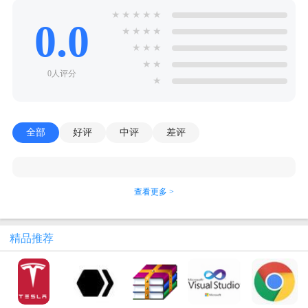
★
★
★
★
★
0.0
★
★
★
★
★
★
★
★
★
0人评分
★
全部
好评
中评
差评
查看更多 >
精品推荐