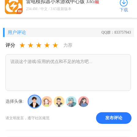
雷电模拟器小米游戏中心版 3.65
最
新版
本
234.4M / 中文 / 3.65最新版本
下载
用户评论
QQ群：833757943
★
★
★
★
★
评分
力荐
选择头像:
发布评论
请文明发言，遵守社区规范