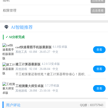
隐私
点击查看
权限管理
点击查看
AI智能推荐
✓ AI分析完成
6.1.8安卓版
cad快速看图手机版最新版
查看
系统工具 · 61.0M · 26-05-27 · 中文
4.2.0.53安卓版
建工计算器最新版
其他游戏 · 92.1M · 26-08-04 · 中文
查看
干工程算量还靠纸笔？建工计算器帮你省心！面积、体
积、角度公式随手用，五金查询、自定义公式也都有，
还能自动记历史记录，算完随时查。手机一掏就能算，
3.7.2手机版
工程测量大师安卓版
工地现场效率直接拉满，干这行的朋友值得备一个。
查看
其他游戏 · 26.0M · 25-10-16 · 中文
用户评论
QQ群：833757943