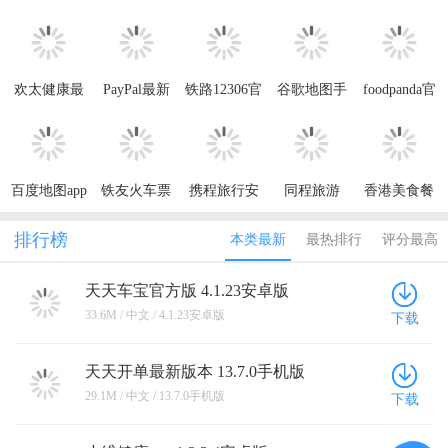
欢太健康最
PayPal最新
铁路12306官
谷歌地图手
foodpanda官
新版本2026
版本
方版app
机版中文版
方软件
2026
百度地图app
铁友火车票
携程旅行安
同程旅游
香港美食餐
官方版
12306抢票
卓2026最新
厅
app
版本
排行榜
本类最新
最热排行
评分最高
天天车宝官方版 4.1.23安卓版
33.6M / 中文 / 4.1.23安卓版
下载
天天开单最新版本 13.7.0手机版
29.1M / 中文 / 13.7.0手机版
下载