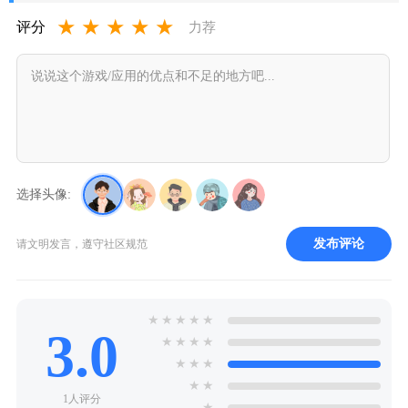
★
★
★
★
★
评分
力荐
选择头像:
发布评论
请文明发言，遵守社区规范
★
★
★
★
★
3.0
★
★
★
★
★
★
★
★
★
1人评分
★