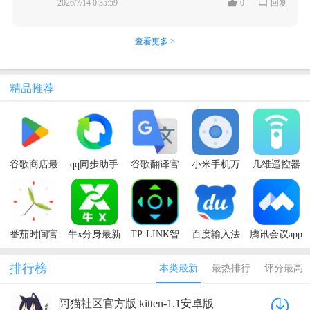
2026/7/14 0:35:59
0
回复
查看更多 >
精品推荐
谷歌商店最
qq同步助手
谷歌翻译官
小米手机万
几维遥控器
新版
app
方免费版
能遥控app
2026(Google
Play商店)
番茄时间官
牛x分身最新
TP-LINK智
百度输入法
腾讯会议app
方版
版本
能无线遥控
最新版本
官方正版
器
2026
排行榜
本类最新
最热排行
评分最高
阿猫社区官方版 kitten-1.1安卓版