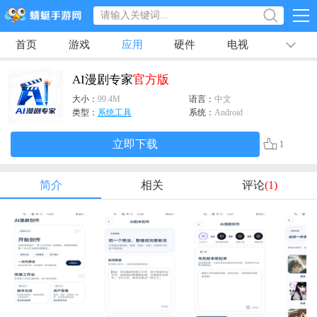
首页
游戏
应用
硬件
电视
排行榜
专题
文章
视频
最新
AI漫剧专家
官方版
大小：
99.4M
语言：
中文
类型：
系统工具
系统：
Android
立即下载
1
简介
相关
评论
(1)