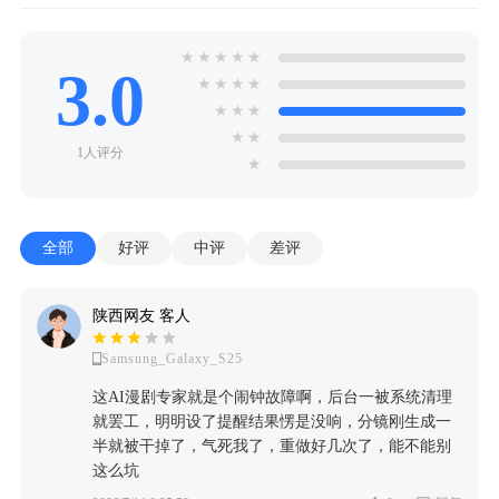
★
★
★
★
★
3.0
★
★
★
★
★
★
★
★
★
1人评分
★
全部
好评
中评
差评
陕西网友 客人
Samsung_Galaxy_S25
这AI漫剧专家就是个闹钟故障啊，后台一被系统清理
就罢工，明明设了提醒结果愣是没响，分镜刚生成一
半就被干掉了，气死我了，重做好几次了，能不能别
这么坑