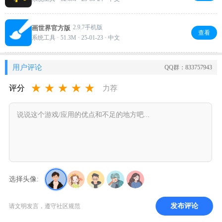
2.9.7手机版
画世界官方版
查看
系统工具 · 51.3M · 25-01-23 · 中文
用户评论
QQ群：833757943
★
★
★
★
★
评分
力荐
选择头像:
发布评论
请文明发言，遵守社区规范