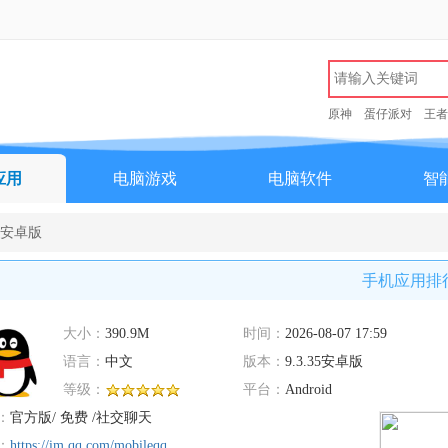
原神
蛋仔派对
王者
应用
电脑游戏
电脑软件
智
35安卓版
手机应用排
大小：
390.9M
时间：
2026-08-07 17:59
语言：
中文
版本：
9.3.35安卓版
等级：
平台：
Android
：
官方版/ 免费 /社交聊天
：
https://im.qq.com/mobileqq