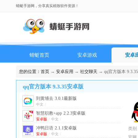
蜻蜓手游网，分享真实精致软件资源！
蜻蜓首页
安卓游戏
安卓
排行榜
您的位置：
首页
→
安卓应用
→
社交聊天
→ qq官方版本 9.3.
qq官方版本 9.3.35安卓版
到黄埔去
3.0.1最新版
中文
/
智慧职教+app
2.2.3安卓版
安卓版
/
中文
/
冲鸭日语
2.1.1安卓版
类别
安卓版
/
中文
/
官网