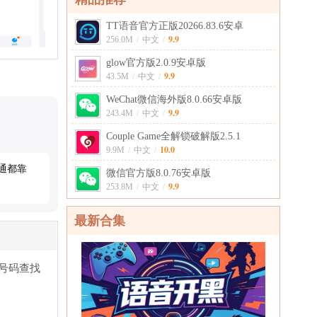
TT语音官方正版20266.83.6安卓
9.9
256.0M
/
中文
/
glow官方版2.0.9安卓版
9.9
43.5M
/
中文
/
WeChat微信海外版8.0.66安卓版
9.9
243.4M
/
中文
/
Couple Game全解锁破解版2.5.1
10.0
9.9M
/
中文
/
通都靠
微信官方版8.0.76安卓版
9.9
253.8M
/
中文
/
最新合集
号码查找