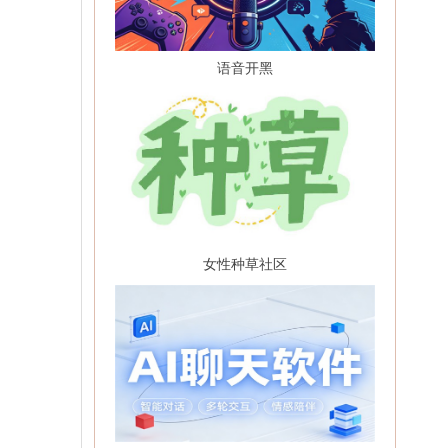
语音开黑
女性种草社区