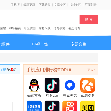
手机版
|
最新更新
|
下载分类
|
文章专区
|
视频专区
|
厂商列表
荣耀
和平精英
暗区突围
穿越火线
传奇手游
变态传奇
能硬件
电视市场
专题合集
行榜
第
8
名
手机应用排行榜TOP10
更多>
qq官方版
抖音app
夸克浏览
uc浏览器
本
官方正版
器app官
app
方正版