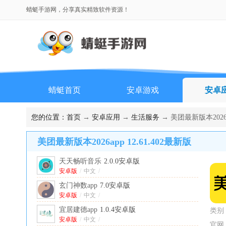
蜻蜓手游网，分享真实精致软件资源！
蜻蜓首页
安卓游戏
安卓
排行榜
您的位置：
首页
→
安卓应用
→
生活服务
→ 美团最新版本2026ap
美团最新版本2026app 12.61.402最新版
天天畅听音乐
2.0.0安卓版
安卓版
/
中文
/
玄门神数app
7.0安卓版
安卓版
/
中文
/
宜居建德app
1.0.4安卓版
类别
安卓版
/
中文
/
官网