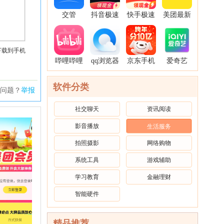
交管
抖音极速
快手极速
美团最新
12123官
版2026年
版官方版
版本
方免费
新版
免费
2026app
下载到手机
哔哩哔哩
qq浏览器
京东手机
爱奇艺
app安卓
官方免费
客户端
app官方
版本
版
软件分类
问题？
举报
社交聊天
资讯阅读
影音播放
生活服务
拍照摄影
网络购物
系统工具
游戏辅助
学习教育
金融理财
智能硬件
精品推荐