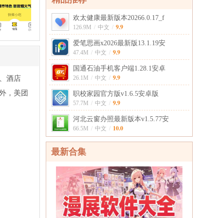
欢太健康最新版本20266.0.17_f
9.9
126.9M
/
中文
/
爱笔思画x2026最新版13.1.19安
9.9
47.4M
/
中文
/
国通石油手机客户端1.28.1安卓
9.9
、酒店
26.1M
/
中文
/
外，美团
职校家园官方版v1.6.5安卓版
9.9
57.7M
/
中文
/
河北云窗办照最新版本v1.5.77安
10.0
66.5M
/
中文
/
最新合集