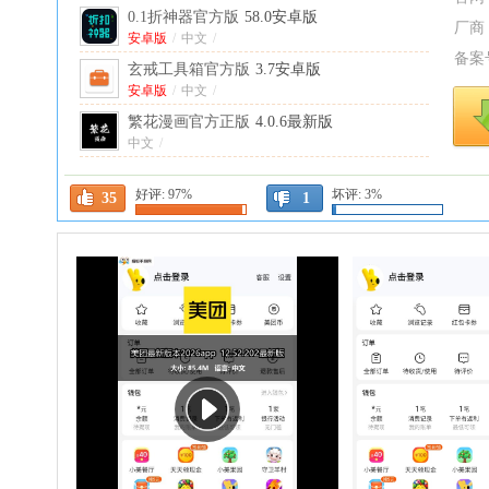
0.1折神器官方版
58.0安卓版
厂商
安卓版
/
中文
/
备案
玄戒工具箱官方版
3.7安卓版
安卓版
/
中文
/
繁花漫画官方正版
4.0.6最新版
中文
/
app分享2026(appshare)
5.1.4安卓版
好评:
97%
坏评:
3%
安卓版
/
中文
/
35
1
玩机资源库官方版
1.3.1安卓版
安卓版
/
中文
/
Repo Store官方版
1.0.20安卓版
安卓版
/
英文
/
vivo应用商店官方正版
10.3.60.0安卓版
安卓版
/
中文
/