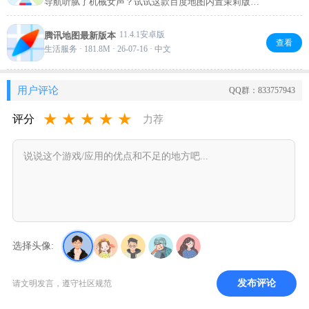
导航听腻了机械女声？试试这款百度地图内置茉莉版安
装包，直接预装超自然语音包，不用再四处找资源。茉
莉语音柔和顺畅，开车步行听着都舒坦，一键切换就能
11.4.1安卓版
腾讯地图最新版本
让导航更有温度。精准指路+温柔陪伴，出行体验瞬间升
查看
生活服务 · 181.8M · 26-07-16 · 中文
级，日常通勤或出游都推荐试试！
用户评论
QQ群：833757943
★
★
★
★
★
评分
力荐
选择头像:
发布评论
请文明发言，遵守社区规范