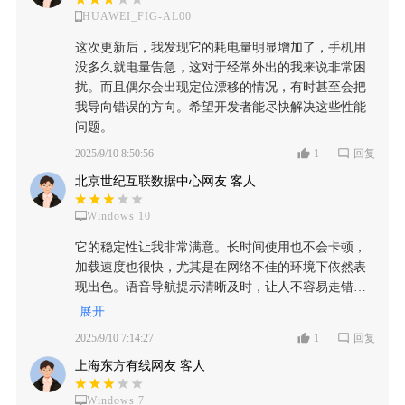
HUAWEI_FIG-AL00
这次更新后，我发现它的耗电量明显增加了，手机用
没多久就电量告急，这对于经常外出的我来说非常困
扰。而且偶尔会出现定位漂移的情况，有时甚至会把
我导向错误的方向。希望开发者能尽快解决这些性能
问题。
2025/9/10 8:50:56
1
回复
北京世纪互联数据中心网友 客人
Windows 10
它的稳定性让我非常满意。长时间使用也不会卡顿，
加载速度也很快，尤其是在网络不佳的环境下依然表
现出色。语音导航提示清晰及时，让人不容易走错
路。离线地图功能更是救了我好几次急，真的是一款
展开
非常可靠的出行伴侣。
2025/9/10 7:14:27
1
回复
上海东方有线网友 客人
Windows 7