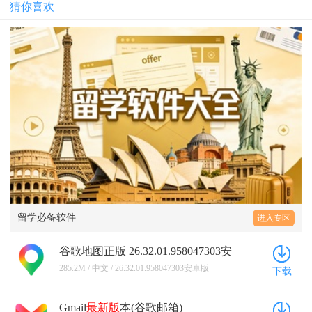
猜你喜欢
留学必备软件
进入专区
谷歌地图正版 26.32.01.958047303安
卓版
285.2M / 中文 / 26.32.01.958047303安卓版
下载
Gmail
最新版
本(谷歌邮箱)