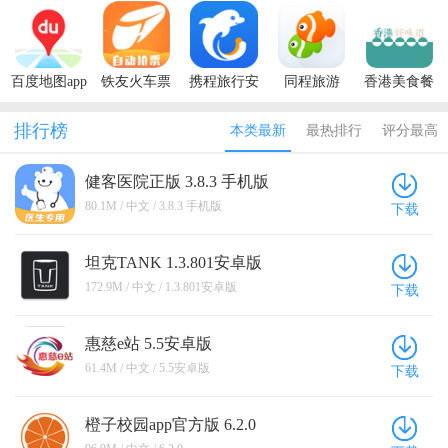
新版本2026
版本
方版app
版
方软件
百度地图app
铁友火车票
携程旅行安
同程旅游
香港美食餐
官方版
12306抢票
卓2026最新
厅
app
版本
排行榜
本类最新
最热排行
评分最高
健客医院正版 3.8.3 手机版
80.1M / 中文 / 3.8.3 手机版
下载
坦克TANK 1.3.801安卓版
172.9M / 中文 / 1.3.801安卓版
下载
惠慈e站 5.5安卓版
61.4M / 中文 / 5.5安卓版
下载
橙子校园app官方版 6.2.0