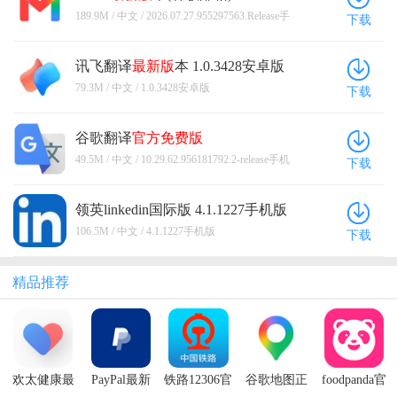
2026.07.27.955297563.Release手机版
189.9M / 中文 / 2026.07.27.955297563.Release手
下载
机版
讯飞翻译
最新版
本 1.0.3428安卓版
79.3M / 中文 / 1.0.3428安卓版
下载
谷歌翻译
官方
免费版
10.29.62.956181792.2-release手机版
49.5M / 中文 / 10.29.62.956181792.2-release手机
下载
版
领英linkedin国际版 4.1.1227手机版
106.5M / 中文 / 4.1.1227手机版
下载
精品推荐
欢太健康最
PayPal最新
铁路12306官
谷歌地图正
foodpanda官