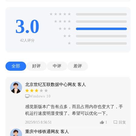
★
★
★
★
★
3.0
★
★
★
★
★
★
★
★
★
42人评分
★
全部
好评
中评
差评
北京世纪互联数据中心网友 客人
Windows 10
感觉新版本广告有点多，而且占用内存也变大了，手
机运行速度明显变慢了。希望可以优化一下。
2025/9/15 8:56:51
1
回复
重庆中移铁通网友 客人