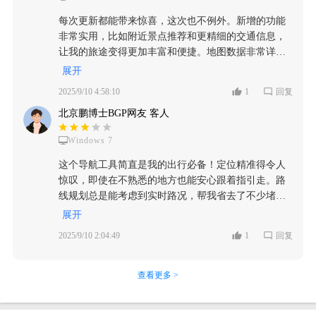
每次更新都能带来惊喜，这次也不例外。新增的功能
非常实用，比如附近景点推荐和更精细的交通信息，
让我的旅途变得更加丰富和便捷。地图数据非常详
细，无论是城市大街还是偏远小巷，都能清晰展现。
展开
我几乎每天都在用，已经离不开了。
2025/9/10 4:58:10
1
回复
北京鹏博士BGP网友 客人
Windows 7
这个导航工具简直是我的出行必备！定位精准得令人
惊叹，即使在不熟悉的地方也能安心跟着指引走。路
线规划总是能考虑到实时路况，帮我省去了不少堵车
的时间。界面简洁明了，功能分区合理，每次使用都
展开
非常顺手，大大提升了我的效率。
2025/9/10 2:04:49
1
回复
查看更多 >