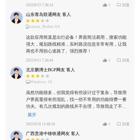
2025/9/15 7:38:14
1
回复
山东青岛联通网友 客人
xiaomi_Redmi 6A
这款应用简直是出行必备！界面简洁易用，搜索功能
强大，规划路线精准，实时路况信息非常有用，让我
再也不用担心迷路了。强烈推荐！
2025/9/15 7:26:44
1
回复
北京鹏博士BGP网友 客人
Windows 10
虽然功能很多，但我觉得有些设计过于复杂，导致用
户界面显得有些混乱，找一些不常用的功能得费一番
功夫。有几次规划的路线并不合理，导致我走了不少
冤枉路，耽误了时间。希望在追求功能全面的同时，
展开
也能兼顾用户体验的直观性。
2025/9/10 11:48:18
1
回复
广西贵港中移铁通网友 客人