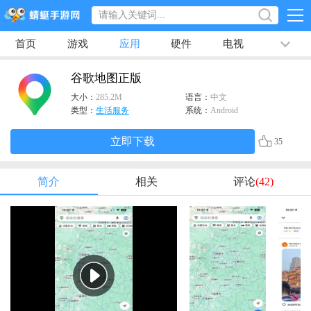
首页
游戏
应用
硬件
电视
排行榜
专题
文章
视频
最新
谷歌地图正版
大小：
285.2M
语言：
中文
类型：
生活服务
系统：
Android
立即下载
35
简介
相关
评论
(42)