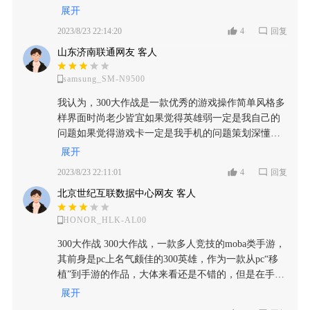
版本就彻彻底底就是一坨尸米～(TロT)σ而现在还在坚
展开
然没有被改动，偶尔有的话幅度也是很小的一些微
持的人就相当于上厕所还要忍着尸米的味道还要拉,当
调，给人一种做做样子的感觉。 本以为这对于我们老
2023/8/23 22:14:20
4
回复
然我也是那一个被誉为适格者的拉屎人( ‵□′)（2023年8
玩家来说是一个优势，但是就发现了新英雄的程度，
山东济南联通网友 客人
月18号新加，跳跃有史以来送的最多的一次周年庆奖
太离谱了。我们暂且不谈它的氪金力度，比如说一个
励痛并快乐着，我还是跳跃的狗(ˉ▽ˉ)）（8月21号杰克
英雄要几百块？我们先来谈他的程度。我拿出来的老
samsung_SM-N9500
斯的马由我来守护，我是ty的苟！）
英雄，甚至打不过那那些无脑的新英雄。一旦我在带
我认为，300大作战是一款优秀的游戏操作简单风格多
线推塔的时候，而我的队友开始打架，那就是他一个
样界面时尚老少皆宜如果觉得英雄弱一定是我自己的
人追着我，剩下来4个队友乱杀。防御塔机制跟假的一
问题如果觉得游戏卡一定是我手机的问题策划深懂玩
样，对面进出都没怎么掉血？这就变成了我一个人的
家内心与玩家同为一心是游戏中的豪杰​，维护时间长
顺风，而队友4个人的逆风。还有就是队友的话，他对
展开
是为了更好的游戏体验，游戏服务器如丝般顺滑，游
于300大作战里面的装备是不熟悉的，什么时候什么情
2023/8/23 22:11:01
4
回复
戏战场模式挂机为了保护玩家的双眼，不仅如此官方
况该做什么样的装备他是不知道的，我打游戏的话比
北京世纪互联数据中心网友 客人
还大量更新可爱角色美丽皮肤，活动奖励丰富又不
较心急，有时候也会指挥他们去干嘛干嘛，但是我不
肝，每个池都有保底非酋体验极好，是手游之鉴，游
可能就是一直去关注每一个人的出装啊，我自己也要
HONOR_HLK-AL00
戏界面非常整洁，角色立绘十分可爱，神器获得难度
带线打团的，所以赢的话就很难很难。打新英雄的话
也特别简单，游戏体验非常好。打不了排位都是我手
难度就很高。主要还是他们的强度太高了。所以我想
300大作战 300大作战，一款多人竞技的moba类手游，
和脑子不配，升不了段位都是玩家素质风水不好，掉
告诉大家的是，如果你是一个新手，我是不建议入300
其前身是pc上名气颇佳的300英雄，作为一款从pc“移
线是我家路由器没买对，款游戏没有任何缺点！
大作战的坑的。 最后一点的话，是我个人特别讨厌的
植”到手游的作品，大体来看还是不错的，但是在手游
一点他的服务器是域外的，然后呢就导一下环境反应
市场上完全比不过lol，王者荣耀这些高人气高质量
展开
的话，特别容易掉线。这个真的很令人难受，而且自
（相对）游戏作品的热度，毕竟天生缺乏大厂光环。