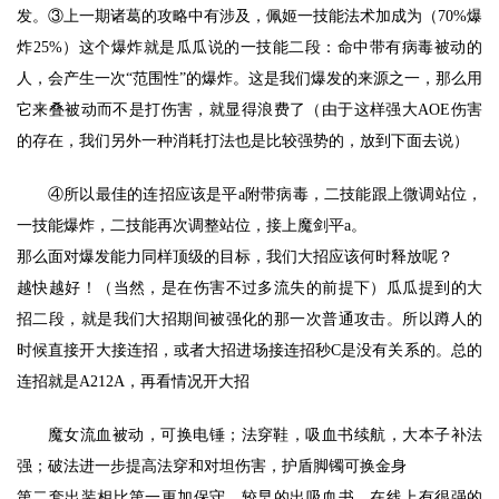
发。③上一期诸葛的攻略中有涉及，佩姬一技能法术加成为（70%爆
炸25%）这个爆炸就是瓜瓜说的一技能二段：命中带有病毒被动的
人，会产生一次“范围性”的爆炸。这是我们爆发的来源之一，那么用
它来叠被动而不是打伤害，就显得浪费了（由于这样强大AOE伤害
的存在，我们另外一种消耗打法也是比较强势的，放到下面去说）
④所以最佳的连招应该是平a附带病毒，二技能跟上微调站位，
一技能爆炸，二技能再次调整站位，接上魔剑平a。
那么面对爆发能力同样顶级的目标，我们大招应该何时释放呢？
越快越好！（当然，是在伤害不过多流失的前提下）瓜瓜提到的大
招二段，就是我们大招期间被强化的那一次普通攻击。所以蹲人的
时候直接开大接连招，或者大招进场接连招秒C是没有关系的。总的
连招就是A212A，再看情况开大招
魔女流血被动，可换电锤；法穿鞋，吸血书续航，大本子补法
强；破法进一步提高法穿和对坦伤害，护盾脚镯可换金身
第二套出装相比第一更加保守，较早的出吸血书，在线上有很强的