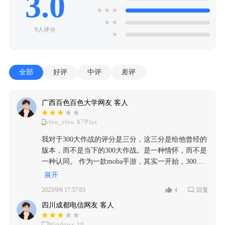
3.0
★
★
★
★
★
9人评分
★
全部
好评
中评
差评
广西百色百色大学网友 客人
vivo_vivo X7Plus
我对于300大作战的评分是三分，这三分是给他曾经的
版本，而不是当下的300大作战。是一种情怀，而不是
一种认同。 作为一款moba手游，其实一开始，300大
作战做的还可以，当时的话除了他的氪金力度很大，
展开
我英雄之间平衡机制做的不行，意外，至少游戏的体
2023/9/6 17:57:03
4
回复
验和游戏的环境还是可以的，本来我是一直期望着300
四川成都电信网友 客人
大作战能够像王者荣耀那样，玩过最初的几个版本。
说实话还是挺怀旧的 自从19年开始，300大作战打了
Windows 10