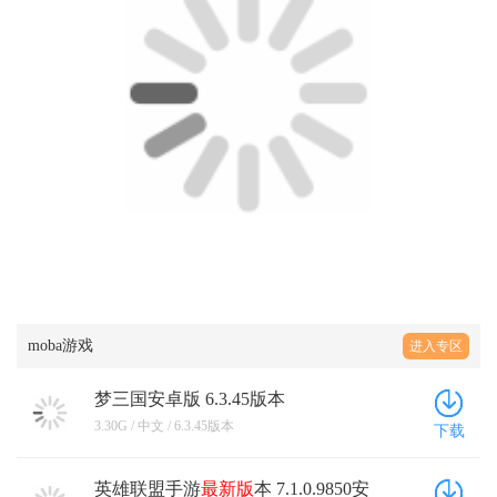
规定的活动时间之内购买才能进行使用，这也就意味
的要么别挂机，要么就别回来了，等级难以追上，经
问候父母的那种，而且举报也得不到什么实质性的惩
爱好者都能在这里找到喜欢的角色并使用，不过毕竟
着玩家相互的差距是无法真正拉近的，除非真正的能
济还好说可以很快的追回来，但是等级真的就别想着
罚，也是让我有点心冷，其次就是但凡段位稍高一点
游戏主打的还是moba，又不是艺术鉴赏，美术上的优
让这些角色的获取方式能增添机会。 实际游戏本身的
追回来了，因为根本不可能的，全局下来我感觉就是
的也都知道，尤其是组队玩的时候就撞国服的几率比
质并不能拯救摇摇欲坠的游戏，所以不太推荐新人入
这种玩法，和我们市面上所接触这种类型的题材游
围绕着那种最强的玩家来打的，根本感觉不出来是五
较高，那简直是一点体验感都没有，对于普通玩家来
坑，拿来看看自己喜欢的角色还是不错的，如果真的
戏，根本就没有什么不同的地方，就是很普通的上下
个人协作的游戏，玩起来我感觉真的不怎么样。 而且
说，简直就是登天一般，然后就是游戏的平衡性问
喜欢玩这类游戏的话，不如去看看同厂商的作品：幻
中路线进行推塔利，用不同的角色所在行的位置进行
就游戏好像就是那种故意拖慢时间一样，兵线的血量
题，随着新英雄的不断出现，英雄的强度也在不断发
想全明星。可以说是一个衍生作品吧，角色上更加丰
相互的对打，经过抢夺经济或者其他的提高buff，增强
不仅非常低，防御塔两下就打死了，但是并不是那种
生改变，一些操作无脑，但是伤害爆炸的英雄，除此
富，玩法也很多样，也不失去moba本源，平衡性也很
我们全队的伤害，最终来更好的击败敌人，毕竟对你
数量来抵抗血量的，而且塔还非常难推，起码要个5-4
是游戏体验感，没有那么强烈了，然后就是各大游戏
棒。也算是来弥补300大作战的遗憾了吧。
有名，甚至整体的体验更好的作品更加的多种，尤其
波才行，而且水晶还非常难打，根本不可能偷家这
都会存在的问题，那个bug还是不少的，网络问题的事
尤其对于自身所在行的地方，直接全部进行了删减和
种，打了半天才掉个血皮，真的感觉很拖时间，就我
件也是层出不穷，玩其他游戏感觉都还好，但是在这
处理，就已经说明游戏处于不怎么吸引玩家的状态，
都不想玩了，退出去半个多小时游戏还在继续，真的
里玩的时候莫名其妙的掉帧，并且游戏的服务器的维
虽然也能看得出来游戏也想跟随这种发展的步伐进行
感觉做的不是很好，虽然可能也有我个人一部分的原
护等等方面也是存在很大的问题，整体来说还是不尽
更改，或者进行赚钱，获得更高的利益手段，但是现
因，不过对于经常玩王者或者联盟的我来说真的不怎
人意的 300大作战作为一款moba游戏，当时玩的时候
在来看游戏就已经没有当初玩家所接触的那么美好，
么样能适应，感觉很不合理。 。而装备就是用来提升
看见里面的二次元也是非常的激动，其发展也是有着
moba游戏
毕竟为了迎合市场所做出的改变真的非常多，甚至利
进入专区
角色属性和提供一些被动技能，而这些被动技能我感
一片光明的前景，但是官方的吃相确实是比较难看，
用平衡性的问题来吸引玩家进行充值，这方面对于该
觉设计上面也算是比较的丰富的，不仅仅是只有提升
以至于甚至这款游戏的热度远远不行了，我甚至1度怀
题材的作品就已经非常影响玩家的体验了。 经过尝试
梦三国安卓版 6.3.45版本
我们属性或者是战斗力的，还有一些是有副作用，但
疑游戏的策划是不玩这个游戏吗？ 总结：整体体验下
我觉得游戏所选择的角色数量已经非常的少，甚至所
是会给我们提供一些其他的属性就比如暮色之刃，他
3.30G / 中文 / 6.3.45版本
下载
来，平平无奇需要处理的问题方面还是比较多的，还
进行搭配的过程也没有让我拥有很大的规划内容，毕
会降低我们20%的生命值，不过也会增加我们最多240
是希望官方可以作为一下，毕竟画质和音效方面还是
竟对于大多数游戏，即使是联动类型的角色，无法获
点的攻击力。不过大部分都是那种完全增益属性的被
游戏的一大亮点，游戏的前途方面还是有的，优化和
英雄联盟手游
最新版
本 7.1.0.9850安
取的内容也是少量，或者所出的类型角色也仅仅是依