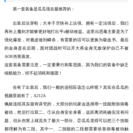
第一套装备是瓜瓜现在最推荐的：
出装后法穿鞋；大本子尽快补上法强。拥有一定法强后，我们
再补上魔剑才能够更好地打出平a被动收益。这里出恶毒主要是为了
强化爆发，对脆皮做到瞬杀，有需要的话可以更换为吸血书。最后
的金身是在后期，面对团战时可以开大再金身无敌保护自己不被
AOE伤害蒸发。
这套装备需要注意，一定要秉行刺客思路。因为我们的装备中缺乏
续航能力，经不起消耗和接团！
在有了出装后，我们一般的连招应该怎么样呢？其实在瓜瓜的
视频里就有了，A212A
佩姬连招其实挺有讲究的，大部分的玩家会选择用一技能附加病毒
被动，然后打出双二。①从自身安全来看，远距离消耗确实没有问
题，但从伤害上就流失了极大一部分。②瓜瓜觉得可以把三个技能
都理解为有二段。其中一、二技能的二段都需要依靠病毒被动触