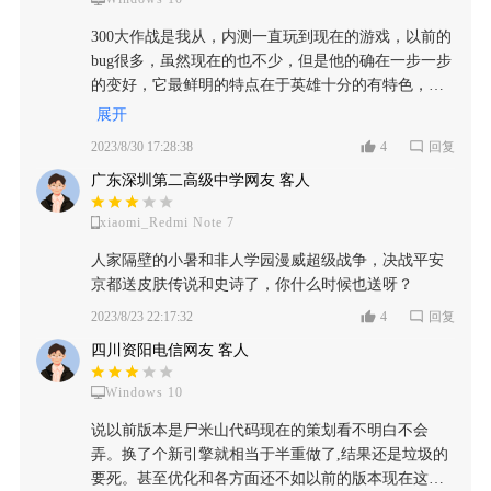
小程序的广告，他的口碑就在下降了，有一段时间的
话，调到了六点几分，（以往都是7点几分）渐渐的开
300大作战是我从，内测一直玩到现在的游戏，以前的
始确实是有新人加入了，但是游戏的整体环境变差
bug很多，虽然现在的也不少，但是他的确在一步一步
了，而策划的话也是没有去优化游戏体验，包括游戏
的变好，它最鲜明的特点在于英雄十分的有特色，好
环境和匹配机制，就是给人一种很奇怪的感觉，什么
比别的moba游戏顶多只有几个氪金英雄，他能有十几
展开
样的人你都能匹配到 ，时间渐渐来，到了2021年到
个甚至更多，但是你如果长时间玩就会发现，有很多
2023/8/30 17:28:38
4
回复
2022年间，这个时候的话，他的一些装备做出了比较
活动可以白嫖到优质的英雄和皮肤，随着游戏的不断
大的调整，这对于我们这些老玩家来说的话是其实是
广东深圳第二高级中学网友 客人
进步与发展，相信他会被更多人所熟知和喜欢，愿酸
算一种打击，因为以前的一些嗯方案的话都是用不起
门永存!!!
来的，但对游戏来说也很正常，我们也可以理解，因
xiaomi_Redmi Note 7
为玩的久了嘛，毕竟我们研究出了一些比较恶心的套
人家隔壁的小暑和非人学园漫威超级战争，决战平安
路，然后因为新手玩家加入进来比较多嘛，照顾新手
京都送皮肤传说和史诗了，你什么时候也送呀？
玩家这是可以理解的，再玩下去的话，就发现一些老
2023/8/23 22:17:32
4
回复
版的英雄，就是不再售卖的英雄强度超级高，包括我
自己经常玩的君莫笑，街上一套连招，对面三个人集
四川资阳电信网友 客人
火，我能杀掉两个再追剩下来一个，他们这些不在售
卖的影响程度可谓非常非常高，然后就考虑到影响
Windows 10
吧，300大作战里面就加入了很多的新英雄，首先一个
说以前版本是尸米山代码现在的策划看不明白不会
他新英雄的售价很高，然后操作难度的话也有一点导
弄。换了个新引擎就相当于半重做了,结果还是垃圾的
致进入300大作战，里面游玩的话门槛比较高，但是我
要死。甚至优化和各方面还不如以前的版本现在这破
们注意到在这个时候的话他那些绝版的老英雄强度仍