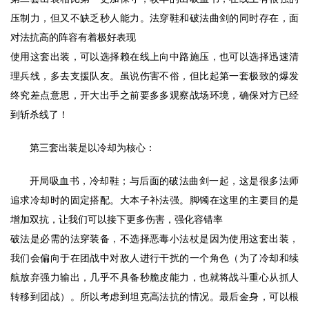
压制力，但又不缺乏秒人能力。法穿鞋和破法曲剑的同时存在，面
对法抗高的阵容有着极好表现
使用这套出装，可以选择赖在线上向中路施压，也可以选择迅速清
理兵线，多去支援队友。虽说伤害不俗，但比起第一套极致的爆发
终究差点意思，开大出手之前要多多观察战场环境，确保对方已经
到斩杀线了！
第三套出装是以冷却为核心：
开局吸血书，冷却鞋；与后面的破法曲剑一起，这是很多法师
追求冷却时的固定搭配。大本子补法强。脚镯在这里的主要目的是
增加双抗，让我们可以接下更多伤害，强化容错率
破法是必需的法穿装备，不选择恶毒小法杖是因为使用这套出装，
我们会偏向于在团战中对敌人进行干扰的一个角色（为了冷却和续
航放弃强力输出，几乎不具备秒脆皮能力，也就将战斗重心从抓人
转移到团战）。所以考虑到坦克高法抗的情况。最后金身，可以根