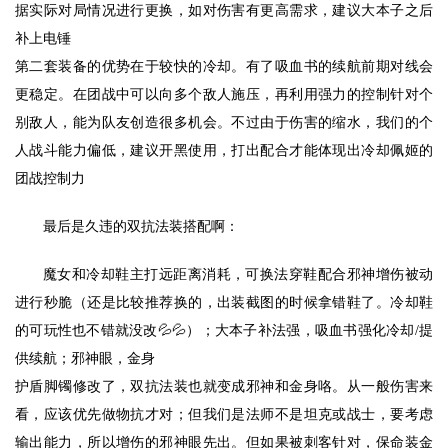
据实际对局情况进行更换，如对伤害有更高需求，建议大本子之后
补上电锤
第二套装备的优势在于较快的冷却。有了吸血书的续航前期对线会
更稳定。在团战中可以向多个敌人施压，再利用强力的控制针对个
别敌人，能为队友创造很多机会。不过由于伤害的缩水，我们的个
人战斗能力偏低，建议开黑使用，打出配合才能体现出冷却佩姬的
团战控制力
最后是久违的双抗法装搭配啊：
魔女和冷却鞋主打远距离消耗，可换法穿鞋配合邪神增伤被动
进行秒脆（还是比较推荐换的，出装截图的时候拿错鞋了。冷却鞋
的可玩性也不错就没改💦💦）；大本子补法强，吸血书强化冷却/提
供续航；邪神眼，金身
护盾脚镯修改了，双抗法装也就变成邪神和金身咯。从一般伤害来
看，应该优先做物抗才对；但我们是法师不是坦克或战士，要考虑
输出能力，所以增伤的邪神眼先出。但如果被刺客针对，保命装金