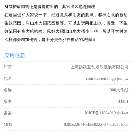
身或护盾脚镯还是得提前出的，其它出装也是同理
在这里也和大家说一下，经过瓜瓜和朋友的测试，邪神之眼的被动
生效范围，与山水大招范围相等。可以去玩两把山水，感受一下生
效范围有多大哈哈哈。佩姬大招比山水大招小一些，所以开大时怎
么样都会增加伤害，是十分契合邪神被动的法师哦
应用信息
厂商：
上海跳跃互动娱乐发展有限公司
包名
com.tencent.tmgp.jumpw
名称
300大作战
版本
3.60.1
备案
沪ICP备11024010号-14A
MD5
0295e226746ebde92227946c282e1d6d