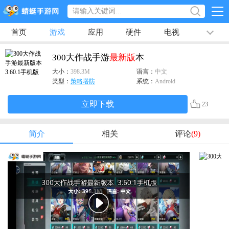
首页
游戏
应用
硬件
电视
排行榜
专题
文章
视频
最新
300大作战手游
最新版
本
大小：
398.3M
语言：
中文
类型：
策略塔防
系统：
Android
立即下载
23
简介
相关
评论
(9)