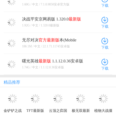
动技能，也有很多带来伤害或者是其他增益属性的装
处理游戏所现在存在的问题还是很有必要的
卓
官方版
1.60G / 中文 / 7.1.0.9850安卓官方版
靠皮肤的更改来让它变得更加稀有，但是因为这款游
下载
备。但是还有一个问题备战我也不知道怎么回事，有
戏题材的受限，导致联动的角色必须所推出应有的模
一些装备都不会在备战中显示出来，导致无法查看装
型，这也就意味着其中也让这种角色的升值内容提高
备属性这些，就比如法师装备就7个，而对局中几十个
决战平安京网易版 1.320.0
最新版
了不少，并且对于后续的玩家也对待的更加不公平，
这样的。而且游戏内装备栏有七个，但是只给了六个
1.92G / 中文 / 1.320.0最新版
下载
这也就意味着从这款作品感觉上来看，在充值方面所
推荐装备，也不知道应该怎么出装对于新玩家来说。
占用的程度甚至比腾讯还要恶心，至少人家还会通过
但是游戏抄袭最明显的问题就是在装备上面了，尤其
返厂或者一些其他的方式让你体验到原角色的战斗过
无尽对决
官方
最新版
本(Mobile
是那个西瓜刀，和联盟的死亡之舞简直一模一样，德
程，结果这款游戏是直接让你全部断绝，无法真正的
Legends Bang Bang) 22.1.71.11745安
拉克斯的幕刃和暮色之刃也非常相似。只不过改了一
186.1M / 中文 / 22.1.71.11745安卓版
下载
卓版
购买或者体验这款角色的用途。 的确游戏当中对于新
些属性而已，图标完全就是一致的，而其他的装备大
手玩家所获得的人物奖励非常丰富，基本依靠登陆可
大小小我也感觉有一些是相似的，但是需要细看，这
曙光英雄
最新版
1.1.12.0.36安卓版
以获得很多的色进行游玩，但是实际回到本身商场当
个我一眼就发现了。 而游戏其实对于二次元来说我感
中对于每一个角色自身的定价的价格不得不说真的非
1.74G / 中文 / 1.1.12.0.36安卓版
下载
觉是挺不错，角色在对局内的模型我个人感觉都还是
常的高，毕竟这种类型的游戏自身就是一款二次元的
挺不错的，不过如果是上帝视角的那种的话还是建模
题材，都是依靠绘画和人物的立绘进行大量的赚钱，
师和画图师打架的场面，除了游戏的初始皮肤以外其
精品推荐
但是你这款游戏如果和那卡牌回合制的作品一样，能
他角色的非上帝视角看模型的话都不怎么样，尤其是
通过不同的剧情或者手段让玩家来了解每一个人物自
游戏居然不做展示模型，而是直接把对局内的搬出
身的性格，然后喜欢她进行充值等相关的方式也是一
来，真的就让玩家直接丑呗。不过立绘这些我个人感
种可以存在的发生，但是实际这款作品本身的内容，
觉做的还算不错，有一些确实挺好看的，挺适合喜欢
就是一款通过竞技的多人模式来进行游玩，本身也就
二次元的玩家，不过虽然我也玩一些二次元游戏，但
金铲铲之战
TFT最新版
云顶之弈国
极无双最新
植物大战僵
代表了玩家所看重的角色不止是外表那么简单，实际
是这款确实的二次元确实不是怎么吸引人，我感觉对
国际版官方
本
际服手游官
版本
尸2最新版本