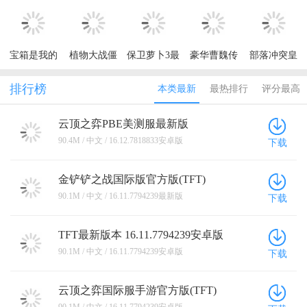
也要看重他所拥有的技能和真正特效方面的制作，但
于角色模型这些在构建一些，然后不止于立绘会更好
版(TFT)
方版(TFT)
2026
是从我这边进行游玩，除了这些联动的角色之外，感
一些，多多增加一点3D模型这样二次元的感觉会更好
觉游戏当中自身所原创的角色，整体所绘画的表现我
一些。 游戏其实我个人感觉并不是很好玩，玩法我个
觉得非常的一般，甚至角色价格高了除外，其中所拥
宝箱是我的
植物大战僵
保卫萝卜3最
豪华曹魏传
部落冲突皇
人感觉就是传统的MOBA游戏，并没有多少的感觉，
有的皮肤也是一样的道理，这种方式我觉得就定价非
破解版内置
尸2国际服最
新版本
手游
室战争腾讯
并且感觉很拖时间，还有一些不是很人性化的设定，
常的不合理。 实际这款游戏IP已经拥有很长的时间
菜单
新版2026
版最新版
并且游戏抄袭做的太明显了，图标都算是直接搬过来
排行榜
本类最新
最热排行
评分最高
(Summoner)
了，肯定也拥有很好的玩家群体，因为市场的原因改
用的，并且在二次元的方面也并不是很好，感觉也和
变游戏自身这都很理解，但是有一点要记住，如果老
大部分满改游戏一样挺毁ip的。
云顶之弈PBE美测服最新版
玩家也直接出现了口碑降低和退游的情况出现，这也
16.12.7818833安卓版
90.4M / 中文 / 16.12.7818833安卓版
就已经说明了游戏自身肯定是有相关的问题所在，还
下载
是希望游戏能对于后期尽可能的听取玩家的心声吧。
金铲铲之战国际版官方版(TFT)
16.11.7794239最新版
90.1M / 中文 / 16.11.7794239最新版
下载
TFT最新版本 16.11.7794239安卓版
90.1M / 中文 / 16.11.7794239安卓版
下载
云顶之弈国际服手游官方版(TFT)
16.11.7794239安卓版