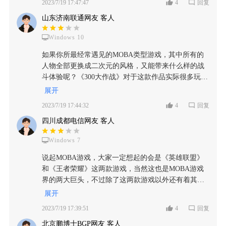
2023/7/19 17:47:47
4
回复
从去年年初进行版本更新的话，虽然我是比较幸运
Moba类游戏的流程十分简单，此处以5v5为例，选择
的，我的一些老英雄都是排在库里的，但是以前的那
山东济南联通网友 客人
自己的英雄，操作自己的英雄在三条道路进行活动，
些货币啊，充值啊，很多的一些东西在背包里面是几
在个人技能和装备的加持下，随着士兵的步伐，去摧
Windows 10
乎清完了。只剩下一些可能就是他漏山的一些留作纪
毁对手的防御塔，并摧毁最后的主基地（水晶）来达
念的东西还在。这对于我们作为老玩家来说的话，打
成游戏的胜利条件，moba类游戏的共性很多，300大作
如果你所最经常遇见的MOBA类型游戏，其中所有的
击是非常大的，我存的那些东西都没了，而且我的投
战唯一的显著点就是他的英雄选择数量，300个英雄确
人物全部更换成二次元的风格，又能带来什么样的战
注的时间心血就这么的，因为一个版本更新没了。说
确实实，选择性非常的大，一定程度上丰富了玩家的
斗体验呢？《300大作战》对于这款作品实际很多玩家
实话很令人伤心。 最后的最后吧，不知道大家对300
游戏体验。而且角色的形象上大多来自于我们熟悉的
都非常的熟悉，在当时也拥有不少的好口碑，的确开
展开
大作战有什么看法？如果你是萌新。我不建议你去玩
动漫角色，让我印象最深刻的就是葫芦娃了，想起来
头非常成功，但是到了结尾也会发现其中游戏的问题
300大作战这一款游戏。如果你是和我一样的老玩家。
2023/7/19 17:44:32
4
回复
还挺好笑的。对于角色的细节塑造我觉得还是挺不错
也逐渐越来越多，甚至其中所大量制作的角色所展现
有什么想法欢迎在下方和我留言。
的，每个角色都有自己独特的美感。皮肤设计也具有
四川成都电信网友 客人
的平衡性问题也非常的严重，如果真的谈得上这款游
独特的韵味，不是单纯的戳人xp（也不排除皮肤圈钱
戏是一个老IP的话，只能说从现在的现状来看，还有
的可能） 作为一款moba游戏，平衡性当然是首要的，
Windows 7
环境的运营状态基本都非常的一般。 300大作战原名
我个人感觉游戏平衡还是可以的，我是没有见到过什
是300英雄，可以说是300英雄，为了迎合当下的市场
说起MOBA游戏，大家一定想起的会是《英雄联盟》
么以一当十的离谱英雄的存在。但是抛开游戏本身关
推出的一款手游作品，如果真正要进行上架，这款手
和《王者荣耀》这两款游戏，当然这也是MOBA游戏
于玩家的水平上的问题，真正影响到游戏体验感和平
游肯定也要拥有规定的版号和正式的上市手段，对于
界的两大巨头，不过除了这两款游戏以外还有着其他
衡性的就是外挂问题和挂机问题，这里就不得不吐槽
这款游戏当初所拥有的角色想必玩家都非常的了解，
的MOBA游戏，就比如这款《300大作战》就是一款
展开
一下游戏的举报机制了，不同于那些举报杳无音信的
那就是通过各式各样我们所熟悉的动漫人物制作出来
MOBA游戏，虽然在游戏热度以及玩法上面并不能和
游戏，300大作战可以说是诠释了什么叫做“积极”只要
2023/7/19 17:39:51
4
回复
的模型加入游戏当中，这种方式肯定有非常多的玩家
前面两款游戏比肩，但是游戏也还算可以发展的是二
有人举报你，无论你是否存在违规行为，都会被进行
会产生很大的疑点，毕竟要进行添加，这些人物肯定
北京鹏博士BGP网友 客人
次元方向，尤其是各种角色我感觉做的确实挺不错