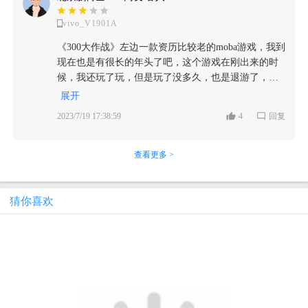
封号或者其他处罚，玩个游戏吧自己的账号掌握在他
是需要规定的版权要求，才能真正的做到游戏当中，
的，可以戳到大部分的xp上面，模型也比较的精致。
人手中，别人一不高兴就把你举办了，你也没处伸
但是对于300英雄当初可以说并不用害怕，毕竟并没有
vivo_V1901A
不过这款游戏也和大部分MOBA游戏一样，有抄袭
冤，遇见队友挂机就举报，人家有不在乎，下次还是
上市，并且游戏也是处于测试版，没有任何的运营收
《英雄联盟》的地方，真的就英雄联盟成了许多
《300大作战》左边一款资历比较老的moba游戏，我到
接着继续摆烂。面对如此窘迫的游戏环境，除了退
益，这也让这些二次元类型的玩家选择了一款属于自
MOBA游戏不抄就对不起的地步了呗，虽然说大部分
现在也是有很长的年头了吧，这个游戏在刚出来的时
游，或者和朋友们组个5v5开房间，就没什么别的选择
己的MOBA游戏，虽然说在当时很成功，但是从现在
MOBA游戏的玩法上面都很相似，也不太好做出什么
候，我还玩了玩，但是玩了没多久，也是退游了，中
了。 关于游戏的优化，也可以说是槽点满满，网络问
来看英雄越多，对于该游戏厂商需要把握的平衡要求
评价，但是这个游戏真的就一点也不掩饰，就直接照
间相隔两三年，也是重新下载，但是已然没有以前的
题也不是一次两次了，偶尔出现一次还能理解，毕竟
展开
也就越高，这一点我觉得这款作品却没有真正的做
搬。 游戏打的基础玩法依旧还是那种MOBA游戏的玩
味道了，相比于游戏的优点，更多的是游戏的不足和
设备和网络的差异是客观事实，但是循返往复，而且
到，导致互相玩家所体验的过程非常的稀烂，甚至也
2023/7/19 17:38:59
4
回复
法，五位玩家在一张分为三路和两片野区的地图上面
槽点，甚至已然影响到基本玩家的游玩体验 首先，游
在更换设备也是会出现常见的“红网”提醒，这就真的
达到了这种平衡性严重的问题，出现个体英雄强悍的
作战，两方兵线交汇，然后想着办法去击杀对面的玩
戏刚出的时候可能没那么多人玩，但是当时的体验是
属于是运营的优化问题了，每次玩游戏正手感火热的
情况展现，只能说目前也不太听取玩家的意见，游戏
家然后去推塔，直到推掉水晶获得胜利。 不过这个游
最纯粹，最丰满的，随着同时期moba游戏的逐渐爆
查看更多 >
时候，突然就开始看起了ppt，是个人也会难受啊，优
所运营的过程也非常有问题。 而且对比于之前的300
戏在地图上面单纯观赏我感觉还是挺不错的，很有科
火，手游竞技类游戏也逐渐带动了起来，《300大作
化上给人的体验也和平衡性同样重要，没有一个流畅
英雄，可以说已经拥有不同的地方，比如这款游戏可
技感，地面上都是那些各种有金属感和配色的地面和
战》也渐渐走上了荧幕之中，随着游戏的不断爆火，
的体验就基本断定游戏的下坡路。 游戏的画面可以说
以说已经是处于公测并且拥有充值系统的添加，这也
其他建筑，我感觉在科技感上面烘托的还算不错，不
游戏的问题也是逐步的展现了出来，首先，这款游戏
猜你喜欢
是唯一一个做到还算不错的项目，画面上是真的比较
就意味着对于之前没有版权类型的角色，游戏是必须
过游戏的地图触碰体积我有一些搞不懂，明明不是墙
在刚出的时候就不怎么被人看好，碰瓷王者什么的就
细致的，对于角色的模型塑造，地图的轮廓等等都凸
要进行删除的，所以对于喜欢这种类型作品的玩家肯
壁，但是就是撞墙的那种。 而在游戏中我们依然是要
先不说了，这个游戏的匹配机制就非常令人恼火，就
显出一个词——细节。除了那些比较大型大厂的游戏
定是一种劝退的手段，但是也可以看得出来游戏进行
进行打野怪，清理兵线或者是击败对面的英雄来获得
首先单排的时候遇到的队友十分菜，对手就不说是强
之外我见过比较优秀的画面，300大作战的画面的精细
真正的公测和上架之后，可以发现也尽可能的和一些
经济和经济来提升等级和购买装备，游戏大部分英雄
势吧，基本也没有什么故意送的那种，就把把败方
程度我很难去用语言形容他的优秀，可以看得出来美
动漫进行联动，出一些相关的角色，但是唯一最别扭
是三个技能，到达四级以后解锁大招。不过游戏的等
MVP体验感非常差，而且我们进游戏中是为了放松
术团队是真的下了一番功夫。 总结：300大作战最引
的地方就是对于这些联动的角色很大部分都是限时类
级上限很高，我最高都见过了63级的玩家，但是我感
的，但是里面有一批玩家就素质非常堪忧，明明自己
人入胜的还是他优秀的美术设计和角色的多种多样，
型的获取，也就意味着玩家索要获得这些角色必须在
觉这样很不公平吧，至少对于挂机回来的玩家来说真
不看队友，直接往上硬冲，还怪你没有跟上他，并且
很打程度上吸引了不少的玩家，热爱动漫的各个ACG