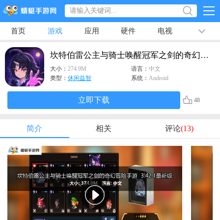
首页
游戏
应用
硬件
电视
排行榜
专题
文章
视频
最新
坎特伯雷公主与骑士唤醒冠军之剑的奇幻冒险手游
大小：
274.9M
语言：
中文
类型：
休闲益智
系统：
Android
立即下载
48
简介
相关
评论
(13)