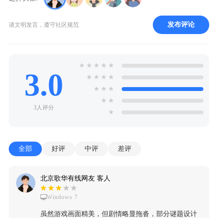
发布评论
请文明发言，遵守社区规范
★
★
★
★
★
3.0
★
★
★
★
★
★
★
★
★
3人评分
★
全部
好评
中评
差评
北京歌华有线网友 客人
Windows 7
虽然游戏画面精美，但剧情略显拖沓，部分谜题设计