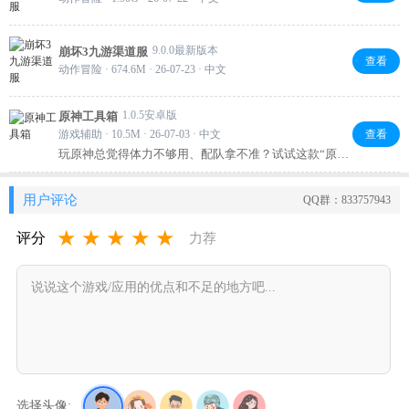
9.0.0最新版本
崩坏3九游渠道服
查看
动作冒险 · 674.6M · 26-07-23 · 中文
1.0.5安卓版
原神工具箱
游戏辅助 · 10.5M · 26-07-03 · 中文
查看
玩原神总觉得体力不够用、配队拿不准？试试这款“原神
工具箱”，每天打开就能看到培养建议，上传角色图就能
智能配队，省时省力又省心。不管是萌新还是老玩家，
用户评论
QQ群：833757943
都能用它让游戏体验更顺畅，推荐一试！
★
★
★
★
★
评分
力荐
选择头像: