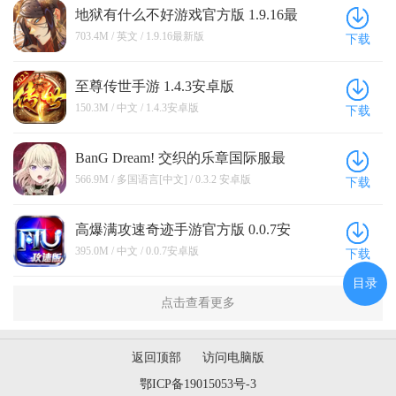
地狱有什么不好游戏官方版 1.9.16最
新版
703.4M / 英文 / 1.9.16最新版
下载
至尊传世手游 1.4.3安卓版
150.3M / 中文 / 1.4.3安卓版
下载
BanG Dream! 交织的乐章国际服最
新版 0.3.2 安卓版
566.9M / 多国语言[中文] / 0.3.2 安卓版
下载
高爆满攻速奇迹手游官方版 0.0.7安
卓版
395.0M / 中文 / 0.0.7安卓版
下载
目录
点击查看更多
返回顶部
访问电脑版
鄂ICP备19015053号-3