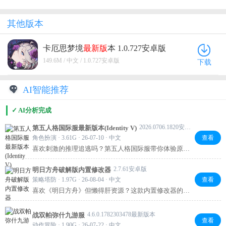
其他版本
卡厄思梦境
最新版
本 1.0.727安卓版
149.6M / 中文 / 1.0.727安卓版
下载
AI智能推荐
✓ AI分析完成
2026.0706.1820安卓版
第五人格国际服最新版本(Identity V)
角色扮演 · 3.61G · 26-07-10 · 中文
查看
喜欢刺激的推理追逃吗？第五人格国际服带你体验原汁
原味的哥特风对抗。扮演求生者开黑破译，或化身监管
者追击，画风独特，操作带感。国际服同步更新，还能
2.7.61安卓版
明日方舟破解版内置修改器
匹配全球玩家，快拉上好友一起享受心跳加速的对决
策略塔防 · 1.97G · 26-08-04 · 中文
查看
吧！
喜欢《明日方舟》但懒得肝资源？这款内置修改器的破
解版直接帮你省去刷材料、抽卡的烦恼！一键修改，龙
门币、合成玉随便花，干员全解锁，轻松体验高难本。
4.6.0.1782303478最新版本
战双帕弥什九游服
想怎么玩就怎么玩，省时又省心，赶紧试试吧！
查看
动作冒险 · 1.90G · 26-07-22 · 中文