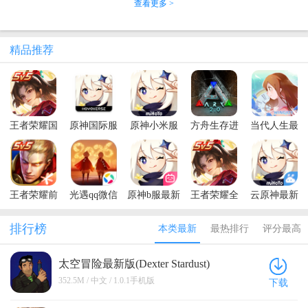
查看更多 >
精品推荐
王者荣耀国
原神国际服
原神小米服
方舟生存进
当代人生最
际服最新版
最新版
化破解版FF
新版本
2026(Honor
(Genshin
作弊菜单
of Kings)
Impact)
王者荣耀前
光遇qq微信
原神b服最新
王者荣耀全
云原神最新
瞻版体验服
登录版
版
球国际服最
版本
新版(Honor
排行榜
本类最新
最热排行
评分最高
of Kings)
太空冒险最新版(Dexter Stardust)
1.0.1手机版
352.5M / 中文 / 1.0.1手机版
下载