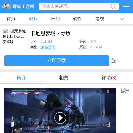
首页
游戏
应用
硬件
电视
排行榜
专题
文章
视频
最新
卡厄思梦境国际版
大小：
121.5M
语言：
英文
类型：
角色扮演
系统：
Android
立即下载
1
简介
相关
评论
(3)