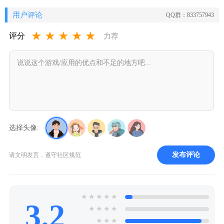
用户评论
QQ群：833757943
★
★
★
★
★
评分
力荐
选择头像:
发布评论
请文明发言，遵守社区规范
★
★
★
★
★
3.2
★
★
★
★
★
★
★