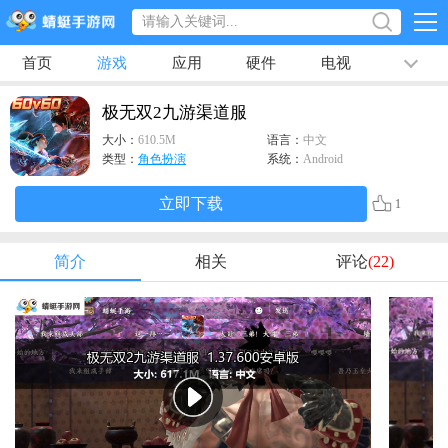
首页
游戏
应用
硬件
电视
排行榜
专题
文章
视频
最新
极无双2九游渠道服
大小：
610.5M
语言：
中文
类型：
角色扮演
系统：
Android
立即下载
1
简介
相关
评论
(22)