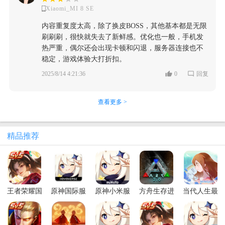
Xiaomi_MI 8 SE
内容重复度太高，除了换皮BOSS，其他基本都是无限
刷刷刷，很快就失去了新鲜感。优化也一般，手机发
热严重，偶尔还会出现卡顿和闪退，服务器连接也不
稳定，游戏体验大打折扣。
2025/8/14 4:21:36
0
回复
查看更多 >
精品推荐
王者荣耀国
原神国际服
原神小米服
方舟生存进
当代人生最
际服最新版
最新版
化破解版FF
新版本
2026(Honor
(Genshin
作弊菜单
of Kings)
Impact)