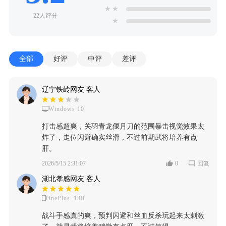
★
★
22人评分
★
全部
好评
中评
差评
辽宁铁岭网友 客人
Windows 10
打击感超爽，关羽青龙偃月刀的范围暴击视觉效果太
炸了，走位闪避确实丝滑，不过前期武将培养有点
肝。
2026/5/15 2:31:07
0
回复
湖北孝感网友 客人
OnePlus_13R
战斗手感真的爽，预判闪避和丝血反杀玩起来太刺激