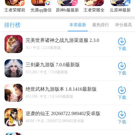
王者荣耀前
光遇qq微信
原神b服最新
王者荣耀全
云原神最新
瞻版体验服
登录版
版
球国际服最
版本
新版(Honor
排行榜
本类最新
最热排行
评分最高
of Kings)
完美世界诸神之战九游渠道服 2.3.0
最新版
1G / 中文 / 2.3.0最新版
下载
三剑豪九游版 7.0.0最新版
573.2M / 中文 / 7.0.0最新版
下载
绝世武林九游版本 1.8.1416最新版
453.1M / 中文 / 1.8.1416最新版
下载
逆袭的仙王 20260722.989402安卓版
443M / 中文 / 20260722.989402安卓版
下载