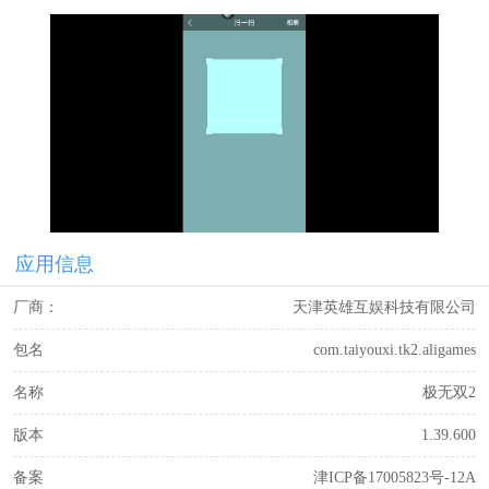
应用信息
厂商：
天津英雄互娱科技有限公司
包名
com.taiyouxi.tk2.aligames
名称
极无双2
版本
1.39.600
备案
津ICP备17005823号-12A