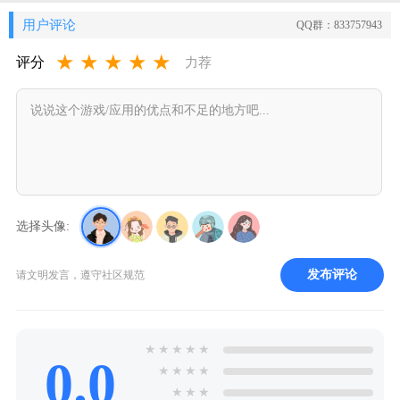
用户评论
QQ群：833757943
★
★
★
★
★
评分
力荐
选择头像:
发布评论
请文明发言，遵守社区规范
★
★
★
★
★
0.0
★
★
★
★
★
★
★