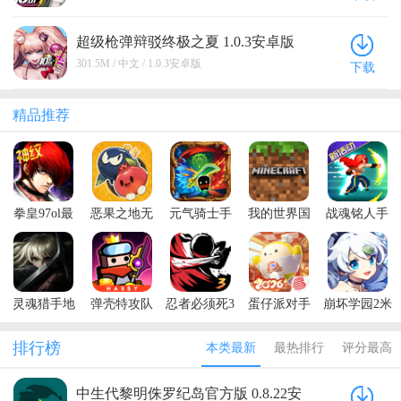
超级枪弹辩驳终极之夏 1.0.3安卓版
301.5M / 中文 / 1.0.3安卓版
下载
精品推荐
拳皇97ol最
恶果之地无
元气骑士手
我的世界国
战魂铭人手
新版本
限技能破解
游正版
际服官方正
游
版
版
灵魂猎手地
弹壳特攻队
忍者必须死3
蛋仔派对手
崩坏学园2米
牢内置菜单
最新版本
手游
游最新版本
哈游官服
最新版本
排行榜
本类最新
最热排行
评分最高
(Soul
Huntress)
中生代黎明侏罗纪岛官方版 0.8.22安