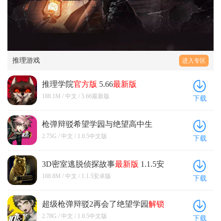
推理游戏
进入专区
推理学院
官方版
5.66
最新版
188.1M / 中文 / 5.66最新版
下载
枪弹辩驳希望学园与绝望高中生
1.0.5中文版
2.75G / 中文 / 1.0.5中文版
下载
3D密室逃脱侦探故事
最新版
1.1.5安
卓版
108.8M / 中文 / 1.1.5安卓版
下载
超级枪弹辩驳2再会了绝望学园
解锁
作弊菜单版 1.0.5中文版
2.78G / 中文 / 1.0.5中文版
下载