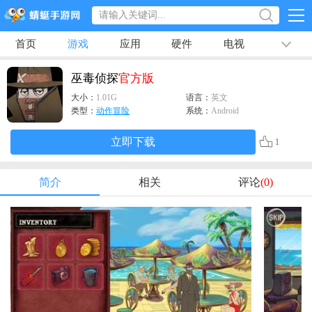
首页
游戏
应用
硬件
电视
排行榜
专题
文章
视频
最新
巫毒侦探
官方版
大小：
1.01G
语言：
英文
类型：
动作冒险
系统：
Android
立即下载
1
简介
相关
评论
(0)