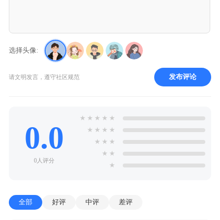
选择头像:
发布评论
请文明发言，遵守社区规范
★
★
★
★
★
0.0
★
★
★
★
★
★
★
★
★
0人评分
★
全部
好评
中评
差评