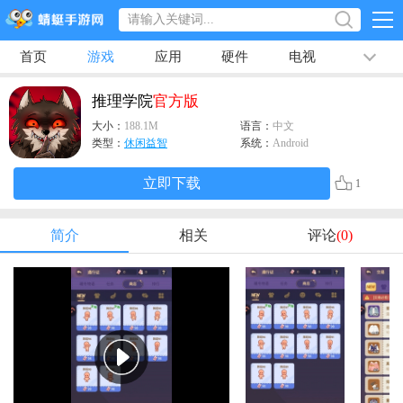
首页
游戏
应用
硬件
电视
排行榜
专题
文章
视频
最新
推理学院
官方版
大小：
188.1M
语言：
中文
类型：
休闲益智
系统：
Android
立即下载
1
简介
相关
评论
(0)