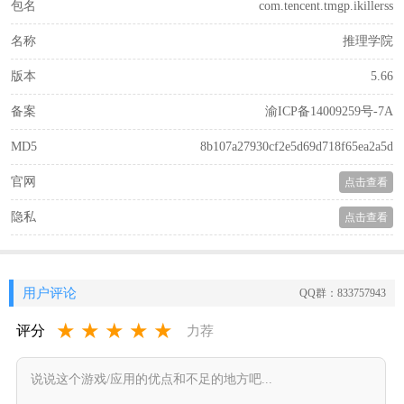
包名
com.tencent.tmgp.ikillerss
名称
推理学院
版本
5.66
备案
渝ICP备14009259号-7A
MD5
8b107a27930cf2e5d69d718f65ea2a5d
官网
点击查看
隐私
点击查看
用户评论
QQ群：833757943
★
★
★
★
★
评分
力荐