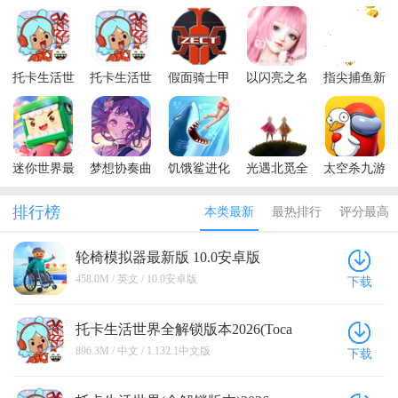
托卡生活世
托卡生活世
假面骑士甲
以闪亮之名
指尖捕鱼新
界全解锁版
界内置菜单
斗模拟器最
最新版
版2026
本2026(Toca
版2026
新版(Zect
Life World)
Rider Power)
迷你世界最
梦想协奏曲
饥饿鲨进化
光遇北觅全
太空杀九游
新版本2026
少女乐团派
国际服内置
物品(免资
正版
对最新版
菜单最新版
格)国际服
排行榜
本类最新
最热排行
评分最高
本2026
轮椅模拟器最新版 10.0安卓版
458.0M / 英文 / 10.0安卓版
下载
托卡生活世界全解锁版本2026(Toca
Life World) 1.132.1中文版
896.3M / 中文 / 1.132.1中文版
下载