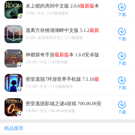
未上锁的房间中文版 2.0.6
最新版
本
275M / 中文 / 2.0.6最新版本
下载
逃离方块锈湖湖畔中文版 5.1.2
最新
版
35.0M / 多国语言[中文] / 5.1.2最新版
下载
神都探奇手游
最新版
本 1.6.0安卓版
126.2M / 中文 / 1.6.0安卓版
下载
密室逃脱7环游世界手机版 7.1.10
最
新版
本
731.2M / 中文 / 7.1.10最新版本
下载
密室逃脱影城之谜4游戏 700.00.06安
卓版
230.8M / 中文 / 700.00.06安卓版
下载
精品推荐