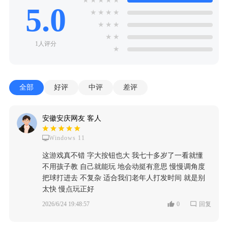
★
★
★
★
★
5.0
★
★
★
★
★
★
★
★
★
1人评分
★
全部
好评
中评
差评
安徽安庆网友 客人
Windows 11
这游戏真不错 字大按钮也大 我七十多岁了一看就懂
不用孩子教 自己就能玩 地会动挺有意思 慢慢调角度
把球打进去 不复杂 适合我们老年人打发时间 就是别
太快 慢点玩正好
2026/6/24 19:48:57
0
回复