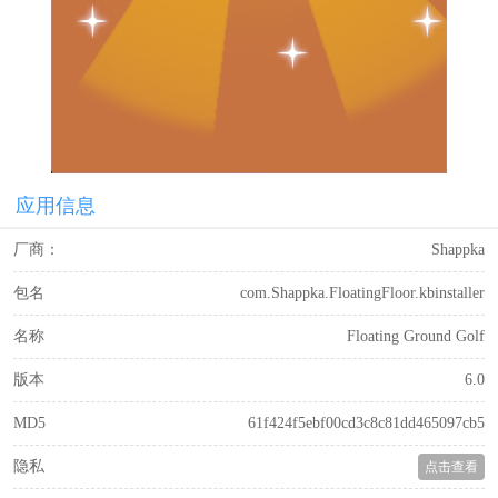
应用信息
厂商：
Shappka
包名
com.Shappka.FloatingFloor.kbinstaller
名称
Floating Ground Golf
版本
6.0
MD5
61f424f5ebf00cd3c8c81dd465097cb5
隐私
点击查看