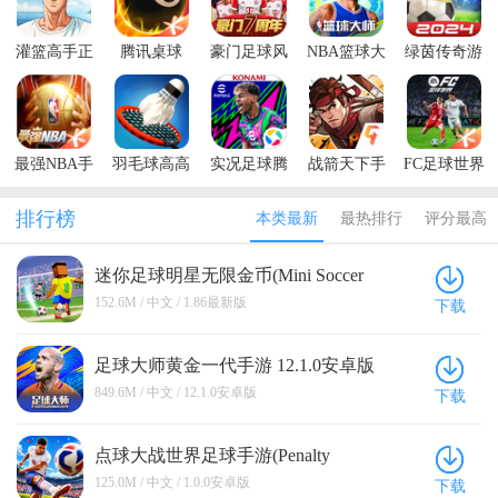
灌篮高手正
腾讯桌球
豪门足球风
NBA篮球大
绿茵传奇游
版授权手游
2026最新版
云手游
师手游
戏
最强NBA手
羽毛球高高
实况足球腾
战箭天下手
FC足球世界
游
手最新版本
讯应用宝版
游最新版本
官方版
排行榜
本类最新
最热排行
评分最高
迷你足球明星无限金币(Mini Soccer
Star) 1.86最新版
152.6M / 中文 / 1.86最新版
下载
足球大师黄金一代手游 12.1.0安卓版
849.6M / 中文 / 12.1.0安卓版
下载
点球大战世界足球手游(Penalty
Shootout: World Soccer) 1.0.0安卓版
125.0M / 中文 / 1.0.0安卓版
下载