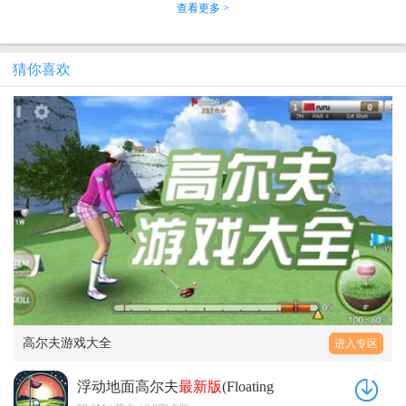
查看更多 >
猜你喜欢
高尔夫游戏大全
进入专区
浮动地面高尔夫
最新版
(Floating
Ground Golf) 6.0安卓版