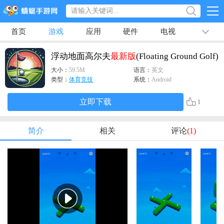
首页
游戏
应用
硬件
电视
排行榜
专题
文章
视频
最新
浮动地面高尔夫
最新版
(Floating Ground Golf)
大小：
59.5M
语言：
英文
类型：
体育竞技
系统：
Android
立即下载
1
简介
相关
评论
(1)