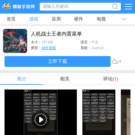
首页
游戏
应用
硬件
电视
排行榜
专题
文章
视频
最新
人机战士王者内置菜单
大小：
187.8M
语言：
中文
类型：
动作冒险
系统：
Android
立即下载
4
简介
相关
评论
(1)