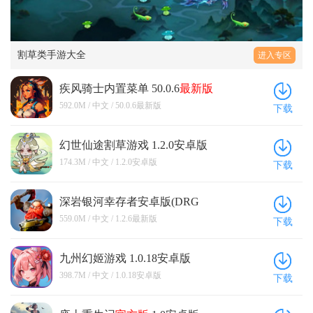
割草类手游大全
进入专区
疾风骑士内置菜单 50.0.6
最新版
592.0M / 中文 / 50.0.6最新版
下载
幻世仙途割草游戏 1.2.0安卓版
174.3M / 中文 / 1.2.0安卓版
下载
深岩银河幸存者安卓版(DRG
Survivor) 1.2.6
最新版
559.0M / 中文 / 1.2.6最新版
下载
九州幻姬游戏 1.0.18安卓版
398.7M / 中文 / 1.0.18安卓版
下载