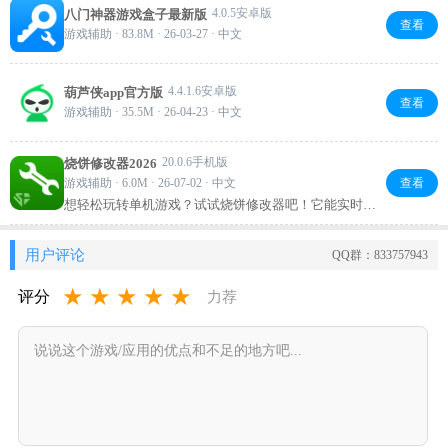
4.0.5安卓版
八门神器游戏盒子最新版
查看
游戏辅助 · 83.8M · 26-03-27 · 中文
4.4.1.6安卓版
葫芦侠app官方版
查看
游戏辅助 · 35.5M · 26-04-23 · 中文
20.0.6手机版
烧饼修改器2026
游戏辅助 · 6.0M · 26-07-02 · 中文
查看
想轻松玩转单机游戏？试试烧饼修改器吧！它能实时调
整游戏内存数据，改金币、调生命值，还能变速、内存
编辑，操作直观又轻量。免费无广告，持续更新，让你
用户评论
QQ群：833757943
按自己节奏享受游戏乐趣。
★
★
★
★
★
评分
力荐