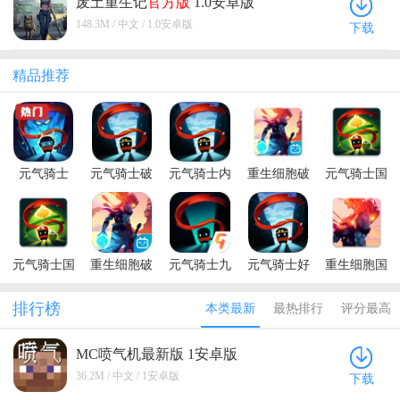
废土重生记
官方版
1.0安卓版
148.3M / 中文 / 1.0安卓版
下载
精品推荐
元气骑士
元气骑士破
元气骑士内
重生细胞破
元气骑士国
2026破解版
解版全无限
购破解版
解版永久免
际服破解版
池鸳
最新版本
费中文最新
内置修改器
版
(Soul
Knight)
元气骑士国
重生细胞破
元气骑士九
元气骑士好
重生细胞国
际服全无限
解版内置修
游渠道破解
游快爆破解
际服破解版
版(Soul
改器中文版
版池鸳
版
内置修改器
排行榜
本类最新
最热排行
评分最高
Knight)
(Dead Cells)
MC喷气机最新版 1安卓版
36.2M / 中文 / 1安卓版
下载