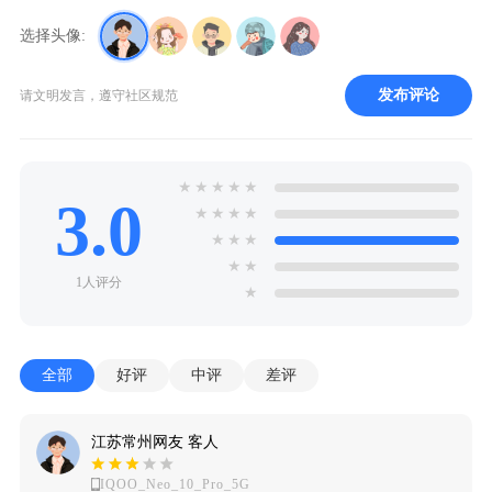
选择头像:
发布评论
请文明发言，遵守社区规范
★
★
★
★
★
3.0
★
★
★
★
★
★
★
★
★
1人评分
★
全部
好评
中评
差评
江苏常州网友 客人
IQOO_Neo_10_Pro_5G