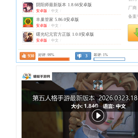
阴阳师最新版本
1.8.66安卓版
厂商
安卓版
/
中文
/
备案
丰巢管家
5.86.0安卓版
安卓版
/
中文
/
曙光纪元官方正版
1.0.0安卓版
安卓版
/
中文
/
苍之彼方的四重奏安卓直装
1.1最新版
好评:
99%
坏评:
1%
中文
/
930
3
途家民宿
9.26.3安卓版
安卓版
/
中文
/
阴阳师应用宝渠道服
1.8.66安卓版
安卓版
/
中文
/
异环港台服2026最新版本
1.1.1.75715安卓版
安卓版
/
中文
/