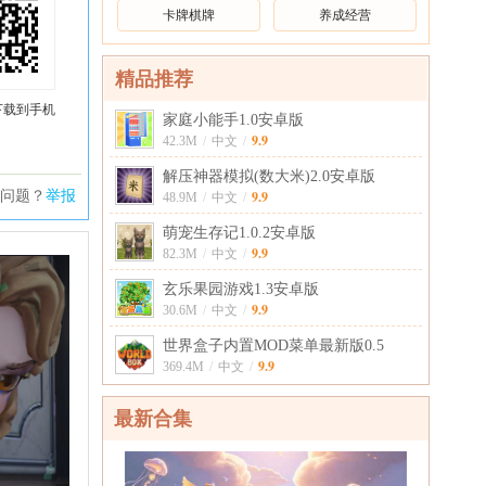
卡牌棋牌
养成经营
精品推荐
下载到手机
家庭小能手1.0安卓版
9.9
42.3M
/
中文
/
解压神器模拟(数大米)2.0安卓版
问题？
举报
9.9
48.9M
/
中文
/
萌宠生存记1.0.2安卓版
9.9
82.3M
/
中文
/
玄乐果园游戏1.3安卓版
9.9
30.6M
/
中文
/
世界盒子内置MOD菜单最新版0.5
9.9
369.4M
/
中文
/
最新合集