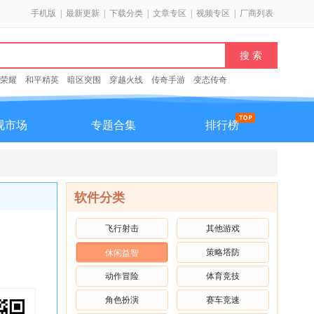
手机版
|
最新更新
|
下载分类
|
文章专区
|
视频专区
|
厂商列表
荣耀
和平精英
暗区突围
穿越火线
传奇手游
变态传奇
视市场
专题合集
排行榜
软件分类
飞行射击
其他游戏
策略塔防
休闲益智
动作冒险
体育竞技
角色扮演
赛车竞速