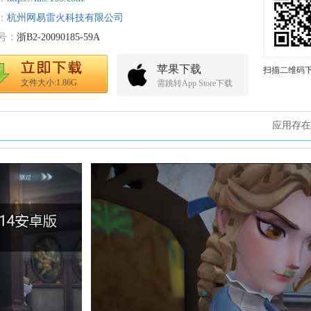
：
杭州网易雷火科技有限公司
号：
浙B2-20090185-59A
苹果下载
扫描二维码
文件大小:1.86G
需跳转App Store下载
应用存在