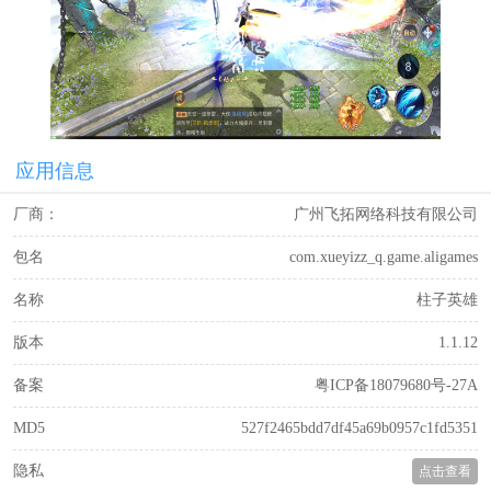
应用信息
厂商：
广州飞拓网络科技有限公司
包名
com.xueyizz_q.game.aligames
名称
柱子英雄
版本
1.1.12
备案
粤ICP备18079680号-27A
MD5
527f2465bdd7df45a69b0957c1fd5351
隐私
点击查看