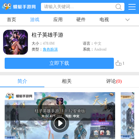
首页
游戏
应用
硬件
电视
排行榜
专题
文章
视频
最新
柱子英雄手游
大小：
478.0M
语言：
中文
类型：
角色扮演
系统：
Android
立即下载
1
简介
相关
评论
(0)