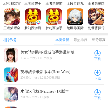
ps4模拟器官
王者荣耀手
王者荣耀前
全民奇迹九
王者荣耀国
方版
游官方正版
瞻版体验服
游客户端
际服最新版
2026(Honor
of Kings)
王者荣耀全
梦幻西游腾
梦幻西游手
绝区零国际
乱世曹操传
球国际服最
讯应用宝版
机版
服最新版本
最新版本
新版(Honor
排行榜
本类最新
最热排行
评分最高
of Kings)
美女请别影响我成仙手游最新版
1.0.1手机版
1.94G / 中文 / 1.0.1手机版
下载
英雄战争最新版本(Hero Wars)
1.281.500安卓版
250.3M / 中文 / 1.281.500安卓版
下载
水仙汉化版(Narcissu) 1.0版本
200.2M / 中文 / 1.0版本
下载