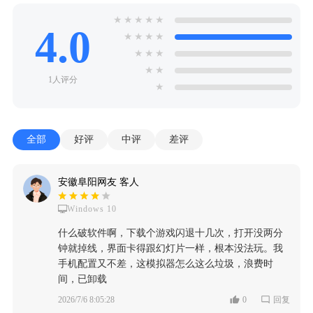
★
★
★
★
★
4.0
★
★
★
★
★
★
★
★
★
1人评分
★
全部
好评
中评
差评
安徽阜阳网友 客人
Windows 10
什么破软件啊，下载个游戏闪退十几次，打开没两分
钟就掉线，界面卡得跟幻灯片一样，根本没法玩。我
手机配置又不差，这模拟器怎么这么垃圾，浪费时
间，已卸载
2026/7/6 8:05:28
0
回复