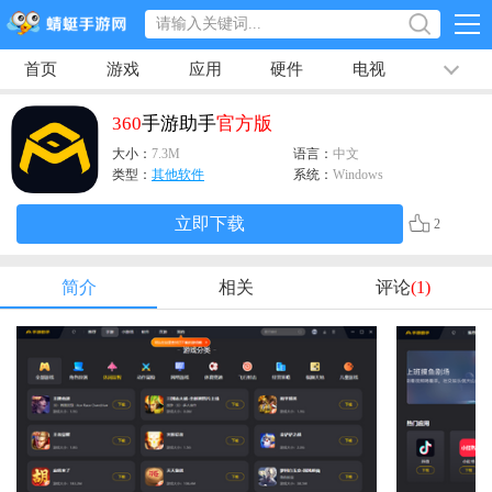
首页
游戏
应用
硬件
电视
排行榜
专题
文章
视频
最新
360
手游助手
官方版
大小：
7.3M
语言：
中文
类型：
其他软件
系统：
Windows
立即下载
2
简介
相关
评论
(1)