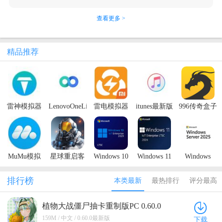
查看更多 >
精品推荐
雷神模拟器
LenovoOneLite
雷电模拟器
itunes最新版
996传奇盒子
PC版
联想版（多
小米游戏中
本2023
最新版本
屏协同工
心版
具）
MuMu模拟
星球重启客
Windows 10
Windows 11
Windows
器9
户端
LTSC 2021
LTSC 2024
Server 2025
原版镜像
原版镜像
原版镜像
排行榜
本类最新
最热排行
评分最高
植物大战僵尸抽卡重制版PC 0.60.0
最新版
159M / 中文 / 0.60.0最新版
下载